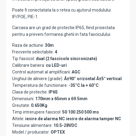
Poate fi conectatata la o retea cu ajutorul modulului
IP/POE, PIE-1.
Carcasa are un grad de protectie IP65, fiind proiectata
pentru a preveni formarea ghetii in fata fasciculului.
Raza de actiune:
30m
Frecvente selectabile:
4
Tip fascicol:
dual (2 fascicole sincronizate)
Calibrare bariera:
cu LED-uri
Control automat al amplificarii:
AGC
Unghiul de aliniere (grade):
Â±90° orizontal Â±5° vertical
Temperatura de functionare:
-35°C la + 60°C
Clasa de protectie:
IP65
Dimensiuni:
170mm x 65mm x 69.5mm
Greutate:
0.650Kg
Timp intrerupere fascicol:
50 100 250 500 ms
Altele:
iesire de alarma NC iesire de alarma tamper NC
Tensiune alimentare:
10.5-28VDC
Model / producator:
OPTEX