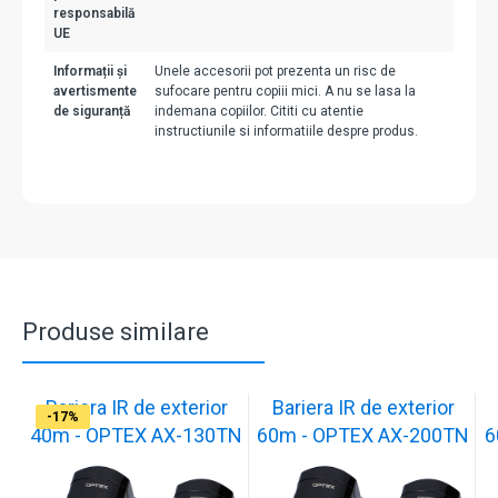
responsabilă
UE
Informații și
Unele accesorii pot prezenta un risc de
avertismente
sufocare pentru copiii mici. A nu se lasa la
de siguranță
indemana copiilor. Cititi cu atentie
instructiunile si informatiile despre produs.
Produse similare
Bariera IR de exterior
Bariera IR de exterior
-17%
-17%
-17%
-17%
-17%
-17%
-17%
-17%
-17%
-17%
40m - OPTEX AX-130TN
60m - OPTEX AX-200TN
6