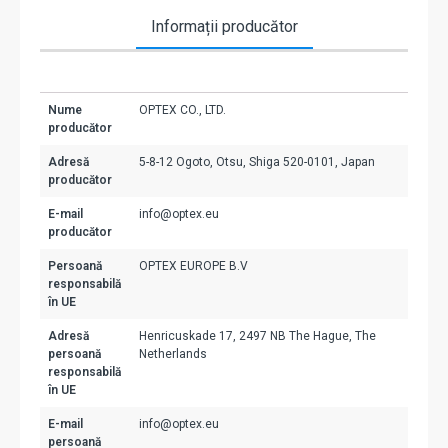
Informații producător
Nume
OPTEX CO., LTD.
producător
Adresă
5-8-12 Ogoto, Otsu, Shiga 520-0101, Japan
producător
E-mail
info@optex.eu
producător
Persoană
OPTEX EUROPE B.V
responsabilă
în UE
Adresă
Henricuskade 17, 2497 NB The Hague, The
persoană
Netherlands
responsabilă
în UE
E-mail
info@optex.eu
persoană