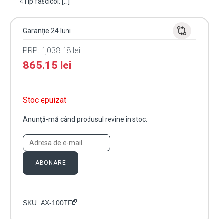
4Tip fascicol: […]
Garanție 24 luni
PRP:
1,038.18
lei
865.15
lei
Stoc epuizat
Anunță-mă când produsul revine în stoc.
ABONARE
SKU:
AX-100TF