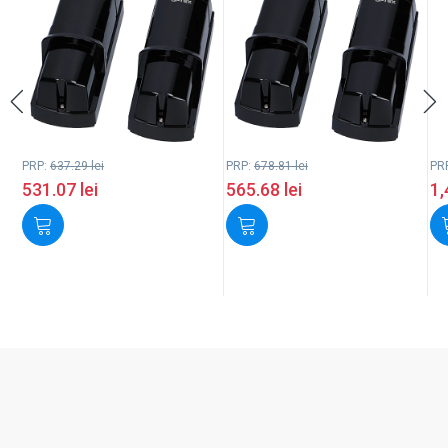
PRP:
637.29
lei
PRP:
678.81
lei
PR
531.07
lei
565.68
lei
1,