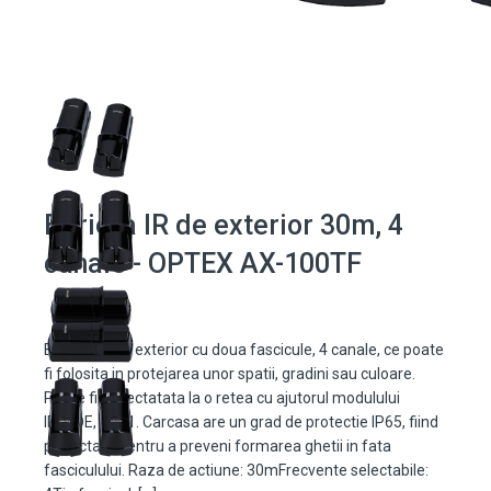
Bariera IR de exterior 30m, 4
canale - OPTEX AX-100TF
Bariera IR de exterior cu doua fascicule, 4 canale, ce poate
fi folosita in protejarea unor spatii, gradini sau culoare.
Poate fi conectatata la o retea cu ajutorul modulului
IP/POE, PIE-1. Carcasa are un grad de protectie IP65, fiind
proiectata pentru a preveni formarea ghetii in fata
fasciculului. Raza de actiune: 30mFrecvente selectabile: