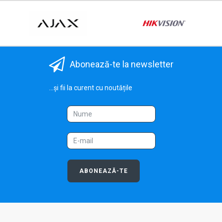
Abonează-te la newsletter
...și fii la curent cu noutățile
ABONEAZĂ-TE