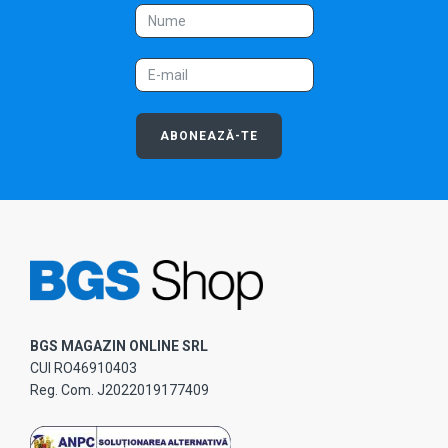
ABONEAZĂ-TE
BGS MAGAZIN ONLINE SRL
CUI RO46910403
Reg. Com. J2022019177409