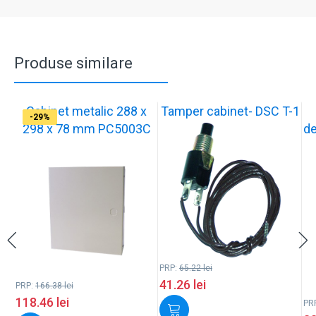
Produse similare
Cabinet metalic 288 x
Tamper cabinet- DSC T-1
-29%
-37%
-17%
-17%
-17%
-17%
-17%
-17%
-33%
-29%
298 x 78 mm PC5003C
de
PRP:
65.22
lei
41.26
lei
PRP:
166.38
lei
118.46
lei
PR