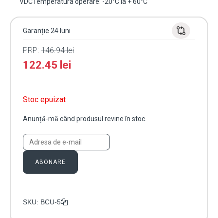
VDCTemperatura operare: -20°C la + 60°C"
Garanție 24 luni
PRP:
146.94
lei
122.45
lei
Stoc epuizat
Anunță-mă când produsul revine în stoc.
ABONARE
SKU:
BCU-5