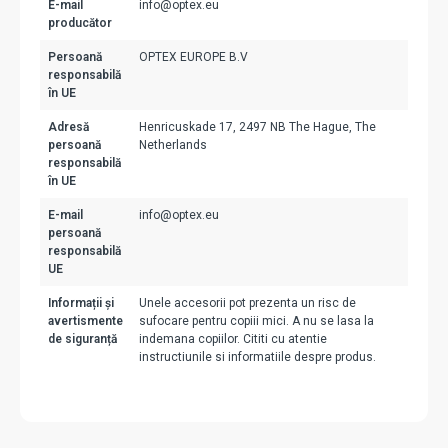
E-mail
info@optex.eu
producător
Persoană
OPTEX EUROPE B.V
responsabilă
în UE
Adresă
Henricuskade 17, 2497 NB The Hague, The
persoană
Netherlands
responsabilă
în UE
E-mail
info@optex.eu
persoană
responsabilă
UE
Informații și
Unele accesorii pot prezenta un risc de
avertismente
sufocare pentru copiii mici. A nu se lasa la
de siguranță
indemana copiilor. Cititi cu atentie
instructiunile si informatiile despre produs.