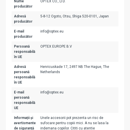
Nume
OPTEX CO., LTD.
producător
Adresă
5-8-12 Ogoto, Otsu, Shiga 520-0101, Japan
producător
E-mail
info@optex.eu
producător
Persoană
OPTEX EUROPE B.V
responsabilă
în UE
Adresă
Henricuskade 17, 2497 NB The Hague, The
persoană
Netherlands
responsabilă
în UE
E-mail
info@optex.eu
persoană
responsabilă
UE
Informații și
Unele accesorii pot prezenta un risc de
avertismente
sufocare pentru copiii mici. A nu se lasa la
de siguranță
indemana copiilor. Cititi cu atentie