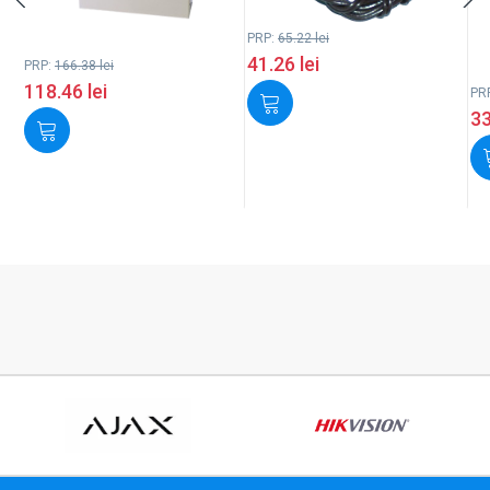
PRP:
65.22
lei
41.26
lei
PRP:
166.38
lei
118.46
lei
PR
3