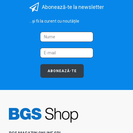
Abonează-te la newsletter
...și fii la curent cu noutățile
ABONEAZĂ-TE