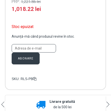
PRP:
1,221.86
lei
1,018.22
lei
Stoc epuizat
Anunță-mă când produsul revine în stoc.
ABONARE
SKU:
RLS-PB
Livrare gratuită
de la 500 lei