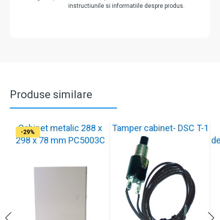
instructiunile si informatiile despre produs.
Produse similare
Cabinet metalic 288 x
Tamper cabinet- DSC T-1
-29%
-37%
-17%
-17%
-17%
-17%
-17%
-17%
-33%
-29%
298 x 78 mm PC5003C
de