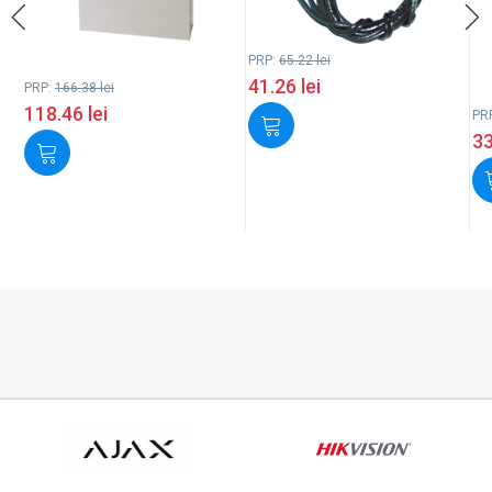
PRP:
65.22
lei
41.26
lei
PRP:
166.38
lei
118.46
lei
PR
3