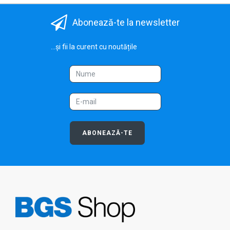
Abonează-te la newsletter
...și fii la curent cu noutățile
ABONEAZĂ-TE