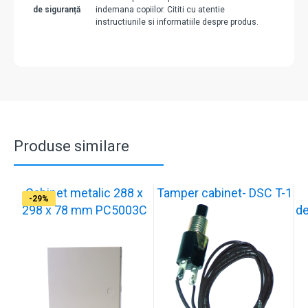
de siguranță
indemana copiilor. Cititi cu atentie
instructiunile si informatiile despre produs.
Produse similare
Cabinet metalic 288 x
Tamper cabinet- DSC T-1
-29%
-37%
-17%
-17%
-17%
-17%
-17%
-17%
-33%
-29%
298 x 78 mm PC5003C
de