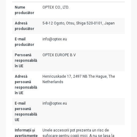
Nume
OPTEX CO., LTD.
producător
Adresă
5-8-12 Ogoto, Otsu, Shiga 520-0101, Japan
producător
E-mail
info@optex.eu
producător
Persoană
OPTEX EUROPE B.V
responsabilă
în UE
Adresă
Henricuskade 17, 2497 NB The Hague, The
persoană
Netherlands
responsabilă
în UE
E-mail
info@optex.eu
persoană
responsabilă
UE
Informații și
Unele accesorii pot prezenta un risc de
avertismente
sufocare pentru copiii mici. A nu se lasa la