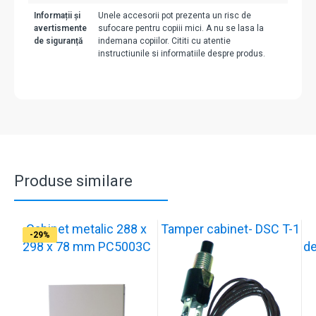
Informații și
Unele accesorii pot prezenta un risc de
avertismente
sufocare pentru copiii mici. A nu se lasa la
de siguranță
indemana copiilor. Cititi cu atentie
instructiunile si informatiile despre produs.
Produse similare
Cabinet metalic 288 x
Tamper cabinet- DSC T-1
-29%
-37%
-17%
-17%
-17%
-17%
-17%
-17%
-33%
-29%
298 x 78 mm PC5003C
de