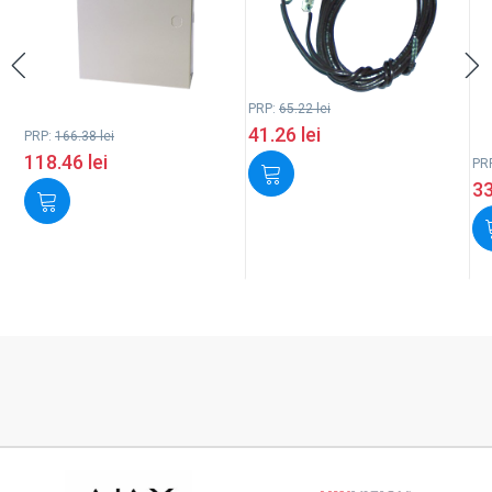
PRP:
65.22
lei
41.26
lei
PRP:
166.38
lei
118.46
lei
PR
3