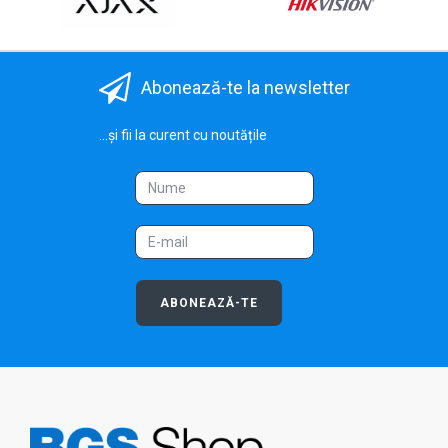
Abonează-te la newsletter
...și fii la curent cu noutățile
ABONEAZĂ-TE