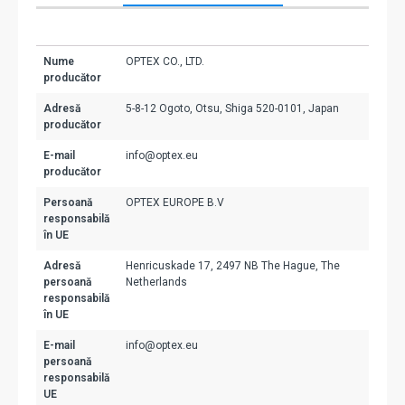
Nume
OPTEX CO., LTD.
producător
Adresă
5-8-12 Ogoto, Otsu, Shiga 520-0101, Japan
producător
E-mail
info@optex.eu
producător
Persoană
OPTEX EUROPE B.V
responsabilă
în UE
Adresă
Henricuskade 17, 2497 NB The Hague, The
persoană
Netherlands
responsabilă
în UE
E-mail
info@optex.eu
persoană
responsabilă
UE