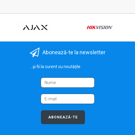
Abonează-te la newsletter
...și fii la curent cu noutățile
ABONEAZĂ-TE