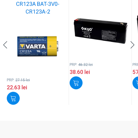
CR123A BAT-3V0-
CR123A-2
PRP:
46.32
lei
PR
38.60
lei
5
PRP:
27.15
lei
22.63
lei