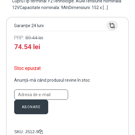
CupruTip terminal: F2Tehnologie: AGMTensiune nominala:
12VCapacitate nominala: 9AhDimensiuni: 152 x […]
Garanție 24 luni
PRP:
89.44
lei
74.54
lei
Stoc epuizat
Anunță-mă când produsul revine în stoc.
ABONARE
SKU:
JS12-9