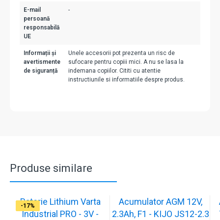
E-mail
-
persoană
responsabilă
UE
Informații și
Unele accesorii pot prezenta un risc de
avertismente
sufocare pentru copiii mici. A nu se lasa la
de siguranță
indemana copiilor. Cititi cu atentie
instructiunile si informatiile despre produs.
Produse similare
Baterie Lithium Varta
Acumulator AGM 12V,
-17%
-17%
-17%
-17%
-17%
-17%
-17%
-17%
-17%
-17%
Industrial PRO - 3V -
2.3Ah, F1 - KIJO JS12-2.3