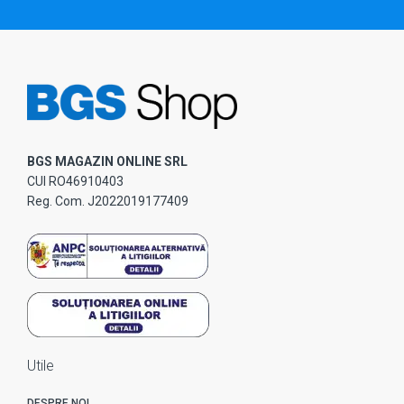
BGS MAGAZIN ONLINE SRL
CUI RO46910403
Reg. Com. J2022019177409
Utile
DESPRE NOI