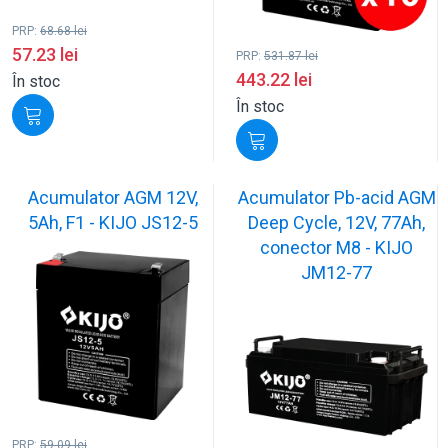
PRP:
68.68
lei
57.23
lei
PRP:
531.87
lei
443.22
lei
În stoc
În stoc
Acumulator AGM 12V,
Acumulator Pb-acid AGM
5Ah, F1 - KIJO JS12-5
Deep Cycle, 12V, 77Ah,
conector M8 - KIJO
JM12-77
PRP:
59.09
lei