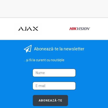
Abonează-te la newsletter
...și fii la curent cu noutățile
ABONEAZĂ-TE