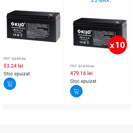
3.2-BAX
PRP:
63.89
lei
53.24
lei
PRP:
574.99
lei
479.16
lei
Stoc epuizat
Stoc epuizat