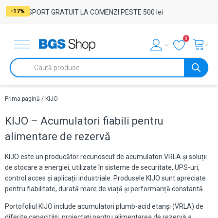
-17%
-17%
-17%
-17%
-17%
-17%
-17%
-17%
-17%
-17%
-17%
-17%
-17%
-17%
-17%
-17%
-17%
-17%
-17%
-17%
TRANSPORT GRATUIT LA COMENZI PESTE 500 lei
0
Products
search
Prima pagină
/ KIJO
KIJO – Acumulatori fiabili pentru
alimentare de rezervă
KIJO este un producător recunoscut de acumulatori VRLA și soluții
de stocare a energiei, utilizate în sisteme de securitate, UPS-uri,
control acces și aplicații industriale. Produsele KIJO sunt apreciate
pentru fiabilitate, durată mare de viață și performanță constantă.
Portofoliul KIJO include acumulatori plumb-acid etanși (VRLA) de
diferite capacități, proiectați pentru alimentarea de rezervă a