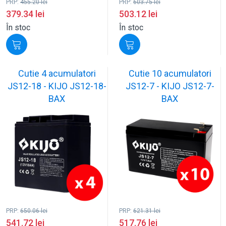
PRP:
455.20
lei
PRP:
603.75
lei
379.34
lei
503.12
lei
În stoc
În stoc
Cutie 4 acumulatori
Cutie 10 acumulatori
JS12-18 - KIJO JS12-18-
JS12-7 - KIJO JS12-7-
BAX
BAX
PRP:
650.06
lei
PRP:
621.31
lei
541.72
lei
517.76
lei