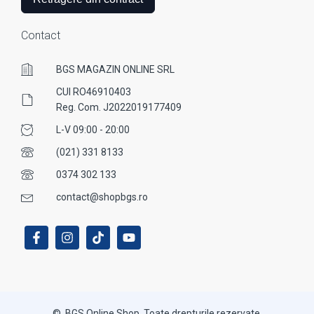
Contact
BGS MAGAZIN ONLINE SRL
CUI RO46910403
Reg. Com. J2022019177409
L-V 09:00 - 20:00
(021) 331 8133
0374 302 133
contact@shopbgs.ro
© BGS Online Shop. Toate drepturile rezervate.