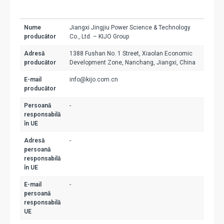
Nume
Jiangxi Jingjiu Power Science & Technology
producător
Co., Ltd. – KIJO Group
Adresă
1388 Fushan No. 1 Street, Xiaolan Economic
producător
Development Zone, Nanchang, Jiangxi, China
E-mail
info@kijo.com.cn
producător
Persoană
-
responsabilă
în UE
Adresă
-
persoană
responsabilă
în UE
E-mail
-
persoană
responsabilă
UE