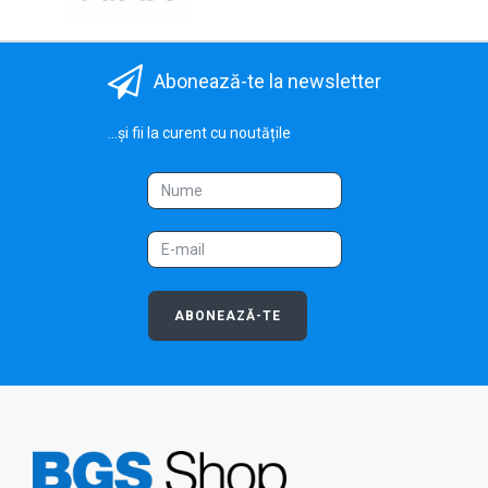
Abonează-te la newsletter
...și fii la curent cu noutățile
ABONEAZĂ-TE