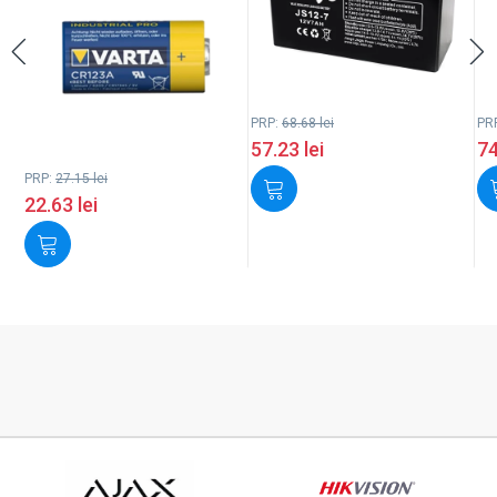
PRP:
68.68
lei
PR
57.23
lei
7
PRP:
27.15
lei
22.63
lei