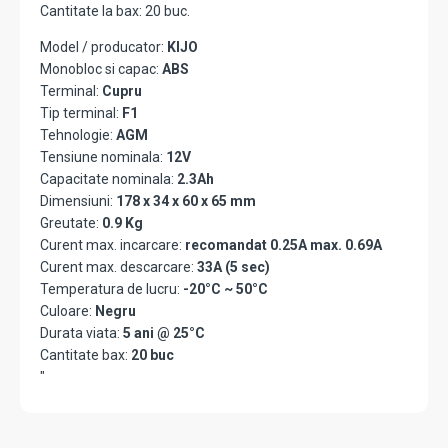
Cantitate la bax: 20 buc.
Model / producator:
KIJO
Monobloc si capac:
ABS
Terminal:
Cupru
Tip terminal:
F1
Tehnologie:
AGM
Tensiune nominala:
12V
Capacitate nominala:
2.3Ah
Dimensiuni:
178 x 34 x 60 x 65 mm
Greutate:
0.9 Kg
Curent max. incarcare:
recomandat 0.25A max. 0.69A
Curent max. descarcare:
33A (5 sec)
Temperatura de lucru:
-20°C ~ 50°C
Culoare:
Negru
Durata viata:
5 ani @ 25°C
Cantitate bax:
20 buc
"