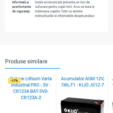
Informații și
Unele accesorii pot prezenta un risc de
avertismente
sufocare pentru copiii mici. A nu se lasa la
de siguranță
indemana copiilor. Cititi cu atentie
instructiunile si informatiile despre produs.
Produse similare
Baterie Lithium Varta
Acumulator AGM 12V,
-17%
-17%
-17%
-17%
-17%
-17%
-17%
-17%
-17%
-17%
Industrial PRO - 3V -
7Ah, F1 - KIJO JS12-7
CR123A BAT-3V0-
CR123A-2