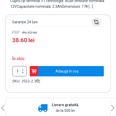
CupruTip terminal: F1Tehnologie: AGMTensiune nominala:
12VCapacitate nominala: 2.3AhDimensiuni: 178 […]
Garanție 24 luni
PRP:
46.32
lei
38.60
lei
În stoc
Cantitate
Adaugă în coș
Acumulator
AGM
SKU:
JS12-2.3
12V,
2.3Ah,
F1
-
Livrare gratuită
KIJO
JS12-
de la 500 lei
2.3