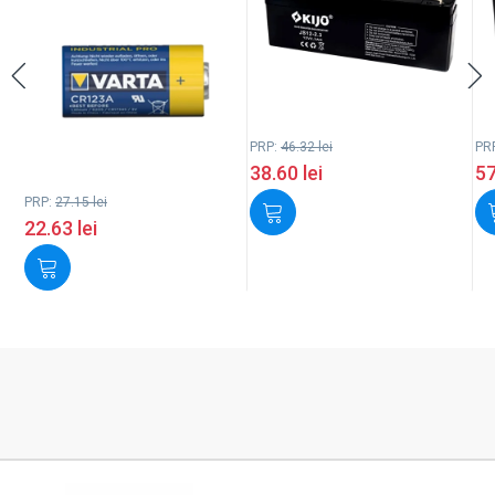
PRP:
46.32
lei
PR
38.60
lei
5
PRP:
27.15
lei
22.63
lei