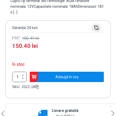
CupruTip terminal: M5Tehnologie: AGMTensiune
nominala: 12VCapacitate nominala: 18AhDimensiuni: 181
x […]
Garanție 24 luni
PRP:
180.49
lei
150.40
lei
În stoc
Cantitate
Adaugă în coș
Acumulator
AGM
SKU:
JS12-18
12V,
18Ah,
M5
-
Livrare gratuită
KIJO
JS12-