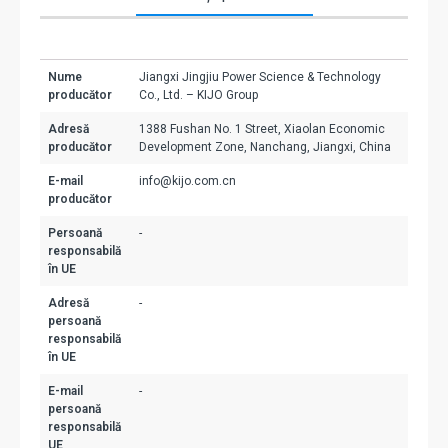
Nume
Jiangxi Jingjiu Power Science & Technology
producător
Co., Ltd. – KIJO Group
Adresă
1388 Fushan No. 1 Street, Xiaolan Economic
producător
Development Zone, Nanchang, Jiangxi, China
E-mail
info@kijo.com.cn
producător
Persoană
-
responsabilă
în UE
Adresă
-
persoană
responsabilă
în UE
E-mail
-
persoană
responsabilă
UE