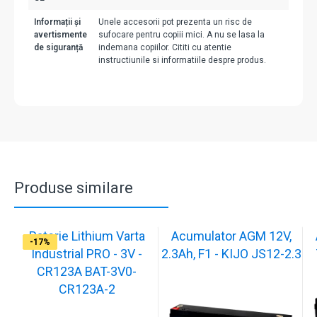
Informații și
Unele accesorii pot prezenta un risc de
avertismente
sufocare pentru copiii mici. A nu se lasa la
de siguranță
indemana copiilor. Cititi cu atentie
instructiunile si informatiile despre produs.
Produse similare
Baterie Lithium Varta
Acumulator AGM 12V,
-17%
-17%
-17%
-17%
-17%
-17%
-17%
-17%
-17%
-17%
Industrial PRO - 3V -
2.3Ah, F1 - KIJO JS12-2.3
CR123A BAT-3V0-
CR123A-2