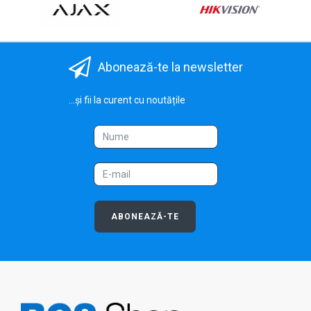
Abonează-te la newsletter
...și fii la curent cu noutățile
ABONEAZĂ-TE