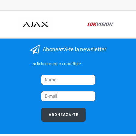
Abonează-te la newsletter
...și fii la curent cu noutățile
ABONEAZĂ-TE