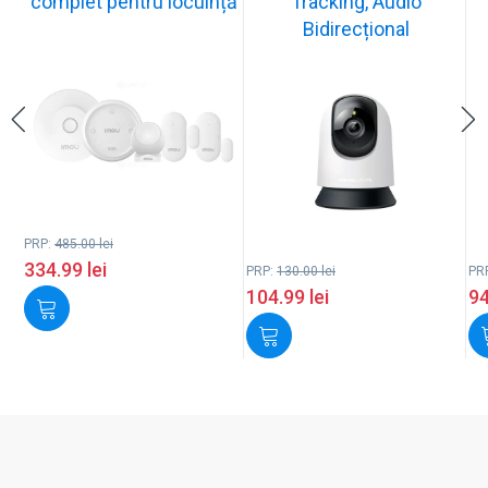
complet pentru locuință
Tracking, Audio
Bidirecțional
PRP:
485.00
lei
334.99
lei
PRP:
130.00
lei
PR
104.99
lei
9