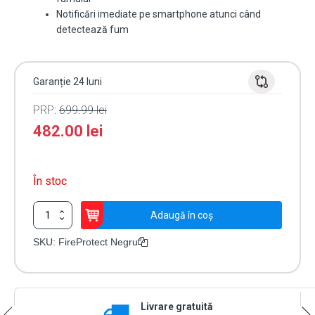
Notificări imediate pe smartphone atunci când
detectează fum
Garanție 24 luni
PRP:
699.99
lei
482.00
lei
În stoc
Cantitate
Adaugă în coș
Detector
Wireless
SKU:
FireProtect Negru
Fum
Ajax
FireProtect
Negru
Livrare gratuită