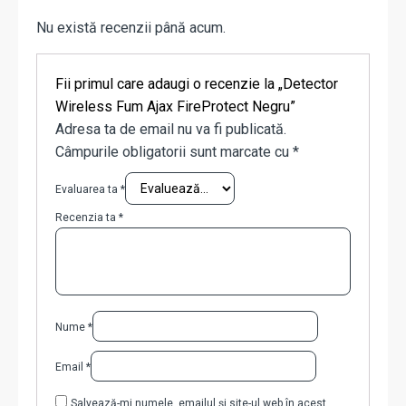
Nu există recenzii până acum.
Fii primul care adaugi o recenzie la „Detector
Wireless Fum Ajax FireProtect Negru”
Adresa ta de email nu va fi publicată.
Câmpurile obligatorii sunt marcate cu
*
Evaluarea ta
*
Recenzia ta
*
Nume
*
Email
*
Salvează-mi numele, emailul și site-ul web în acest