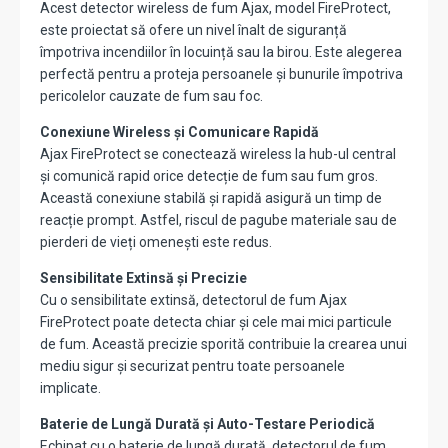
Acest detector wireless de fum Ajax, model FireProtect,
este proiectat să ofere un nivel înalt de siguranță
împotriva incendiilor în locuință sau la birou. Este alegerea
perfectă pentru a proteja persoanele și bunurile împotriva
pericolelor cauzate de fum sau foc.
Conexiune Wireless și Comunicare Rapidă
Ajax FireProtect se conectează wireless la hub-ul central
și comunică rapid orice detecție de fum sau fum gros.
Această conexiune stabilă și rapidă asigură un timp de
reacție prompt. Astfel, riscul de pagube materiale sau de
pierderi de vieți omenești este redus.
Sensibilitate Extinsă și Precizie
Cu o sensibilitate extinsă, detectorul de fum Ajax
FireProtect poate detecta chiar și cele mai mici particule
de fum. Această precizie sporită contribuie la crearea unui
mediu sigur și securizat pentru toate persoanele
implicate.
Baterie de Lungă Durată și Auto-Testare Periodică
Echipat cu o baterie de lungă durată, detectorul de fum