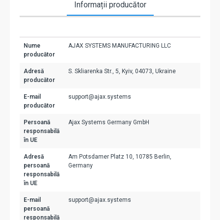
Informații producător
Nume
AJAX SYSTEMS MANUFACTURING LLC
producător
Adresă
S. Skliarenka Str., 5, Kyiv, 04073, Ukraine
producător
E-mail
support@ajax.systems
producător
Persoană
Ajax Systems Germany GmbH
responsabilă
în UE
Adresă
Am Potsdamer Platz 10, 10785 Berlin,
persoană
Germany
responsabilă
în UE
E-mail
support@ajax.systems
persoană
responsabilă