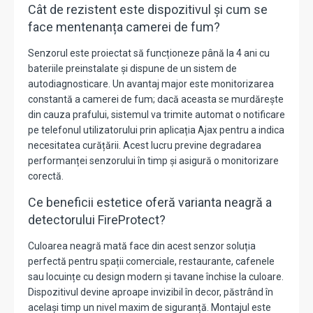
Cât de rezistent este dispozitivul și cum se
face mentenanța camerei de fum?
Senzorul este proiectat să funcționeze până la 4 ani cu
bateriile preinstalate și dispune de un sistem de
autodiagnosticare. Un avantaj major este monitorizarea
constantă a camerei de fum; dacă aceasta se murdărește
din cauza prafului, sistemul va trimite automat o notificare
pe telefonul utilizatorului prin aplicația Ajax pentru a indica
necesitatea curățării. Acest lucru previne degradarea
performanței senzorului în timp și asigură o monitorizare
corectă.
Ce beneficii estetice oferă varianta neagră a
detectorului FireProtect?
Culoarea neagră mată face din acest senzor soluția
perfectă pentru spații comerciale, restaurante, cafenele
sau locuințe cu design modern și tavane închise la culoare.
Dispozitivul devine aproape invizibil în decor, păstrând în
același timp un nivel maxim de siguranță.
Montajul este