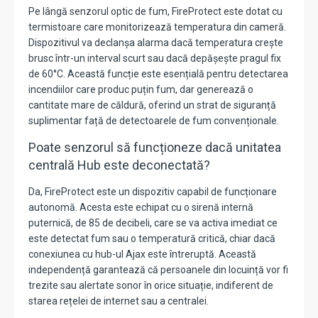
Pe lângă senzorul optic de fum, FireProtect este dotat cu
termistoare care monitorizează temperatura din cameră.
Dispozitivul va declanșa alarma dacă temperatura crește
brusc într-un interval scurt sau dacă depășește pragul fix
de 60°C. Această funcție este esențială pentru detectarea
incendiilor care produc puțin fum, dar generează o
cantitate mare de căldură, oferind un strat de siguranță
suplimentar față de detectoarele de fum convenționale.
Poate senzorul să funcționeze dacă unitatea
centrală Hub este deconectată?
Da, FireProtect este un dispozitiv capabil de funcționare
autonomă.
Acesta este echipat cu o sirenă internă
puternică, de 85 de decibeli, care se va activa imediat ce
este detectat fum sau o temperatură critică, chiar dacă
conexiunea cu hub-ul Ajax este întreruptă.
Această
independență garantează că persoanele din locuință vor fi
trezite sau alertate sonor în orice situație, indiferent de
starea rețelei de internet sau a centralei.