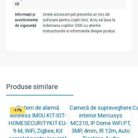
UE
Informații și
Unele accesorii pot prezenta un risc de
avertismente
sufocare pentru copiii mici. A nu se lasa la
de siguranță
indemana copiilor. Cititi cu atentie
instructiunile si informatiile despre produs.
Produse similare
Sistem de alarmă
Cameră de supraveghere
C
-31%
-19%
-21%
-15%
-15%
-20%
-12%
-13%
-16%
-17%
wireless IMOU KIT-IOT-
interior Mercusys
HOMESECURITYKIT-EU-
MC210, IP Dome WiFi PT,
9-M, WiFi, Zigbee, Kit
3MP, 4mm, IR 12m, Auto