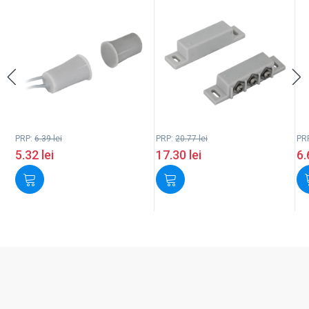
PRP:
6.39
lei
PRP:
20.77
lei
PR
5.32
lei
17.30
lei
6