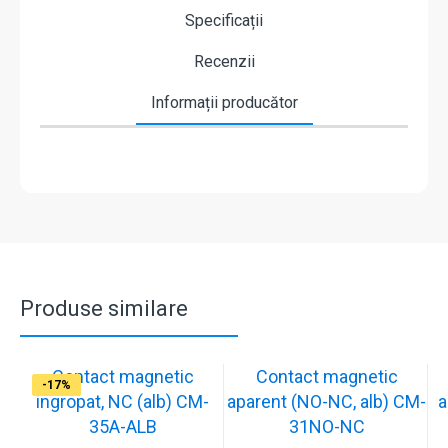
Specificații
Recenzii
Informații producător
Produse similare
Contact magnetic
Contact magnetic
-17%
-17%
-17%
-17%
-17%
-17%
-17%
-17%
ingropat, NC (alb) CM-
aparent (NO-NC, alb) CM-
a
35A-ALB
31NO-NC