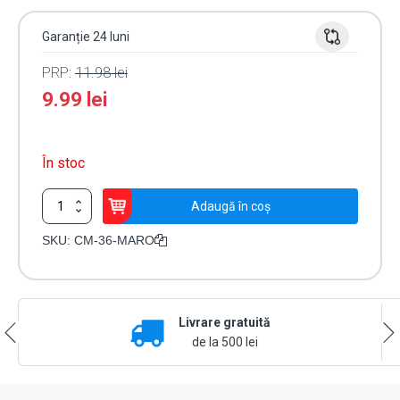
Garanție 24 luni
PRP:
11.98
lei
9.99
lei
În stoc
Cantitate
Adaugă în coș
Contact
magnetic
SKU:
CM-36-MARO
ingropat,
NC
(maro)
CM-
Livrare gratuită
36-
MARO
de la 500 lei