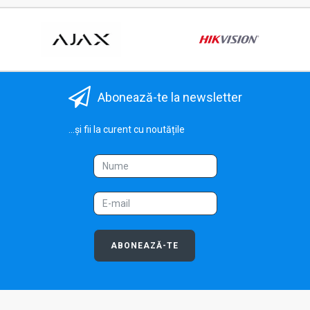
Abonează-te la newsletter
...și fii la curent cu noutățile
ABONEAZĂ-TE