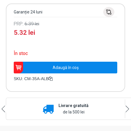
Garanție 24 luni
PRP:
6.39
lei
5.32
lei
În stoc
Cantitate
Adaugă în coș
Contact
magnetic
SKU:
CM-35A-ALB
ingropat,
NC
(alb)
CM-
Livrare gratuită
35A-
ALB
de la 500 lei