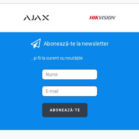
Abonează-te la newsletter
...și fii la curent cu noutățile
ABONEAZĂ-TE