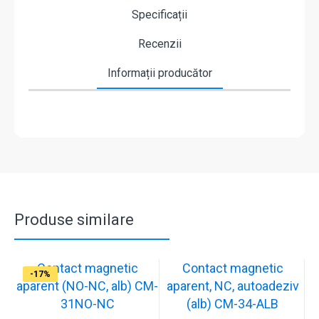
Specificații
Recenzii
Informații producător
Produse similare
Contact magnetic
Contact magnetic
-17%
-17%
-17%
-17%
-17%
-17%
-17%
-17%
aparent (NO-NC, alb) CM-
aparent, NC, autoadeziv
31NO-NC
(alb) CM-34-ALB