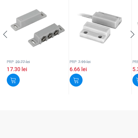
PRP:
20.77
lei
PRP:
7.99
lei
PR
17.30
lei
6.66
lei
5