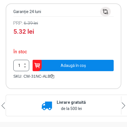
Garanție 24 luni
PRP:
6.39
lei
5.32
lei
În stoc
Cantitate
Adaugă în coș
Contact
magnetic
SKU:
CM-31NC-ALB
aparent
NC
(alb)
CM-
Livrare gratuită
31NC-
ALB
de la 500 lei