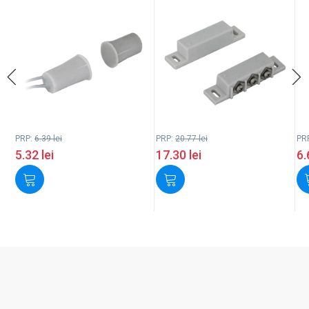
PRP:
6.39
lei
PRP:
20.77
lei
PR
5.32
lei
17.30
lei
6