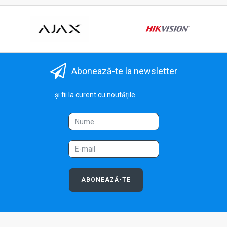
Abonează-te la newsletter
...și fii la curent cu noutățile
ABONEAZĂ-TE