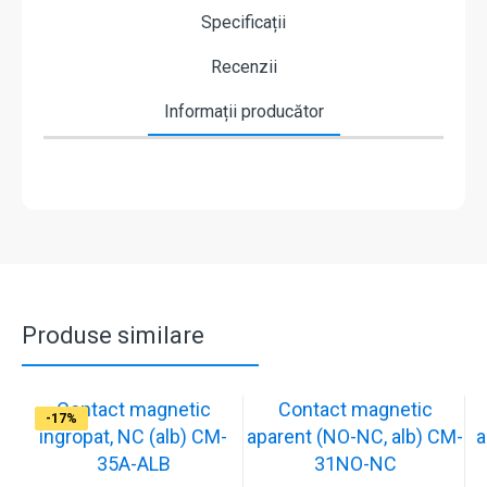
Specificații
Recenzii
Informații producător
Produse similare
Contact magnetic
Contact magnetic
-17%
-17%
-17%
-17%
-17%
-17%
-17%
-17%
ingropat, NC (alb) CM-
aparent (NO-NC, alb) CM-
a
35A-ALB
31NO-NC