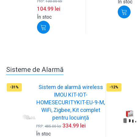
În stoc
PRP:
130.00
lei
104.99
lei
În stoc
Sisteme de Alarmă
Sistem de alarmă wireless
-31%
-12%
IMOU KIT-IOT-
HOMESECURITYKIT-EU-9-M,
WiFi, Zigbee, Kit complet
pentru locuință
334.99
lei
PRP:
485.00
lei
În stoc