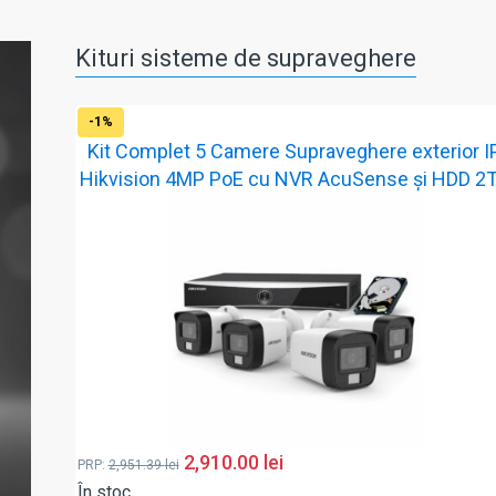
Kituri sisteme de supraveghere
-1%
Kit Complet 5 Camere Supraveghere exterior I
Hikvision 4MP PoE cu NVR AcuSense și HDD 2
2,910.00
lei
PRP:
2,951.39
lei
În stoc