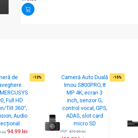
meră de
Cameră Auto Duală
-13%
-15%
aveghere
Imou S800PRO, 8
or MERCUSYS
MP 4K, ecran 3
, Full HD
inch, senzor G,
n/Tilt 360°,
control vocal, GPS,
ision, Audio
ADAS, slot card
recțional
micro SD
94.99
lei
PRP:
470.00
lei
0
lei