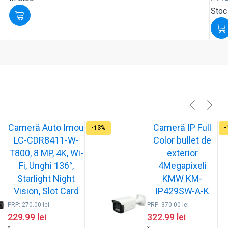
Stoc
Cameră Auto Imou
Cameră IP Full
-13%
-
LC-CDR8411-W-
Color bullet de
T800, 8 MP, 4K, Wi-
exterior
Fi, Unghi 136°,
4Megapixeli
Starlight Night
KMW KM-
Vision, Slot Card
IP429SW-A-K
PRP:
270.00
lei
PRP:
370.00
lei
229.99
lei
322.99
lei