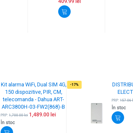
409.99
lei
Kit alarma WiFi, Dual SIM 4G,
DISTRIB
-17%
150 dispozitive, PIR, CM,
ELECT
telecomanda - Dahua ART-
PRP:
157.06
ARC3800H-03-FW2(868)-B
În stoc
1,489.00
lei
PRP:
1,700.00
lei
În stoc