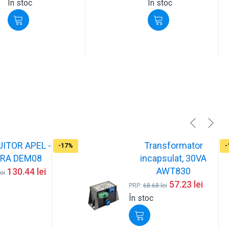
În stoc
În stoc
UITOR APEL -
Transformator
-17%
-
RA DEM08
incapsulat, 30VA
AWT830
130.44
lei
lei
57.23
lei
PRP:
68.68
lei
În stoc