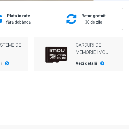
Plata în rate
Retur gratuit
fără dobândă
30 de zile
ISTEME DE
CARDURI DE
MEMORIE IMOU
ii
Vezi detalii