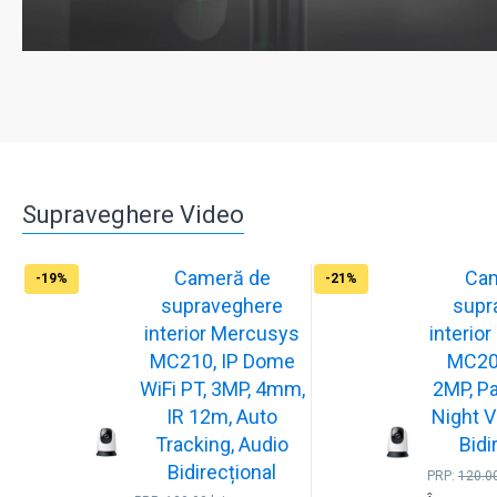
Supraveghere Video
Cameră de
Ca
-19%
-21%
supraveghere
supr
interior Mercusys
interi
MC210, IP Dome
MC200
WiFi PT, 3MP, 4mm,
2MP, Pa
IR 12m, Auto
Night V
Tracking, Audio
Bidi
Bidirecțional
PRP:
120.0