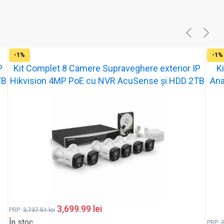
-1%
-1%
P
Kit Complet 8 Camere Supraveghere exterior IP
K
TB
Hikvision 4MP PoE cu NVR AcuSense și HDD 2TB
Ana
3,699.99
lei
PRP:
3,737.51
lei
În stoc
PRP: