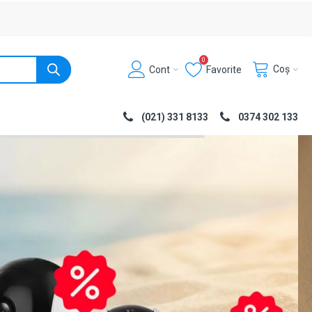
0
Coș
Cont
Favorite
(021) 331 8133
0374 302 133