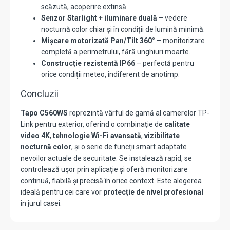
scăzută, acoperire extinsă.
Senzor Starlight + iluminare duală
– vedere
nocturnă color chiar și în condiții de lumină minimă.
Mișcare motorizată Pan/Tilt 360°
– monitorizare
completă a perimetrului, fără unghiuri moarte.
Construcție rezistentă IP66
– perfectă pentru
orice condiții meteo, indiferent de anotimp.
Concluzii
Tapo C560WS
reprezintă vârful de gamă al camerelor TP-
Link pentru exterior, oferind o combinație de
calitate
video 4K
,
tehnologie Wi-Fi avansată
,
vizibilitate
nocturnă color
, și o serie de funcții smart adaptate
nevoilor actuale de securitate. Se instalează rapid, se
controlează ușor prin aplicație și oferă monitorizare
continuă, fiabilă și precisă în orice context. Este alegerea
ideală pentru cei care vor
protecție de nivel profesional
în jurul casei.