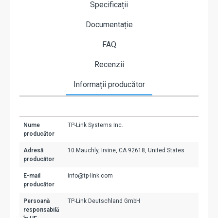
Specificații
Documentație
FAQ
Recenzii
Informații producător
Nume
TP-Link Systems Inc.
producător
Adresă
10 Mauchly, Irvine, CA 92618, United States
producător
E-mail
info@tp-link.com
producător
Persoană
TP-Link Deutschland GmbH
responsabilă