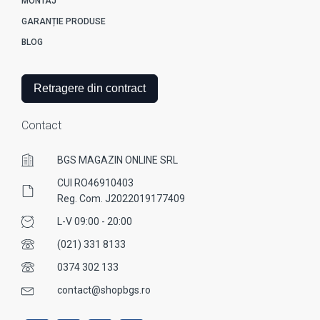
MONTAJ
GARANȚIE PRODUSE
BLOG
Retragere din contract
Contact
BGS MAGAZIN ONLINE SRL
CUI RO46910403
Reg. Com. J2022019177409
L-V 09:00 - 20:00
(021) 331 8133
0374 302 133
contact@shopbgs.ro