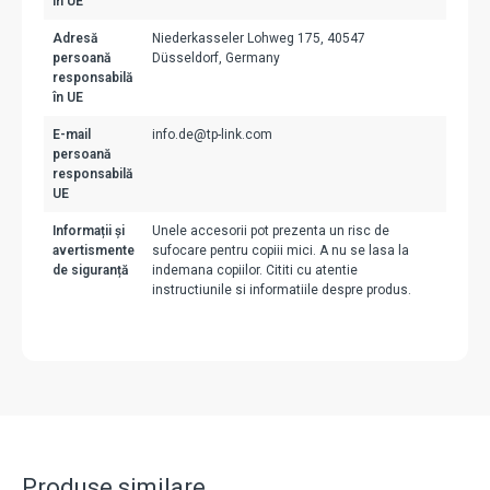
în UE
Adresă
Niederkasseler Lohweg 175, 40547
persoană
Düsseldorf, Germany
responsabilă
în UE
E-mail
info.de@tp-link.com
persoană
responsabilă
UE
Informații și
Unele accesorii pot prezenta un risc de
avertismente
sufocare pentru copiii mici. A nu se lasa la
de siguranță
indemana copiilor. Cititi cu atentie
instructiunile si informatiile despre produs.
Produse similare