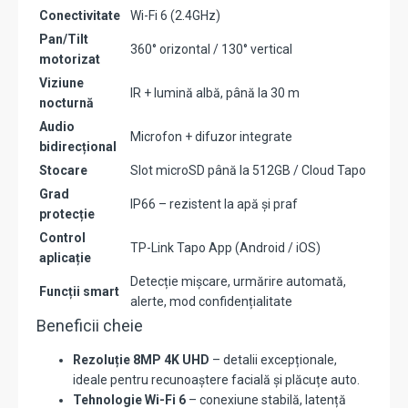
Conectivitate
Wi-Fi 6 (2.4GHz)
Pan/Tilt
360° orizontal / 130° vertical
motorizat
Viziune
IR + lumină albă, până la 30 m
nocturnă
Audio
Microfon + difuzor integrate
bidirecțional
Stocare
Slot microSD până la 512GB / Cloud Tapo
Grad
IP66 – rezistent la apă și praf
protecție
Control
TP-Link Tapo App (Android / iOS)
aplicație
Detecție mișcare, urmărire automată,
Funcții smart
alerte, mod confidențialitate
Beneficii cheie
Rezoluție 8MP 4K UHD
– detalii excepționale,
ideale pentru recunoaștere facială și plăcuțe auto.
Tehnologie Wi-Fi 6
– conexiune stabilă, latență