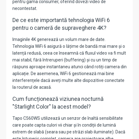
pentru gama consumer, oferind dovezi video de
necontestat.
De ce este importantă tehnologia WiFi 6
pentru o cameră de supraveghere 4K?
Imaginile 4K generează un volum mare de date.
Tehnologia
WiFi 6
asigură o lățime de bandă mai mare și o
latență redusă, ceea ce înseamnă că fluxul video va fi mult
mai stabil, fără întreruperi (buffering) și cu un timp de
răspuns aproape instantaneu atunci când rotiți camera din
aplicație.
De asemenea, WiFi 6 gestionează mai bine
interferențele dacă aveți multe alte dispozitive conectate
la routerul de acasă.
Cum funcționează viziunea nocturnă
"Starlight Color" la acest model?
Tapo C560WS utilizează un senzor de înaltă sensibilitate
care poate capta culori vii chiar și în condiții de lumină
extrem de slabă (seara sau pe străzi slab iluminate).
Dacă
este întuneric complet, camera are
proiectoare albe