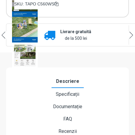
IP
SKU:
TAPO C560WS
WiFi
6
PT
Starlight
TP-
Livrare gratuită
Link
de la 500 lei
Tapo
C560WS,
8MP,
Pan/Tilt
360°,
Night
Vision
Descriere
Color,
Audio
2-
Specificații
way,
Slot
Documentație
microSD
FAQ
Recenzii