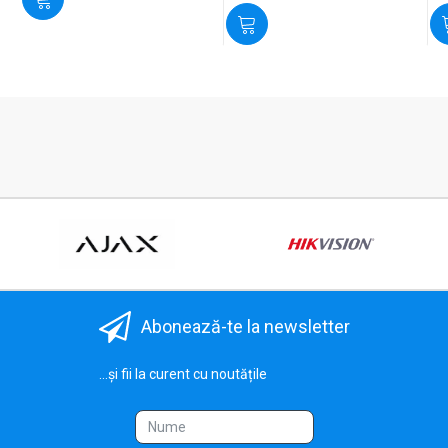
Abonează-te la newsletter
...și fii la curent cu noutățile