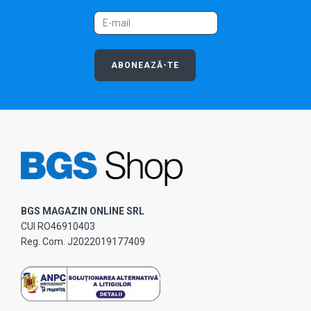
ABONEAZĂ-TE
BGS MAGAZIN ONLINE SRL
CUI RO46910403
Reg. Com. J2022019177409