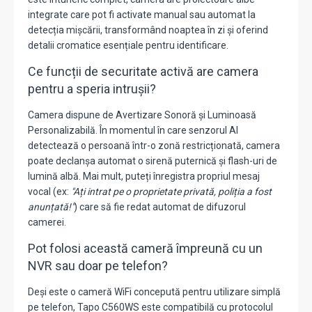
integrate
care pot fi activate manual sau automat la
detecția mișcării, transformând noaptea în zi și oferind
detalii cromatice esențiale pentru identificare.
Ce funcții de securitate activă are camera
pentru a speria intrușii?
Camera dispune de Avertizare Sonoră și Luminoasă
Personalizabilă. În momentul în care senzorul AI
detectează o persoană într-o zonă restricționată, camera
poate declanșa automat o sirenă puternică și flash-uri de
lumină albă. Mai mult, puteți înregistra propriul mesaj
vocal (ex:
"Ați intrat pe o proprietate privată, poliția a fost
anunțată!"
) care să fie redat automat de difuzorul
camerei.
Pot folosi această cameră împreună cu un
NVR sau doar pe telefon?
Deși este o cameră WiFi concepută pentru utilizare simplă
pe telefon, Tapo C560WS este compatibilă cu protocolul