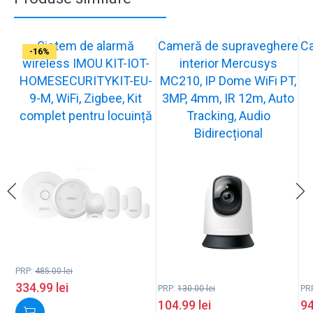
Sistem de alarmă
Cameră de supraveghere
C
-31%
-19%
-21%
-13%
-15%
-20%
-12%
-13%
-16%
wireless IMOU KIT-IOT-
interior Mercusys
HOMESECURITYKIT-EU-
MC210, IP Dome WiFi PT,
9-M, WiFi, Zigbee, Kit
3MP, 4mm, IR 12m, Auto
complet pentru locuință
Tracking, Audio
Bidirecțional
PRP:
485.00
lei
334.99
lei
PRP:
130.00
lei
PR
104.99
lei
9