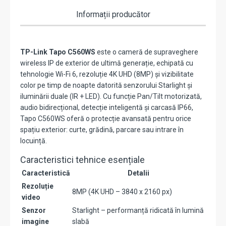
Informații producător
TP-Link Tapo C560WS
este o cameră de supraveghere
wireless IP de exterior de ultimă generație, echipată cu
tehnologie Wi-Fi 6, rezoluție 4K UHD (8MP) și vizibilitate
color pe timp de noapte datorită senzorului Starlight și
iluminării duale (IR + LED). Cu funcție Pan/Tilt motorizată,
audio bidirecțional, detecție inteligentă și carcasă IP66,
Tapo C560WS oferă o protecție avansată pentru orice
spațiu exterior: curte, grădină, parcare sau intrare în
locuință.
Caracteristici tehnice esențiale
Caracteristică
Detalii
Rezoluție
8MP (4K UHD – 3840 x 2160 px)
video
Senzor
Starlight – performanță ridicată în lumină
imagine
slabă