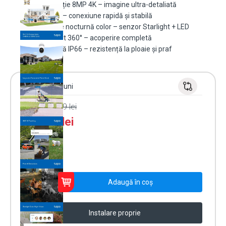
Rezoluție 8MP 4K – imagine ultra-detaliată
Wi-Fi 6 – conexiune rapidă și stabilă
Viziune nocturnă color – senzor Starlight + LED
Pan/Tilt 360° – acoperire completă
Carcasă IP66 – rezistență la ploaie și praf
Garanție 24 luni
PRP:
398.99
lei
289.99
lei
În stoc
Cantitate
Adaugă în coș
Cameră
supraveghere
exterior
Instalare proprie
wireless