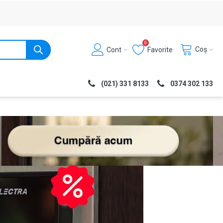
0
Coș
Cont
Favorite
(021) 331 8133
0374 302 133