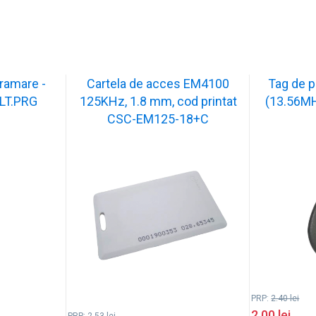
ramare -
Cartela de acces EM4100
Tag de p
LT.PRG
125KHz, 1.8 mm, cod printat
(13.56M
CSC-EM125-18+C
PRP:
2.40
lei
2.00
lei
PRP:
2.53
lei