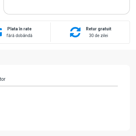
Plata în rate
Retur gratuit
fără dobândă
30 de zilei
tor