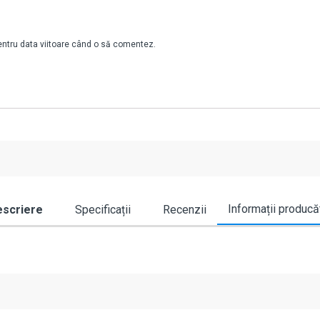
pentru data viitoare când o să comentez.
Informații producă
scriere
Specificații
Recenzii