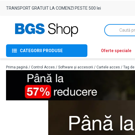
TRANSPORT GRATUIT LA COMENZI PESTE 500 lei
Products
search
CATEGORII PRODUSE
Oferte speciale
Prima pagină
/
Control Acces
/
Software și accesorii
/
Cartele acces
/ Tag de