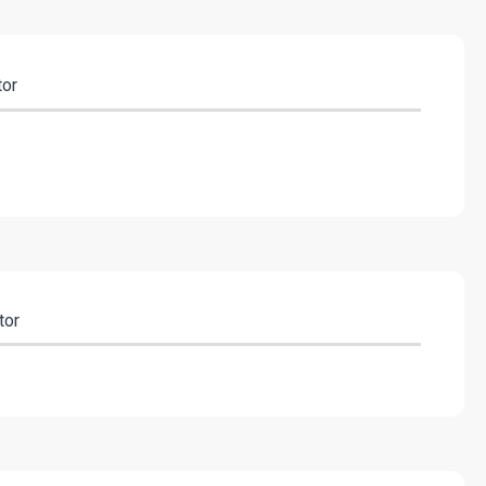
tor
tor