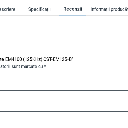
Recenzii
scriere
Specificații
Informații producă
imitate EM4100 (125KHz) CST-EM125-B”
atorii sunt marcate cu
*