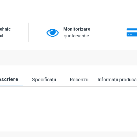
tehnic
Monitorizare
it
și intervenție
scriere
Specificații
Recenzii
Informații producă