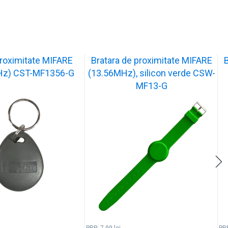
roximitate MIFARE
Bratara de proximitate MIFARE
Hz) CST-MF1356-G
(13.56MHz), silicon verde CSW-
MF13-G
PRP:
7.99
lei
PR