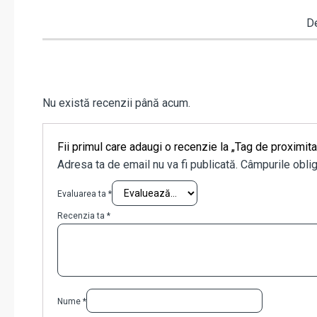
De
Nu există recenzii până acum.
Fii primul care adaugi o recenzie la „Tag de prox
Adresa ta de email nu va fi publicată.
Câmpurile oblig
Evaluarea ta
*
Recenzia ta
*
Nume
*