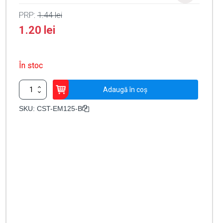
PRP:
1.44
lei
1.20
lei
În stoc
Cantitate
Adaugă în coș
Tag
de
SKU:
CST-EM125-B
proximitate
EM4100
(125KHz)
CST-
EM125-
B