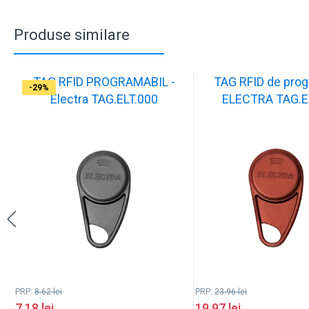
Produse similare
TAG RFID PROGRAMABIL -
TAG RFID de prog
-17%
-17%
-37%
-17%
-17%
-17%
-17%
-17%
-17%
-29%
Electra TAG.ELT.000
ELECTRA TAG.E
PRP:
8.62
lei
PRP:
23.96
lei
7.18
lei
19.97
lei