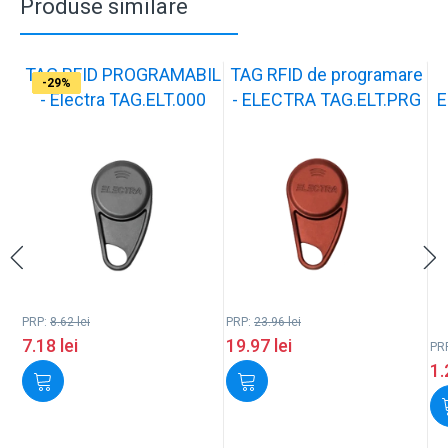
Produse similare
TAG RFID PROGRAMABIL
TAG RFID de programare
-17%
-17%
-17%
-37%
-17%
-17%
-17%
-17%
-17%
-29%
- Electra TAG.ELT.000
- ELECTRA TAG.ELT.PRG
E
PRP:
8.62
lei
PRP:
23.96
lei
7.18
lei
19.97
lei
PR
1