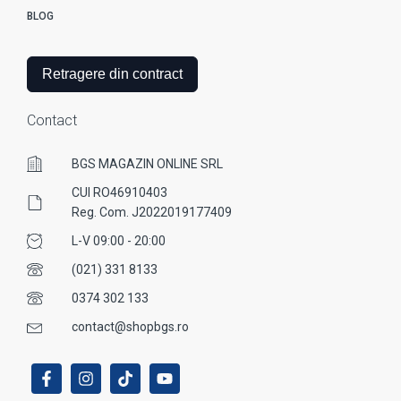
BLOG
Retragere din contract
Contact
BGS MAGAZIN ONLINE SRL
CUI RO46910403
Reg. Com. J2022019177409
L-V 09:00 - 20:00
(021) 331 8133
0374 302 133
contact@shopbgs.ro