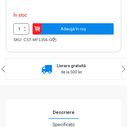
În stoc
Cantitate
Adaugă în coș
Tag
de
SKU:
CST-MF1356-G
proximitate
MIFARE
(13.56MHz)
CST-
Livrare gratuită
MF1356-
G
de la 500 lei
Descriere
Specificații