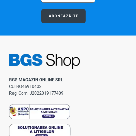
ABONEAZĂ-TE
BGS MAGAZIN ONLINE SRL
CUI RO46910403
Reg. Com. J2022019177409