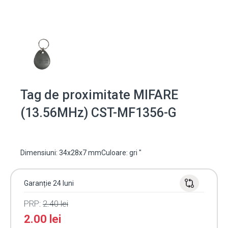
Tag de proximitate MIFARE
(13.56MHz) CST-MF1356-G
Dimensiuni: 34x28x7 mmCuloare: gri "
Garanție 24 luni
PRP:
2.40
lei
2.00
lei