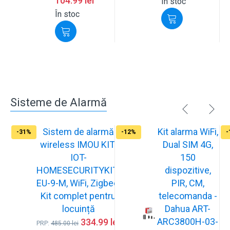
104.99
lei
În stoc
În stoc
Sisteme de Alarmă
Sistem de alarmă
Kit alarma WiFi,
-31%
-12%
-
wireless IMOU KIT-
Dual SIM 4G,
IOT-
150
HOMESECURITYKIT-
dispozitive,
EU-9-M, WiFi, Zigbee,
PIR, CM,
Kit complet pentru
telecomanda -
locuință
Dahua ART-
ARC3800H-03-
334.99
lei
PRP:
485.00
lei