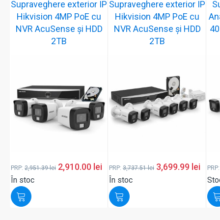
Supraveghere exterior IP
Supraveghere exterior IP
S
Hikvision 4MP PoE cu
Hikvision 4MP PoE cu
An
NVR AcuSense și HDD
NVR AcuSense și HDD
40
2TB
2TB
2,910.00
lei
3,699.99
lei
PRP:
2,951.39
lei
PRP:
3,737.51
lei
PRP
În stoc
În stoc
Sto