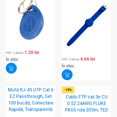
1.20
lei
PRP:
1.44
lei
6.66
lei
În stoc
PRP:
7.99
lei
În stoc
Mufă RJ-45 UTP Cat.6
-15%
EZ Passthrough, Set
Cablu FTP cat.5e CU
100 bucăți, Conectare
0.52 24AWG FLUKE
Rapidă, Transparentă
PASS rola 305m, TED