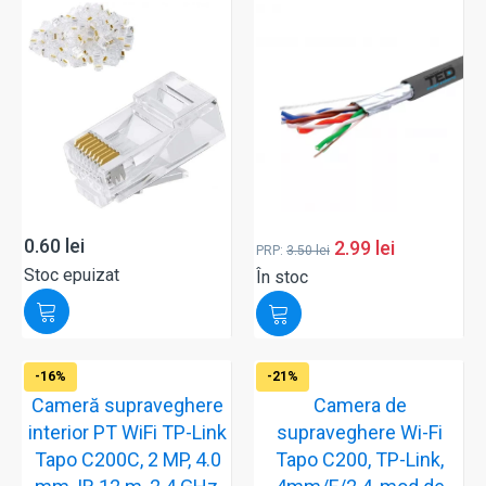
0.60
lei
2.99
lei
PRP:
3.50
lei
Stoc epuizat
În stoc
-16%
-21%
Cameră supraveghere
Camera de
interior PT WiFi TP-Link
supraveghere Wi-Fi
Tapo C200C, 2 MP, 4.0
Tapo C200, TP-Link,