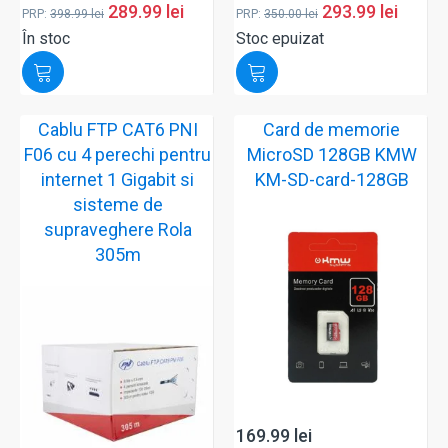
289.99
lei
293.99
lei
PRP:
398.99
lei
PRP:
350.00
lei
În stoc
Stoc epuizat
Cablu FTP CAT6 PNI
Card de memorie
F06 cu 4 perechi pentru
MicroSD 128GB KMW
internet 1 Gigabit si
KM-SD-card-128GB
sisteme de
supraveghere Rola
305m
169.99
lei