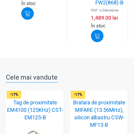
FW2(868)-B
În stoc
PRP:
1,700.00
lei
1,489.00
lei
În stoc
Cele mai vandute
-17%
-17%
Tag de proximitate
Bratara de proximitate
EM4100 (125KHz) CST-
MIFARE (13.56MHz),
EM125-B
silicon albastru CSW-
MF13-B