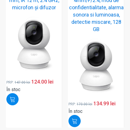
mm, IR 12 m, 2.4 GHz,
4mm/F/2.4, mod de
microfon și difuzor
confidentialitate, alarma
sonora si luminoasa,
detectie miscare, 128
GB
124.00
lei
PRP:
147.00
lei
În stoc
134.99
lei
PRP:
170.00
lei
În stoc