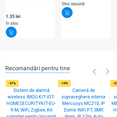
Stoc epuizat
1.35
lei
În stoc
Recomandări pentru tine
-31%
-19%
-2
Sistem de alarmă
Cameră de
wireless IMOU KIT-IOT-
supraveghere interior
s
HOMESECURITYKIT-EU-
Mercusys MC210, IP
ME
9-M, WiFi, Zigbee, Kit
Dome WiFi PT, 3MP,
H
complet pentru locuință
4mm, IR 12m, Auto