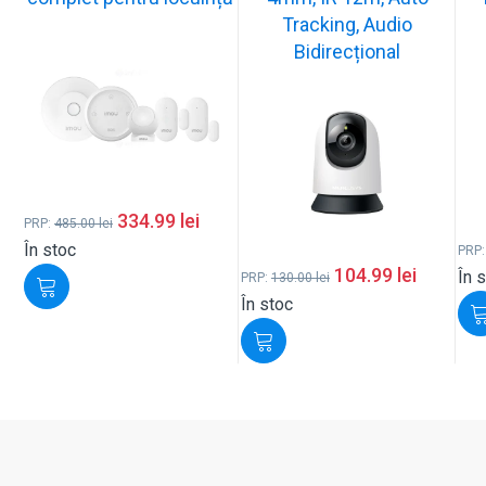
Tracking, Audio
Bidirecțional
334.99
lei
PRP:
485.00
lei
În stoc
PRP
104.99
lei
În 
PRP:
130.00
lei
În stoc