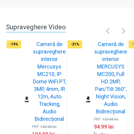
Supraveghere Video
Cameră de
Cameră de
-19%
-21%
-
supraveghere
supraveghere
interior
interior
Mercusys
MERCUSYS
MC210, IP
MC200, Full
Dome WiFi PT,
HD 2MP,
3MP, 4mm, IR
Pan/Tilt 360°,
12m, Auto
Night Vision,
Tracking,
Audio
Audio
Bidirecțional
Bidirecțional
PRP:
120.00
lei
94.99
lei
PRP:
130.00
lei