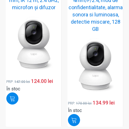
mm, IR 12 m, 2.4 GHz,
4mm/F/2.4, mod de
microfon și difuzor
confidentialitate, alarma
sonora si luminoasa,
detectie miscare, 128
GB
124.00
lei
PRP:
147.00
lei
În stoc
134.99
lei
PRP:
170.00
lei
În stoc