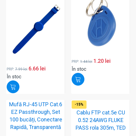
1.20
lei
PRP:
1.44
lei
6.66
lei
În stoc
PRP:
7.99
lei
În stoc
Mufă RJ-45 UTP Cat.6
-15%
EZ Passthrough, Set
Cablu FTP cat.5e CU
100 bucăți, Conectare
0.52 24AWG FLUKE
Rapidă, Transparentă
PASS rola 305m, TED