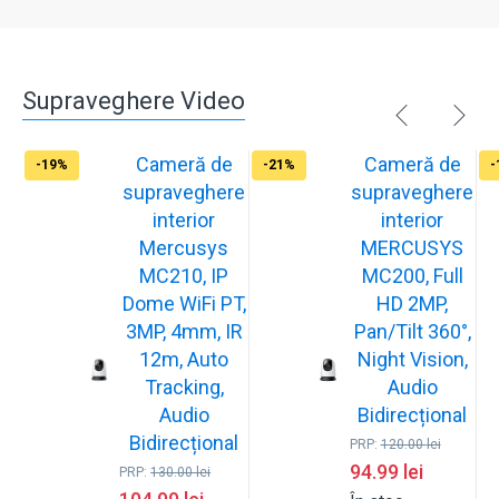
Supraveghere Video
Cameră de
Cameră de
-19%
-21%
-
supraveghere
supraveghere
interior
interior
Mercusys
MERCUSYS
MC210, IP
MC200, Full
Dome WiFi PT,
HD 2MP,
3MP, 4mm, IR
Pan/Tilt 360°,
12m, Auto
Night Vision,
Tracking,
Audio
Audio
Bidirecțional
Bidirecțional
PRP:
120.00
lei
94.99
lei
PRP:
130.00
lei