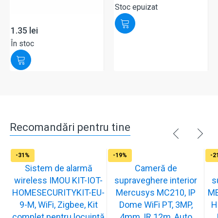
Stoc epuizat
1.35
lei
În stoc
Recomandări pentru tine
-31%
-19%
-2
Sistem de alarmă
Cameră de
wireless IMOU KIT-IOT-
supraveghere interior
s
HOMESECURITYKIT-EU-
Mercusys MC210, IP
ME
9-M, WiFi, Zigbee, Kit
Dome WiFi PT, 3MP,
H
complet pentru locuință
4mm, IR 12m, Auto