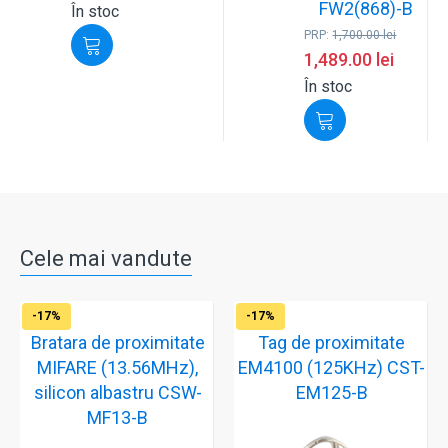
FW2(868)-B
În stoc
PRP:
1,700.00
lei
1,489.00
lei
În stoc
Cele mai vandute
-17%
-17%
Bratara de proximitate
Tag de proximitate
MIFARE (13.56MHz),
EM4100 (125KHz) CST-
silicon albastru CSW-
EM125-B
MF13-B