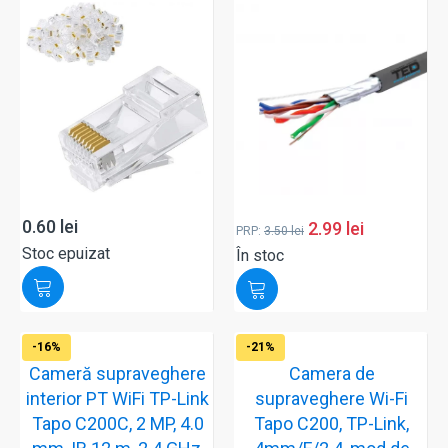
0.60
lei
2.99
lei
PRP:
3.50
lei
Stoc epuizat
În stoc
-16%
-21%
Cameră supraveghere
Camera de
interior PT WiFi TP-Link
supraveghere Wi-Fi
Tapo C200C, 2 MP, 4.0
Tapo C200, TP-Link,