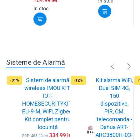
104.99
lei
În stoc
În stoc
Sisteme de Alarmă
Sistem de alarmă
Kit alarma WiFi,
-31%
-12%
-
wireless IMOU KIT-
Dual SIM 4G,
IOT-
150
HOMESECURITYKIT-
dispozitive,
EU-9-M, WiFi, Zigbee,
PIR, CM,
Kit complet pentru
telecomanda -
locuință
Dahua ART-
ARC3800H-03-
334.99
lei
PRP:
485.00
lei