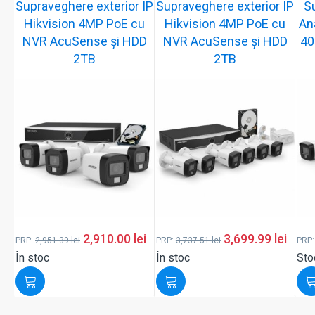
Supraveghere exterior IP
Supraveghere exterior IP
S
Hikvision 4MP PoE cu
Hikvision 4MP PoE cu
An
NVR AcuSense și HDD
NVR AcuSense și HDD
40
2TB
2TB
2,910.00
lei
3,699.99
lei
PRP:
2,951.39
lei
PRP:
3,737.51
lei
PRP
În stoc
În stoc
Sto