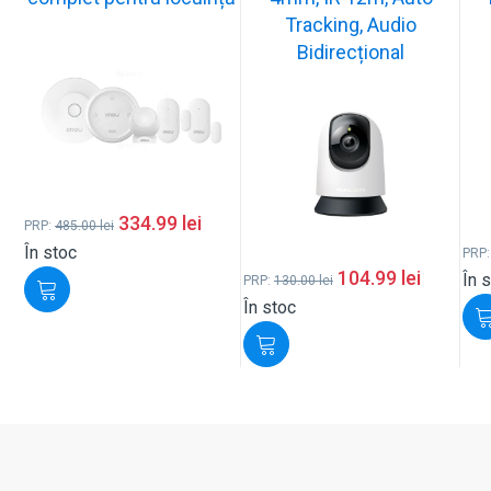
Tracking, Audio
Bidirecțional
334.99
lei
PRP:
485.00
lei
În stoc
PRP
104.99
lei
În 
PRP:
130.00
lei
În stoc