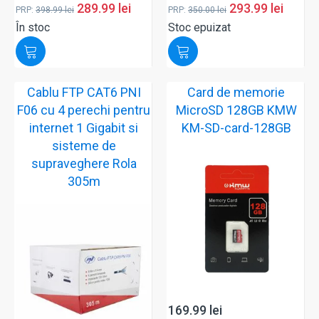
289.99
lei
293.99
lei
PRP:
398.99
lei
PRP:
350.00
lei
În stoc
Stoc epuizat
Cablu FTP CAT6 PNI
Card de memorie
F06 cu 4 perechi pentru
MicroSD 128GB KMW
internet 1 Gigabit si
KM-SD-card-128GB
sisteme de
supraveghere Rola
305m
169.99
lei