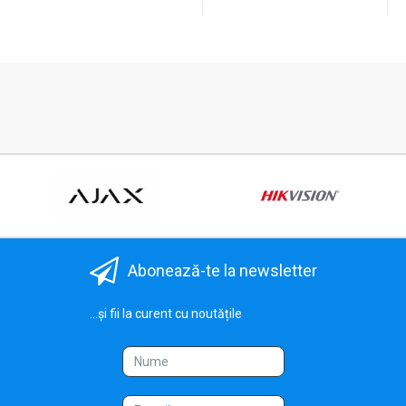
Abonează-te la newsletter
...și fii la curent cu noutățile