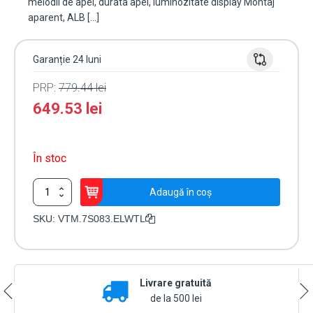
melodii de apel, durata apel, luminozitate display Montaj
aparent, ALB […]
Garanție 24 luni
PRP:
779.44
lei
649.53
lei
În stoc
Cantitate
Adaugă în coș
Terminal
video
SKU:
VTM.7S083.ELWTL
7'
-
SMART,
G3
Livrare gratuită
-
ELECTRA
de la 500 lei
VTM.7S083.ELWTL