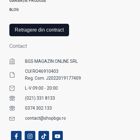
GARANȚIE PRODUSE
BLOG
Retragere din contract
Contact
BGS MAGAZIN ONLINE SRL
CUI RO46910403
Reg. Com. J2022019177409
L-V 09:00 - 20:00
(021) 331 8133
0374 302 133
contact@shopbgs.ro