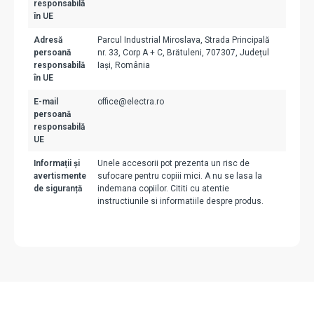
responsabilă
în UE
Adresă
Parcul Industrial Miroslava, Strada Principală
persoană
nr. 33, Corp A + C, Brătuleni, 707307, Județul
responsabilă
Iași, România
în UE
E-mail
office@electra.ro
persoană
responsabilă
UE
Informații și
Unele accesorii pot prezenta un risc de
avertismente
sufocare pentru copiii mici. A nu se lasa la
de siguranță
indemana copiilor. Cititi cu atentie
instructiunile si informatiile despre produs.