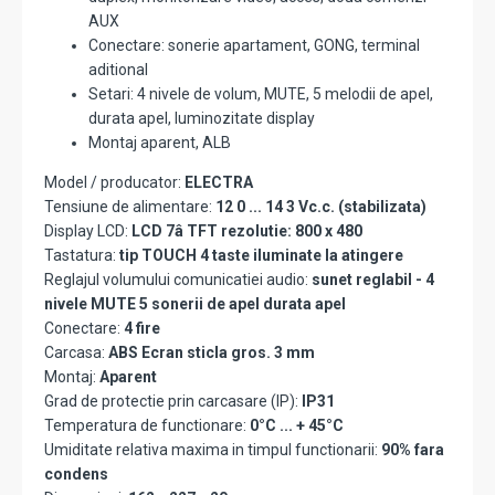
AUX
Conectare: sonerie apartament, GONG, terminal
aditional
Setari: 4 nivele de volum, MUTE, 5 melodii de apel,
durata apel, luminozitate display
Montaj aparent, ALB
Model / producator:
ELECTRA
Tensiune de alimentare:
12 0 ... 14 3 Vc.c. (stabilizata)
Display LCD:
LCD 7â TFT rezolutie: 800 x 480
Tastatura:
tip TOUCH 4 taste iluminate la atingere
Reglajul volumului comunicatiei audio:
sunet reglabil - 4
nivele MUTE 5 sonerii de apel durata apel
Conectare:
4 fire
Carcasa:
ABS Ecran sticla gros. 3 mm
Montaj:
Aparent
Grad de protectie prin carcasare (IP):
IP31
Temperatura de functionare:
0°C ... + 45°C
Umiditate relativa maxima in timpul functionarii:
90% fara
condens