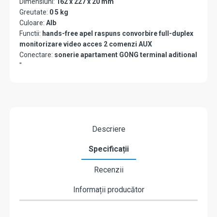
Dimensiuni:
162 x 227 x 20 mm
Greutate:
0 5 kg
Culoare:
Alb
Functii:
hands-free apel raspuns convorbire full-duplex
monitorizare video acces 2 comenzi AUX
Conectare:
sonerie apartament GONG terminal aditional
"
Descriere
Specificații
Recenzii
Informații producător