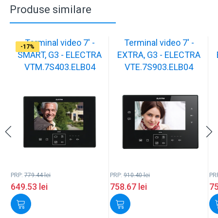
Produse similare
Terminal video 7' -
Terminal video 7' -
-17%
-17%
-17%
-16%
-17%
-17%
-17%
-17%
-17%
-17%
SMART, G3 - ELECTRA
EXTRA, G3 - ELECTRA
VTM.7S403.ELB04
VTE.7S903.ELB04
PRP:
779.44
lei
PRP:
910.40
lei
PR
649.53
lei
758.67
lei
7