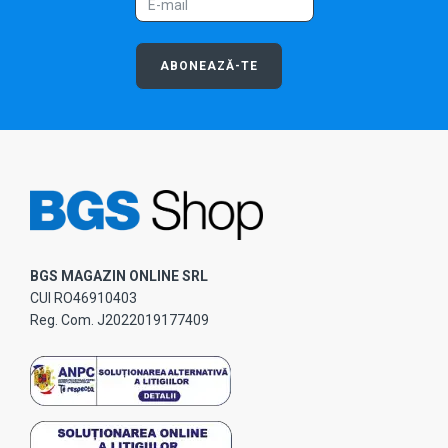
ABONEAZĂ-TE
BGS MAGAZIN ONLINE SRL
CUI RO46910403
Reg. Com. J2022019177409