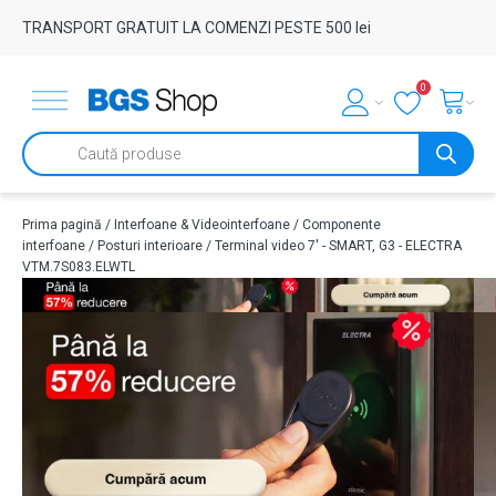
TRANSPORT GRATUIT LA COMENZI PESTE 500 lei
0
Products
search
Prima pagină
/
Interfoane & Videointerfoane
/
Componente
interfoane
/
Posturi interioare
/ Terminal video 7' - SMART, G3 - ELECTRA
VTM.7S083.ELWTL