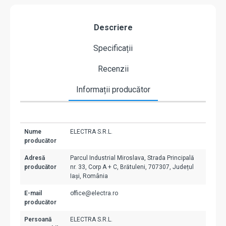
Descriere
Specificații
Recenzii
Informații producător
Nume
ELECTRA S.R.L.
producător
Adresă
Parcul Industrial Miroslava, Strada Principală
producător
nr. 33, Corp A + C, Brătuleni, 707307, Județul
Iași, România
E-mail
office@electra.ro
producător
Persoană
ELECTRA S.R.L.