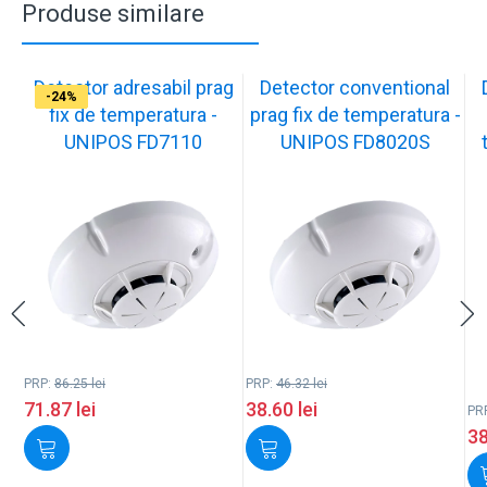
Produse similare
Detector adresabil prag
Detector conventional
-17%
-17%
-17%
-17%
-29%
-23%
-23%
-24%
fix de temperatura -
prag fix de temperatura -
UNIPOS FD7110
UNIPOS FD8020S
PRP:
86.25
lei
PRP:
46.32
lei
71.87
lei
38.60
lei
PR
3