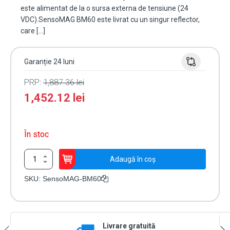
este alimentat de la o sursa externa de tensiune (24
VDC).SensoMAG BM60 este livrat cu un singur reflector,
care […]
Garanție 24 luni
PRP:
1,887.36
lei
1,452.12
lei
În stoc
Cantitate
Adaugă în coș
Detector
liniar
SKU:
SensoMAG-BM60
optic
de
fum
conventional
Livrare gratuită
cu