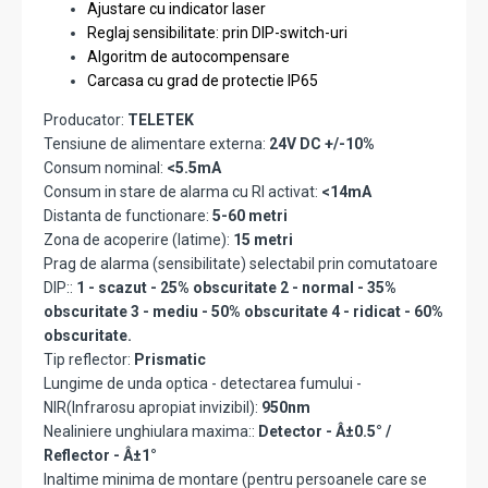
Ajustare cu indicator laser
Reglaj sensibilitate: prin DIP-switch-uri
Algoritm de autocompensare
Carcasa cu grad de protectie IP65
Producator:
TELETEK
Tensiune de alimentare externa:
24V DC +/-10%
Consum nominal:
<5.5mA
Consum in stare de alarma cu RI activat:
<14mA
Distanta de functionare:
5-60 metri
Zona de acoperire (latime):
15 metri
Prag de alarma (sensibilitate) selectabil prin comutatoare
DIP::
1 - scazut - 25% obscuritate 2 - normal - 35%
obscuritate 3 - mediu - 50% obscuritate 4 - ridicat - 60%
obscuritate.
Tip reflector:
Prismatic
Lungime de unda optica - detectarea fumului -
NIR(Infrarosu apropiat invizibil):
950nm
Nealiniere unghiulara maxima::
Detector - Â±0.5° /
Reflector - Â±1°
Inaltime minima de montare (pentru persoanele care se