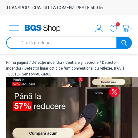
TRANSPORT GRATUIT LA COMENZI PESTE 500 lei
0
Products
search
Prima pagină
/
Detecție incendiu
/
Centrale și detecție
/
Detectori
incendiu
/ Detector liniar optic de fum conventional cu reflexie, IP65 â
TELETEK SensoMAG-BM60