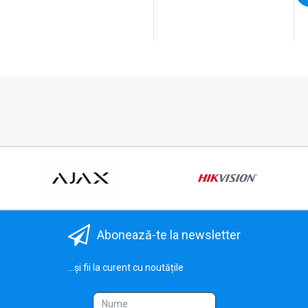
Abonează-te la newsletter
...și fii la curent cu noutățile