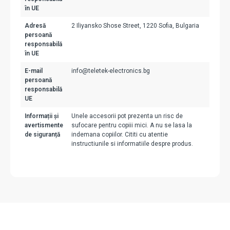
în UE
Adresă
2 Iliyansko Shose Street, 1220 Sofia, Bulgaria
persoană
responsabilă
în UE
E-mail
info@teletek-electronics.bg
persoană
responsabilă
UE
Informații și
Unele accesorii pot prezenta un risc de
avertismente
sufocare pentru copiii mici. A nu se lasa la
de siguranță
indemana copiilor. Cititi cu atentie
instructiunile si informatiile despre produs.