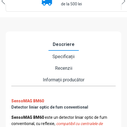
reflexie,
de la 500 lei
IP65
â
TELETEK
SensoMAG-
BM60
Descriere
Specificații
Recenzii
Informații producător
SensoMAG BM60
Detector liniar optic de fum conventional
SensoMAG BM60
este un detector liniar optic de fum
conventional, cu reflexie,
compatibil cu centralele de