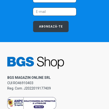
ABONEAZĂ-TE
BGS MAGAZIN ONLINE SRL
CUI RO46910403
Reg. Com. J2022019177409