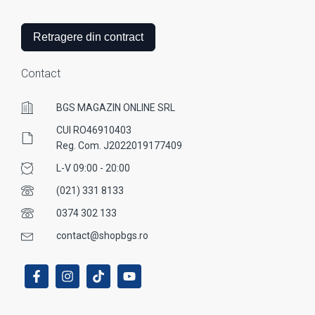
Retragere din contract
Contact
BGS MAGAZIN ONLINE SRL
CUI RO46910403
Reg. Com. J2022019177409
L-V 09:00 - 20:00
(021) 331 8133
0374 302 133
contact@shopbgs.ro