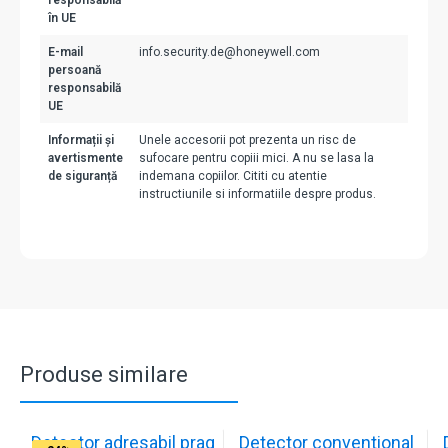
responsabilă
în UE
E-mail
info.security.de@honeywell.com
persoană
responsabilă
UE
Informații și
Unele accesorii pot prezenta un risc de
avertismente
sufocare pentru copiii mici. A nu se lasa la
de siguranță
indemana copiilor. Cititi cu atentie
instructiunile si informatiile despre produs.
Produse similare
Detector adresabil prag
Detector conventional