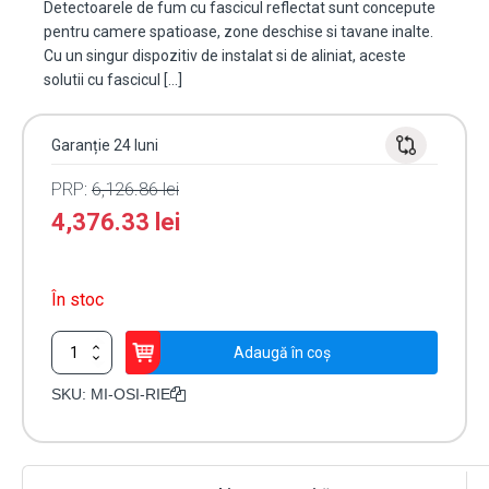
Detectoarele de fum cu fascicul reflectat sunt concepute
pentru camere spatioase, zone deschise si tavane inalte.
Cu un singur dispozitiv de instalat si de aliniat, aceste
solutii cu fascicul […]
Garanție 24 luni
PRP:
6,126.86
lei
4,376.33
lei
În stoc
Cantitate
Adaugă în coș
Detector
liniar
SKU:
MI-OSI-RIE
de
fum
cu
reflector,