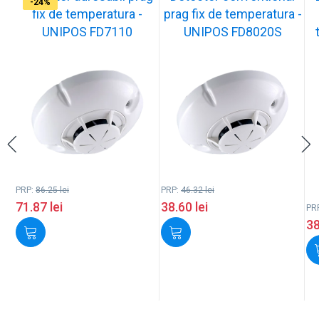
-17%
-17%
-17%
-17%
-23%
-23%
-23%
-24%
fix de temperatura -
prag fix de temperatura -
UNIPOS FD7110
UNIPOS FD8020S
PRP:
86.25
lei
PRP:
46.32
lei
71.87
lei
38.60
lei
PR
3