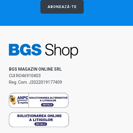
ABONEAZĂ-TE
BGS MAGAZIN ONLINE SRL
CUI RO46910403
Reg. Com. J2022019177409