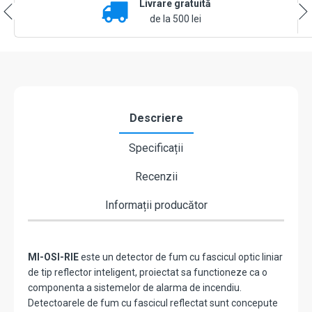
Livrare gratuită
detectie
5~100
de la 500 lei
metri,
adresabil
protocol
Advanced
-
Morley-
IAS
Descriere
MI-
OSI-
Specificații
RIE
Recenzii
Informații producător
MI-OSI-RIE
este un detector de fum cu fascicul optic liniar
de tip reflector inteligent, proiectat sa functioneze ca o
componenta a sistemelor de alarma de incendiu.
Detectoarele de fum cu fascicul reflectat sunt concepute