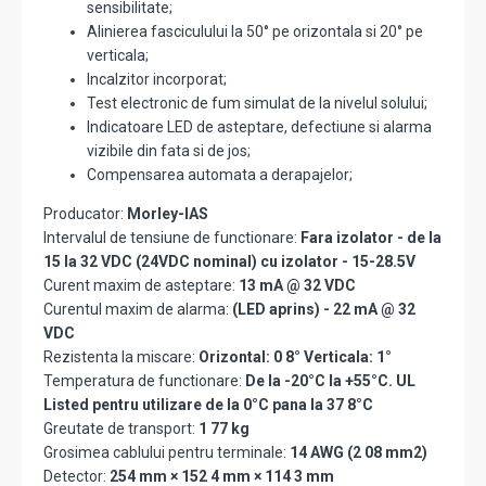
sensibilitate;
Alinierea fasciculului la 50° pe orizontala si 20° pe
verticala;
Incalzitor incorporat;
Test electronic de fum simulat de la nivelul solului;
Indicatoare LED de asteptare, defectiune si alarma
vizibile din fata si de jos;
Compensarea automata a derapajelor;
Producator:
Morley-IAS
Intervalul de tensiune de functionare:
Fara izolator - de la
15 la 32 VDC (24VDC nominal) cu izolator - 15-28.5V
Curent maxim de asteptare:
13 mA @ 32 VDC
Curentul maxim de alarma:
(LED aprins) - 22 mA @ 32
VDC
Rezistenta la miscare:
Orizontal: 0 8° Verticala: 1°
Temperatura de functionare:
De la -20°C la +55°C. UL
Listed pentru utilizare de la 0°C pana la 37 8°C
Greutate de transport:
1 77 kg
Grosimea cablului pentru terminale:
14 AWG (2 08 mm2)
Detector:
254 mm × 152 4 mm × 114 3 mm