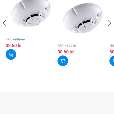
PRP:
46.32
lei
38.60
lei
PRP:
46.32
lei
PR
38.60
lei
5