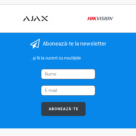
Abonează-te la newsletter
...și fii la curent cu noutățile
ABONEAZĂ-TE