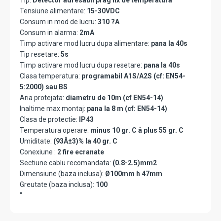
Tip:
Detector adresabil prag fix de temperatura
Tensiune alimentare:
15-30VDC
Consum in mod de lucru:
310 ?A
Consum in alarma:
2mA
Timp activare mod lucru dupa alimentare:
pana la 40s
Tip resetare:
5s
Timp activare mod lucru dupa resetare:
pana la 40s
Clasa temperatura:
programabil A1S/A2S (cf: EN54-
5:2000) sau BS
Aria protejata:
diametru de 10m (cf EN54-14)
Inaltime max montaj:
pana la 8 m (cf: EN54-14)
Clasa de protectie:
IP43
Temperatura operare:
minus 10 gr. C â plus 55 gr. C
Umiditate:
(93Â±3)% la 40 gr. C
Conexiune :
2 fire ecranate
Sectiune cablu recomandata:
(0.8-2.5)mm2
Dimensiune (baza inclusa):
Ø100mm h 47mm
Greutate (baza inclusa):
100
"