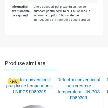
Informații și
Unele accesorii pot prezenta un risc de
avertismente
sufocare pentru copiii mici. A nu se lasa la
de siguranță
indemana copiilor. Cititi cu atentie
instructiunile si informatiile despre produs.
Produse similare
Detector conventional
Detector conventional
-17%
-17%
-17%
-29%
-23%
-23%
-23%
-24%
prag fix de temperatura -
rata crestere
UNIPOS FD8020S
temperatura - UNIPOS
FD8020R