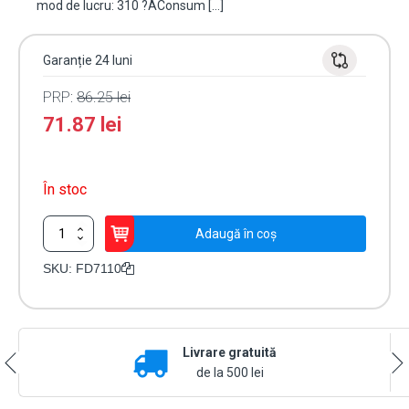
mod de lucru: 310 ?AConsum […]
Garanție 24 luni
PRP:
86.25
lei
71.87
lei
În stoc
Cantitate
Adaugă în coș
Detector
adresabil
SKU:
FD7110
prag
fix
de
temperatura
Livrare gratuită
-
UNIPOS
de la 500 lei
FD7110