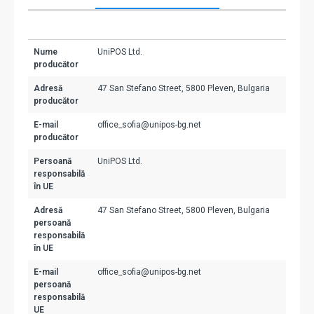
Nume
UniPOS Ltd.
producător
Adresă
47 San Stefano Street, 5800 Pleven, Bulgaria
producător
E-mail
office_sofia@unipos-bg.net
producător
Persoană
UniPOS Ltd.
responsabilă
în UE
Adresă
47 San Stefano Street, 5800 Pleven, Bulgaria
persoană
responsabilă
în UE
E-mail
office_sofia@unipos-bg.net
persoană
responsabilă
UE