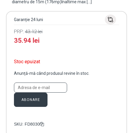
diametru de 15m (176mp)Inaltime max […]
Garanție 24 luni
PRP:
43.12
lei
35.94
lei
Stoc epuizat
Anunță-mă când produsul revine în stoc.
ABONARE
SKU:
FD8030