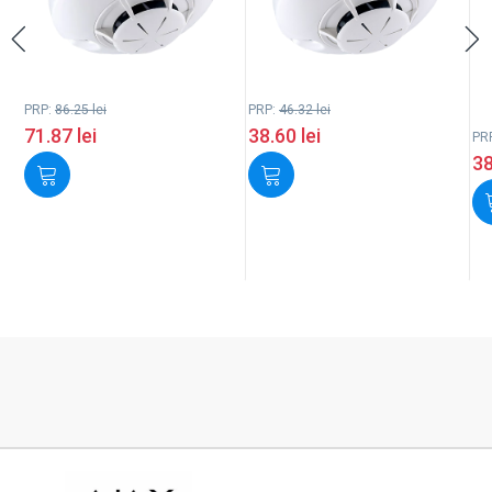
PRP:
86.25
lei
PRP:
46.32
lei
71.87
lei
38.60
lei
PR
3