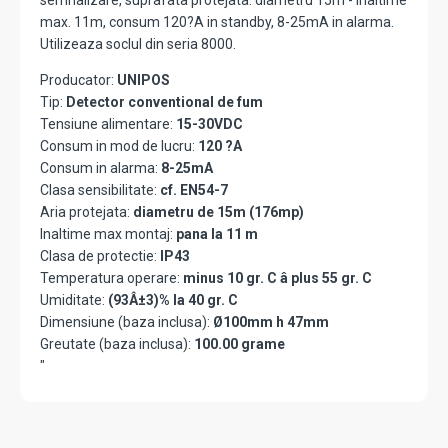
semnalizare, suprafata protejata: diametru 15m - inaltime
max. 11m, consum 120?A in standby, 8-25mA in alarma.
Utilizeaza soclul din seria 8000.
Producator:
UNIPOS
Tip:
Detector conventional de fum
Tensiune alimentare:
15-30VDC
Consum in mod de lucru:
120 ?A
Consum in alarma:
8-25mA
Clasa sensibilitate:
cf. EN54-7
Aria protejata:
diametru de 15m (176mp)
Inaltime max montaj:
pana la 11 m
Clasa de protectie:
IP43
Temperatura operare:
minus 10 gr. C â plus 55 gr. C
Umiditate:
(93Â±3)% la 40 gr. C
Dimensiune (baza inclusa):
Ø100mm h 47mm
Greutate (baza inclusa):
100.00 grame
"