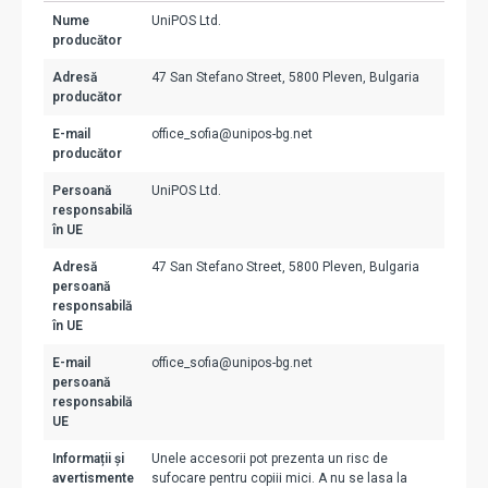
Nume
UniPOS Ltd.
producător
Adresă
47 San Stefano Street, 5800 Pleven, Bulgaria
producător
E-mail
office_sofia@unipos-bg.net
producător
Persoană
UniPOS Ltd.
responsabilă
în UE
Adresă
47 San Stefano Street, 5800 Pleven, Bulgaria
persoană
responsabilă
în UE
E-mail
office_sofia@unipos-bg.net
persoană
responsabilă
UE
Informații și
Unele accesorii pot prezenta un risc de
avertismente
sufocare pentru copiii mici. A nu se lasa la