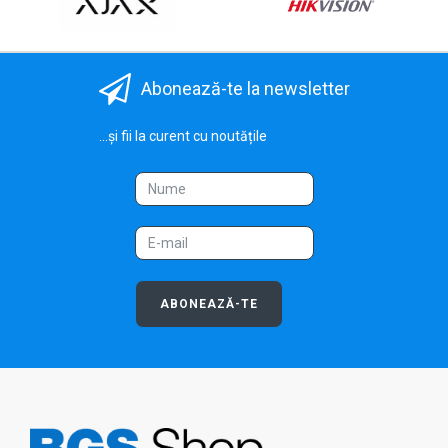
Abonează-te la newsletter
...și fii la curent cu noutățile
ABONEAZĂ-TE