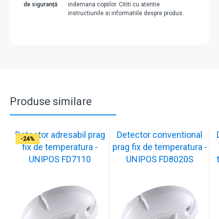
de siguranță
indemana copiilor. Cititi cu atentie
instructiunile si informatiile despre produs.
Produse similare
Detector adresabil prag
Detector conventional
-17%
-17%
-17%
-17%
-29%
-23%
-23%
-23%
-24%
fix de temperatura -
prag fix de temperatura -
UNIPOS FD7110
UNIPOS FD8020S