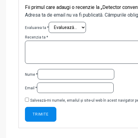
Fii primul care adaugi o recenzie la „Detector conve
Adresa ta de email nu va fi publicată.
Câmpurile oblig
Evaluarea ta
*
Recenzia ta
*
Nume
*
Email
*
Salvează-mi numele, emailul și site-ul web în acest navigator 