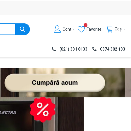
0
Coș
Cont
Favorite
(021) 331 8133
0374 302 133