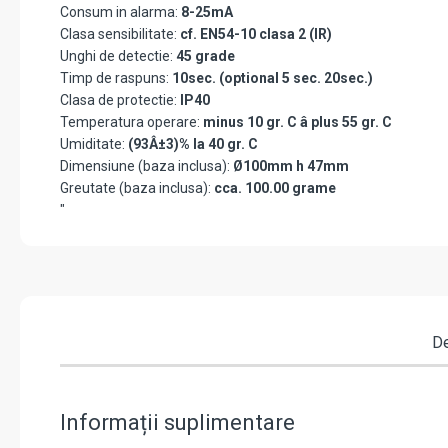
Consum in alarma:
8-25mA
Clasa sensibilitate:
cf. EN54-10 clasa 2 (IR)
Unghi de detectie:
45 grade
Timp de raspuns:
10sec. (optional 5 sec. 20sec.)
Clasa de protectie:
IP40
Temperatura operare:
minus 10 gr. C â plus 55 gr. C
Umiditate:
(93Â±3)% la 40 gr. C
Dimensiune (baza inclusa):
Ø100mm h 47mm
Greutate (baza inclusa):
cca. 100.00 grame
"
De
Informații suplimentare