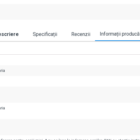
Informații producă
scriere
Specificații
Recenzii
ria
ria