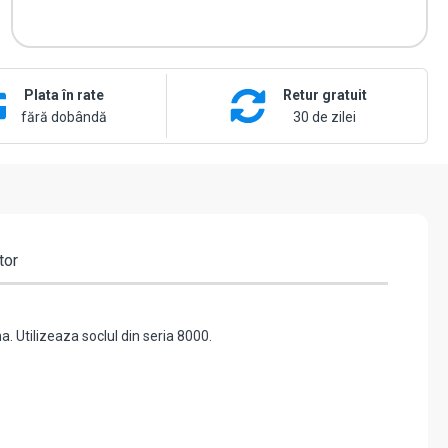
Plata în rate
Retur gratuit
fără dobândă
30 de zilei
tor
 Utilizeaza soclul din seria 8000.