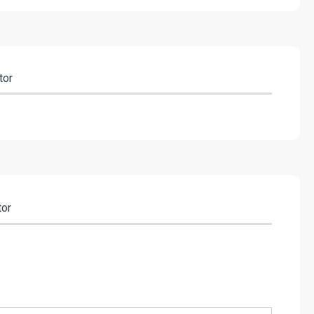
tor
tor