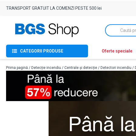
TRANSPORT GRATUIT LA COMENZI PESTE 500 lei
Products
search
CATEGORII PRODUSE
Oferte speciale
Prima pagină
/
Detecție incendiu
/
Centrale și detecție
/
Detectori incendiu
/ 