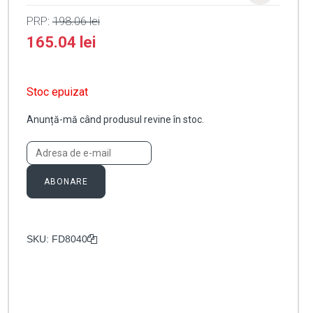
PRP:
198.06
lei
165.04
lei
Stoc epuizat
Anunță-mă când produsul revine în stoc.
ABONARE
SKU:
FD8040