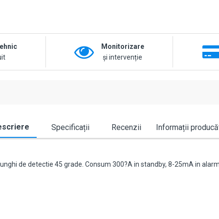
tehnic
Monitorizare
it
și intervenție
scriere
Specificații
Recenzii
Informații producă
, unghi de detectie 45 grade. Consum 300?A in standby, 8-25mA in alarma.