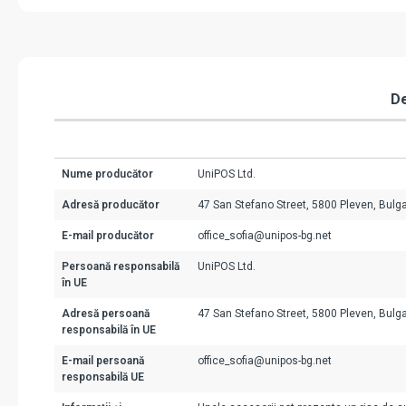
De
Nume producător
UniPOS Ltd.
Adresă producător
47 San Stefano Street, 5800 Pleven, Bulga
E-mail producător
office_sofia@unipos-bg.net
Persoană responsabilă
UniPOS Ltd.
în UE
Adresă persoană
47 San Stefano Street, 5800 Pleven, Bulga
responsabilă în UE
E-mail persoană
office_sofia@unipos-bg.net
responsabilă UE