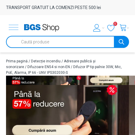
TRANSPORT GRATUIT LA COMENZI PESTE 500 lei
0
Products
search
Prima pagină
/
Detecție incendiu
/
Adresare publică și
sonorizare
/
Difuzoare EN54 si non-EN
/ Difuzor IP tip palnie 30W, Mic,
PoE, Alarma, IP 66 - UNV IPS302030-S