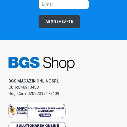
ABONEAZĂ-TE
BGS MAGAZIN ONLINE SRL
CUI RO46910403
Reg. Com. J2022019177409