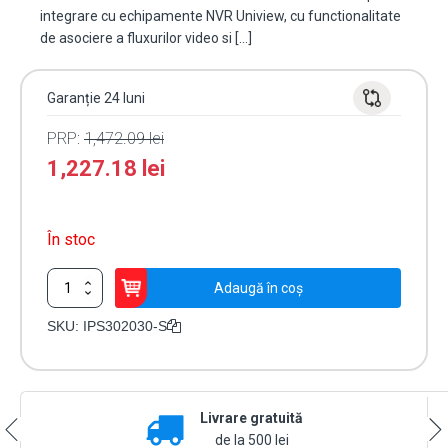
integrare cu echipamente NVR Uniview, cu functionalitate
de asociere a fluxurilor video si […]
Garanție 24 luni
PRP:
1,472.09
lei
1,227.18
lei
În stoc
Cantitate
Adaugă în coș
Difuzor
IP
SKU:
IPS302030-S
tip
palnie
30W,
Mic,
Livrare gratuită
PoE,
Alarma,
de la 500 lei