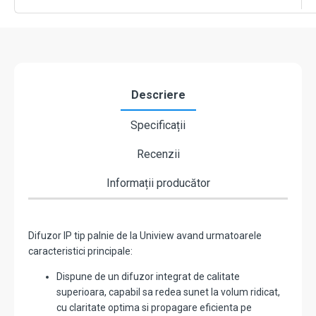
IP
66
-
UNV
IPS302030-
S
Descriere
Specificații
Recenzii
Informații producător
Difuzor IP tip palnie de la Uniview avand urmatoarele
caracteristici principale:
Dispune de un difuzor integrat de calitate
superioara, capabil sa redea sunet la volum ridicat,
cu claritate optima si propagare eficienta pe