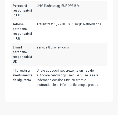
Persoană
UNV Technology EUROPE B.V.
responsabilă
în UE
Adresă
Treubstraat 1, 2288 EG Rijswijk, Netherlands
persoană
responsabilă
în UE
E-mail
service@uniview.com
persoană
responsabilă
UE
Informații și
Unele accesorii pot prezenta un risc de
avertismente
sufocare pentru copiii mici. A nu se lasa la
de siguranță
indemana copiilor. Cititi cu atentie
instructiunile si informatiile despre produs.