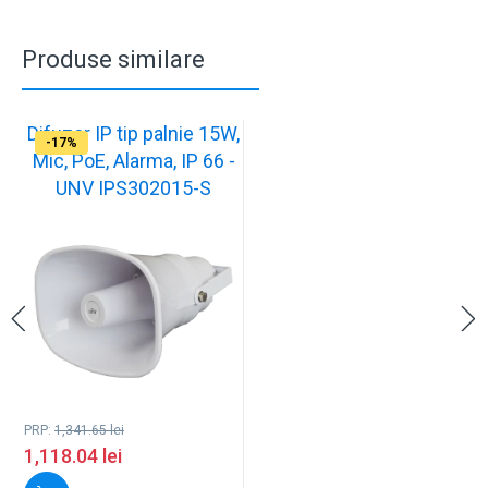
Produse similare
Difuzor IP tip palnie 15W,
-17%
Mic, PoE, Alarma, IP 66 -
UNV IPS302015-S
PRP:
1,341.65
lei
1,118.04
lei