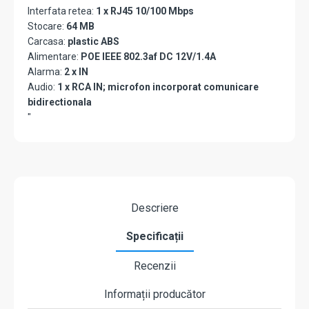
Interfata retea:
1 x RJ45 10/100 Mbps
Stocare:
64 MB
Carcasa:
plastic ABS
Alimentare:
POE IEEE 802.3af DC 12V/1.4A
Alarma:
2 x IN
Audio:
1 x RCA IN; microfon incorporat comunicare
bidirectionala
"
Descriere
Specificații
Recenzii
Informații producător