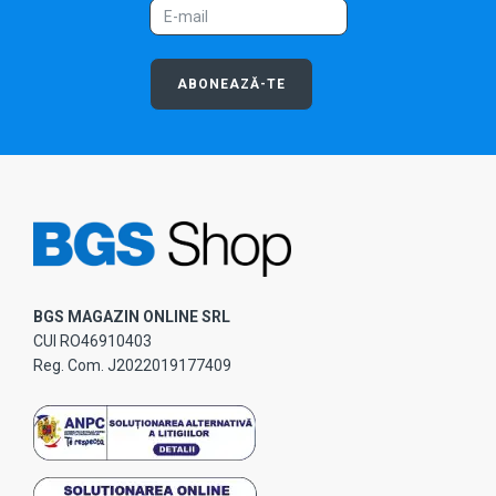
ABONEAZĂ-TE
BGS MAGAZIN ONLINE SRL
CUI RO46910403
Reg. Com. J2022019177409