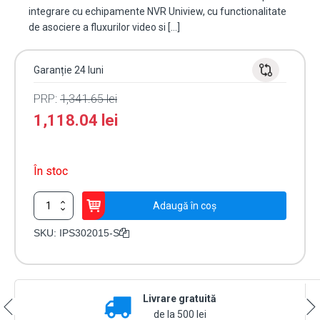
integrare cu echipamente NVR Uniview, cu functionalitate
de asociere a fluxurilor video si […]
Garanție 24 luni
PRP:
1,341.65
lei
1,118.04
lei
În stoc
Cantitate
Adaugă în coș
Difuzor
IP
SKU:
IPS302015-S
tip
palnie
15W,
Mic,
Livrare gratuită
PoE,
Alarma,
de la 500 lei