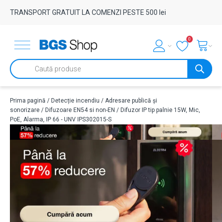
TRANSPORT GRATUIT LA COMENZI PESTE 500 lei
0
Products
search
Prima pagină
/
Detecție incendiu
/
Adresare publică și
sonorizare
/
Difuzoare EN54 si non-EN
/ Difuzor IP tip palnie 15W, Mic,
PoE, Alarma, IP 66 - UNV IPS302015-S