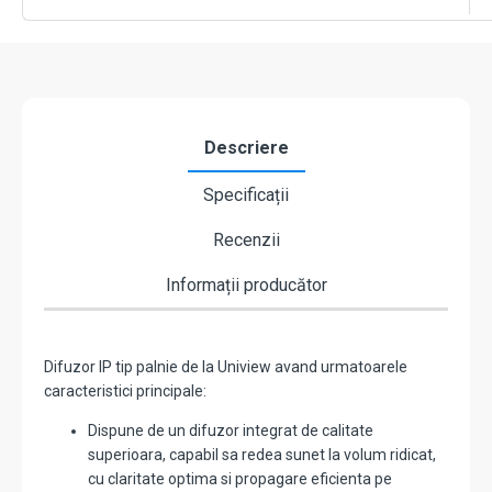
IP
66
-
UNV
IPS302015-
S
Descriere
Specificații
Recenzii
Informații producător
Difuzor IP tip palnie de la Uniview avand urmatoarele
caracteristici principale:
Dispune de un difuzor integrat de calitate
superioara, capabil sa redea sunet la volum ridicat,
cu claritate optima si propagare eficienta pe