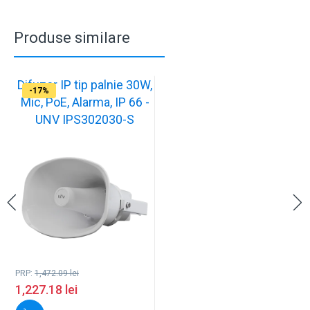
Produse similare
Difuzor IP tip palnie 30W,
-17%
Mic, PoE, Alarma, IP 66 -
UNV IPS302030-S
PRP:
1,472.09
lei
1,227.18
lei