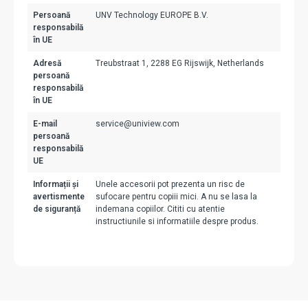
Persoană
UNV Technology EUROPE B.V.
responsabilă
în UE
Adresă
Treubstraat 1, 2288 EG Rijswijk, Netherlands
persoană
responsabilă
în UE
E-mail
service@uniview.com
persoană
responsabilă
UE
Informații și
Unele accesorii pot prezenta un risc de
avertismente
sufocare pentru copiii mici. A nu se lasa la
de siguranță
indemana copiilor. Cititi cu atentie
instructiunile si informatiile despre produs.