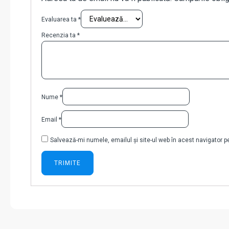
Evaluarea ta
*
Recenzia ta
*
Nume
*
Email
*
Salvează-mi numele, emailul și site-ul web în acest navigator 