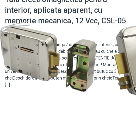
interior, aplicata aparent, cu
memorie mecanica, 12 Vcc, CSL-05
Yala metalica cu montaj stanga / dreapta, pentru interior, ce ofera
o siguranta sporita. Poate fi deblocata electric sau cu cheie din
exterior / buton din interior (blocabil cu cheie). ATENTIE! Aceasta
yala nu este proiectata pentru utilizarea in exterior! Montare:
universala stanga / dreaptaDeschidere exterior: butuc cu 3
cheiDeschidere interior: buton manual blocabil prin cheieTensiune:
[…]