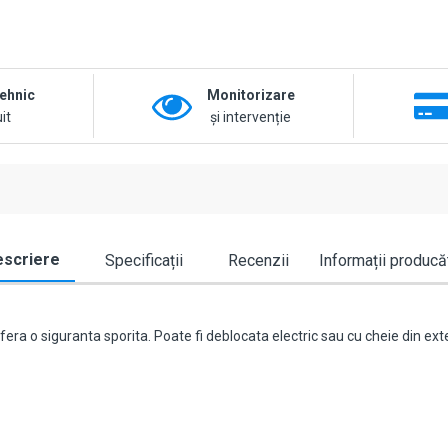
tehnic
Monitorizare
it
și intervenție
scriere
Specificații
Recenzii
Informații producă
era o siguranta sporita. Poate fi deblocata electric sau cu cheie din exter