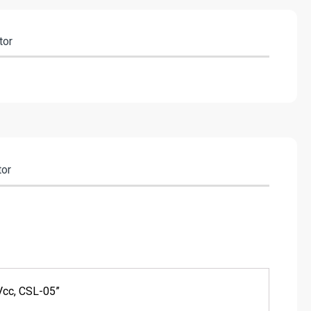
tor
tor
 Vcc, CSL-05”