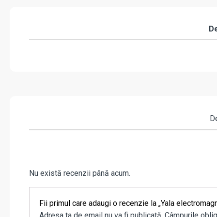
De
De
Nu există recenzii până acum.
Fii primul care adaugi o recenzie la „Yala electromag
Adresa ta de email nu va fi publicată.
Câmpurile oblig