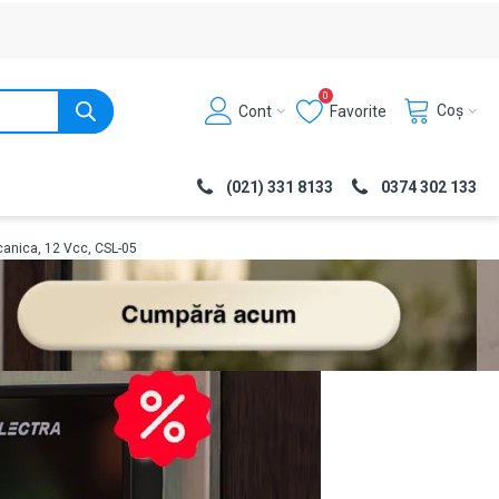
0
Coș
Cont
Favorite
(021) 331 8133
0374 302 133
canica, 12 Vcc, CSL-05