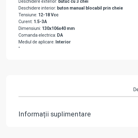
Deschidere exterior:
butuc cu 3 chei
Deschidere interior:
buton manual blocabil prin cheie
Tensiune:
12-18 Vcc
Curent:
1.5-3A
Dimensiuni:
130x106x40 mm
Comanda electrica:
DA
Mediul de aplicare:
Interior
"
De
Informații suplimentare