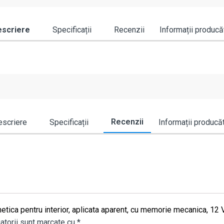
scriere
Specificații
Recenzii
Informații producă
Recenzii
scriere
Specificații
Informații producă
netica pentru interior, aplicata aparent, cu memorie mecanica, 12
atorii sunt marcate cu
*