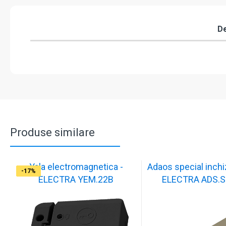
De
Produse similare
Yala electromagnetica -
Adaos special inchiz
-17%
-17%
-17%
-17%
-17%
-17%
-17%
-17%
-17%
-17%
ELECTRA YEM.22B
ELECTRA ADS.S