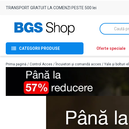
TRANSPORT GRATUIT LA COMENZI PESTE 500 lei
Products
search
CATEGORII PRODUSE
Oferte speciale
Prima pagină
/
Control Acces
/
Încuietori și comandă acces
/
Yale și bolturi e