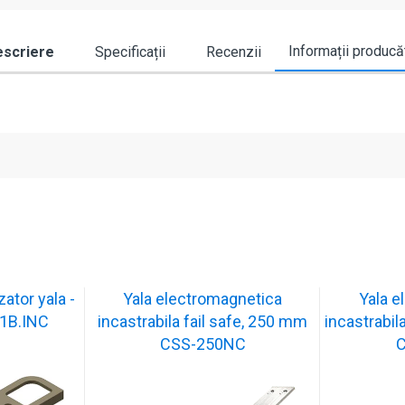
Informații producă
scriere
Specificații
Recenzii
ator yala -
Yala electromagnetica
Yala e
1B.INC
incastrabila fail safe, 250 mm
incastrabil
CSS-250NC