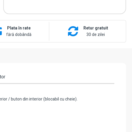
Plata în rate
Retur gratuit
fără dobândă
30 de zilei
tor
ior / buton din interior (blocabil cu cheie).