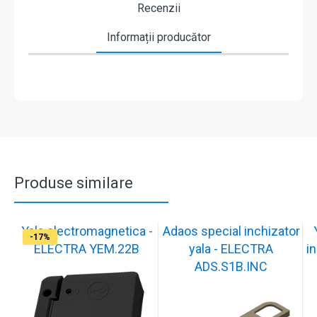
Recenzii
Informații producător
Produse similare
Yala electromagnetica -
Adaos special inchizator
-17%
-17%
-17%
-17%
-17%
-17%
-17%
-17%
-17%
-17%
ELECTRA YEM.22B
yala - ELECTRA
in
ADS.S1B.INC