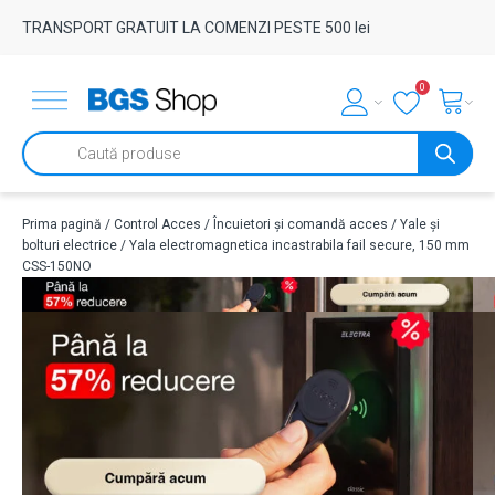
TRANSPORT GRATUIT LA COMENZI PESTE 500 lei
0
Products
search
Prima pagină
/
Control Acces
/
Încuietori și comandă acces
/
Yale și
bolturi electrice
/ Yala electromagnetica incastrabila fail secure, 150 mm
CSS-150NO