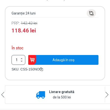
Garanție 24 luni
PRP:
142.42
lei
118.46
lei
În stoc
Cantitate
Adaugă în coș
Yala
electromagnetica
SKU:
CSS-150NO
incastrabila
fail
secure,
150
Livrare gratuită
mm
CSS-
de la 500 lei
150NO