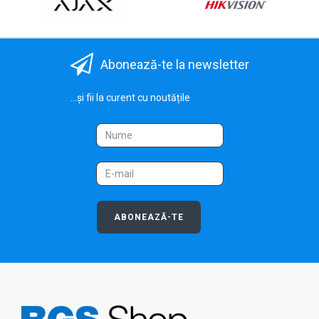
Abonează-te la newsletter
...și fii la curent cu noutățile
ABONEAZĂ-TE