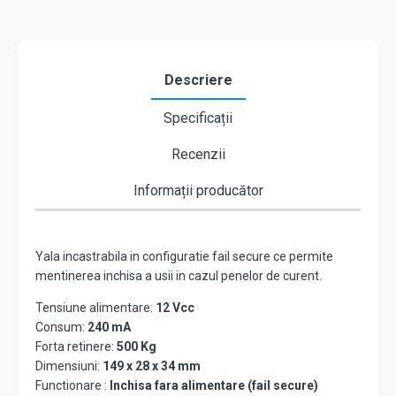
Descriere
Specificații
Recenzii
Informații producător
Yala incastrabila in configuratie fail secure ce permite
mentinerea inchisa a usii in cazul penelor de curent.
Tensiune alimentare:
12 Vcc
Consum:
240 mA
Forta retinere:
500 Kg
Dimensiuni:
149 x 28 x 34 mm
Functionare :
Inchisa fara alimentare (fail secure)