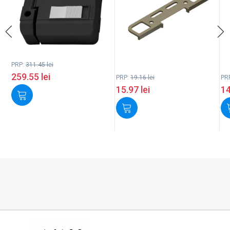
PRP:
311.45
lei
259.55
lei
PRP:
19.16
lei
PR
15.97
lei
1