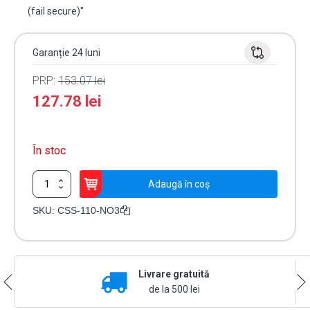
(fail secure)"
Garanție 24 luni
PRP:
153.07
lei
127.78
lei
În stoc
Cantitate
Adaugă în coș
Yala
electromagnetica
SKU:
CSS-110-NO3
incastrabila
fail
secure
CSS-
Livrare gratuită
110-
NO3
de la 500 lei