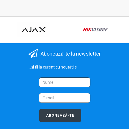
Abonează-te la newsletter
...și fii la curent cu noutățile
ABONEAZĂ-TE