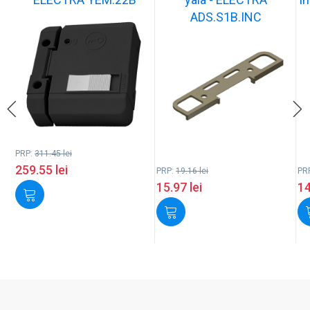
ADS.S1B.INC
PRP:
311.45
lei
259.55
lei
PRP:
19.16
lei
PR
15.97
lei
1