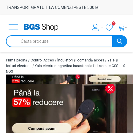
TRANSPORT GRATUIT LA COMENZI PESTE 500 lei
0
Products
search
Prima pagină
/
Control Acces
/
Încuietori și comandă acces
/
Yale și
bolturi electrice
/ Yala electromagnetica incastrabila fail secure CSS-110-
NO3