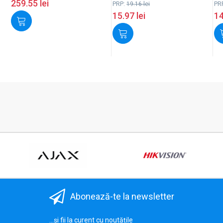
259.55
lei
PRP:
19.16
lei
PR
15.97
lei
1
Abonează-te la newsletter
...și fii la curent cu noutățile