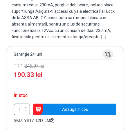
consum redus, 230mA, parghie deblocare, include placa
suport lunga Asigura-ti accesul cu yala electrica Fail Lock
de la ASSA ABLOY, conceputa sa ramana blocata in
absenta alimentarii, pentru un plus de securitate.
Functioneaza la 12Vcc, cu un consum de doar 230 mA,
fiind ideala pentru usi cu montaj stanga/dreapta. […]
Garanție 24 luni
PRP:
245.97
lei
190.33
lei
În stoc
Cantitate
Adaugă în coș
Yala
electromagnetica
SKU:
YB17-12D-LM
fail