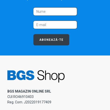
ABONEAZĂ-TE
BGS MAGAZIN ONLINE SRL
CUI RO46910403
Reg. Com. J2022019177409