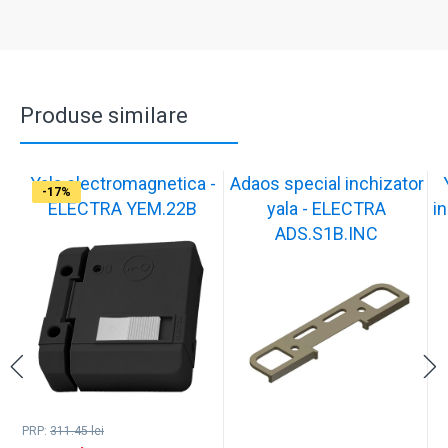
Produse similare
Yala electromagnetica -
Adaos special inchizator
-17%
-17%
-17%
-17%
-17%
-17%
-17%
-17%
-17%
-17%
ELECTRA YEM.22B
yala - ELECTRA
in
ADS.S1B.INC
PRP:
311.45
lei