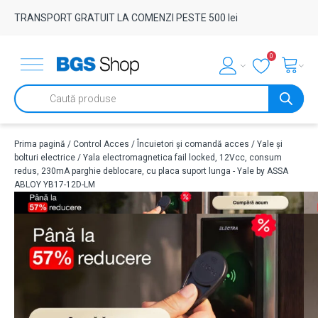
TRANSPORT GRATUIT LA COMENZI PESTE 500 lei
0
Products
search
Prima pagină
/
Control Acces
/
Încuietori și comandă acces
/
Yale și
bolturi electrice
/ Yala electromagnetica fail locked, 12Vcc, consum
redus, 230mA parghie deblocare, cu placa suport lunga - Yale by ASSA
ABLOY YB17-12D-LM