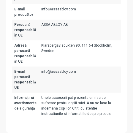
E-mail
info@assaabloy.com
producător
Persoană
ASSA ABLOY AB
responsabilă
în UE
Adresă
Klarabergsviadukten 90, 111 64 Stockholm,
persoană
Sweden
responsabilă
în UE
E-mail
info@assaabloy.com
persoană
responsabilă
UE
Informații și
Unele accesorii pot prezenta un risc de
avertismente
sufocare pentru copiii mici. A nu se lasa la
de siguranță
indemana copiilor. Cititi cu atentie
instructiunile si informatiile despre produs.