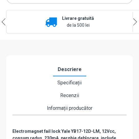
locked,
12Vcc,
consum
Livrare gratuită
redus,
230mA
de la 500 lei
parghie
deblocare,
cu
placa
suport
lunga
-
Descriere
Yale
by
Specificații
ASSA
ABLOY
Recenzii
YB17-
12D-
LM
Informații producător
Electromagnet fail lock Yale YB17-12D-LM, 12Vcc,
consum redus, 230mA, parghie deblocare, include