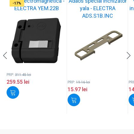
Yala electromagnetica -
Adaos special inchizator
-17%
-17%
-17%
-17%
-17%
-17%
-17%
-17%
-17%
-17%
ELECTRA YEM.22B
yala - ELECTRA
in
ADS.S1B.INC
PRP:
311.45
lei
259.55
lei
PRP:
19.16
lei
PR
15.97
lei
1