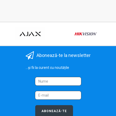
Abonează-te la newsletter
...și fii la curent cu noutățile
ABONEAZĂ-TE