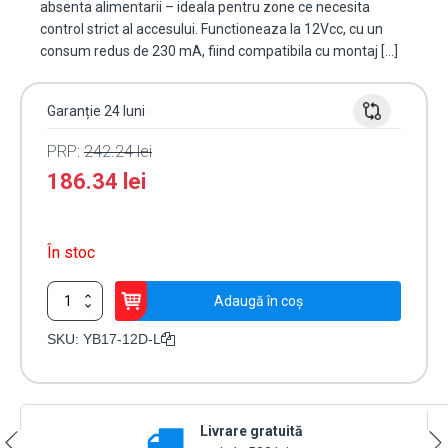
absenta alimentarii – ideala pentru zone ce necesita
control strict al accesului. Functioneaza la 12Vcc, cu un
consum redus de 230 mA, fiind compatibila cu montaj […]
Garanție 24 luni
PRP:
242.24
lei
186.34
lei
În stoc
Cantitate
Adaugă în coș
Yala
electromagnetica
SKU:
YB17-12D-L
fail
locked,
12V,
230mA
Livrare gratuită
cu