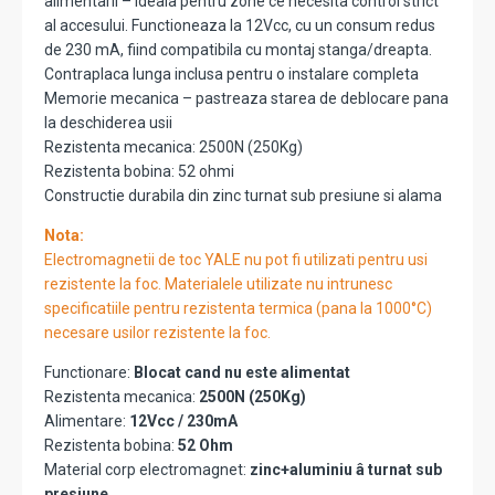
alimentarii – ideala pentru zone ce necesita control strict
al accesului. Functioneaza la 12Vcc, cu un consum redus
de 230 mA, fiind compatibila cu montaj stanga/dreapta.
Contraplaca lunga inclusa pentru o instalare completa
Memorie mecanica – pastreaza starea de deblocare pana
la deschiderea usii
Rezistenta mecanica: 2500N (250Kg)
Rezistenta bobina: 52 ohmi
Constructie durabila din zinc turnat sub presiune si alama
Nota:
Electromagnetii de toc YALE nu pot fi utilizati pentru usi
rezistente la foc. Materialele utilizate nu intrunesc
specificatiile pentru rezistenta termica (pana la 1000°C)
necesare usilor rezistente la foc.
Functionare:
Blocat cand nu este alimentat
Rezistenta mecanica:
2500N (250Kg)
Alimentare:
12Vcc / 230mA
Rezistenta bobina:
52 Ohm
Material corp electromagnet:
zinc+aluminiu â turnat sub
presiune