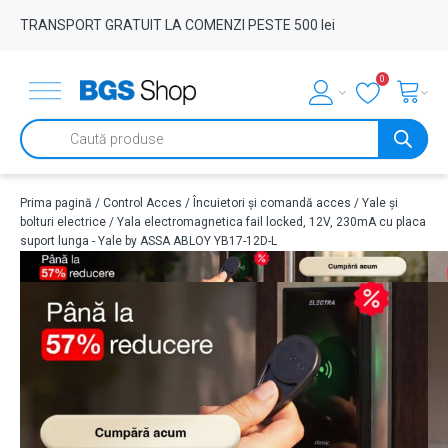
TRANSPORT GRATUIT LA COMENZI PESTE 500 lei
0
Products
search
Prima pagină
/
Control Acces
/
Încuietori și comandă acces
/
Yale și
bolturi electrice
/ Yala electromagnetica fail locked, 12V, 230mA cu placa
suport lunga - Yale by ASSA ABLOY YB17-12D-L