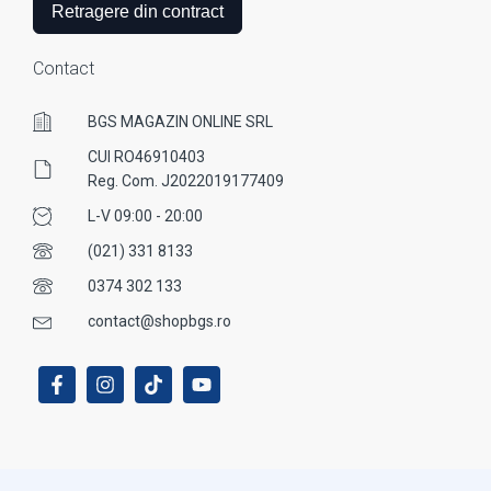
Retragere din contract
Contact
BGS MAGAZIN ONLINE SRL
CUI RO46910403
Reg. Com. J2022019177409
L-V 09:00 - 20:00
(021) 331 8133
0374 302 133
contact@shopbgs.ro