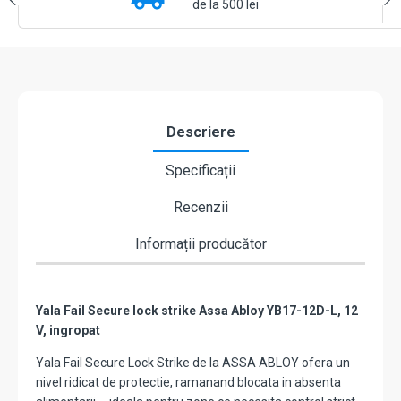
placa
de la 500 lei
suport
lunga
-
Yale
by
ASSA
ABLOY
Descriere
YB17-
12D-
Specificații
L
Recenzii
Informații producător
Yala Fail Secure lock strike Assa Abloy YB17-12D-L, 12
V, ingropat
Yala Fail Secure Lock Strike de la ASSA ABLOY ofera un
nivel ridicat de protectie, ramanand blocata in absenta