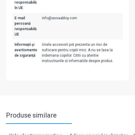
responsabilă
în UE
E-mail
info@assaabloy.com
persoană
responsabilă
UE
Informații și
Unele accesorii pot prezenta un risc de
avertismente
sufocare pentru copiii mici. A nu se lasa la
de siguranță
indemana copiilor. Cititi cu atentie
instructiunile si informatiile despre produs.
Produse similare