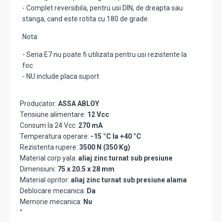
- Complet reversibila, pentru usi DIN, de dreapta sau
stanga, cand este rotita cu 180 de grade.
Nota:
- Seria E7 nu poate fi utilizata pentru usi rezistente la
foc.
- NU include placa suport
Producator:
ASSA ABLOY
Tensiune alimentare:
12 Vcc
Consum la 24 Vcc:
270 mA
Temperatura operare:
-15 °C la +40 °C
Rezistenta rupere:
3500 N (350 Kg)
Material corp yala:
aliaj zinc turnat sub presiune
Dimensiuni:
75 x 20.5 x 28 mm
Material opritor:
aliaj zinc turnat sub presiune alama
Deblocare mecanica:
Da
Memorie mecanica:
Nu
"