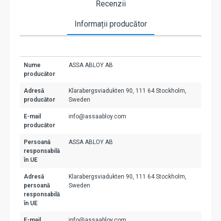
Recenzii
Informații producător
Nume
ASSA ABLOY AB
producător
Adresă
Klarabergsviadukten 90, 111 64 Stockholm,
producător
Sweden
E-mail
info@assaabloy.com
producător
Persoană
ASSA ABLOY AB
responsabilă
în UE
Adresă
Klarabergsviadukten 90, 111 64 Stockholm,
persoană
Sweden
responsabilă
în UE
E-mail
info@assaabloy.com