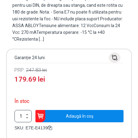
pentru usi DIN, de dreapta sau stanga, cand este rotita cu
180 de grade. Nota: - Seria E7 nu poate fi utilizata pentru
usi rezistente la foc.- NU include placa suport Producator:
ASSA ABLOYTensiune alimentare: 12 VccConsum la 24
Vcc: 270 mATemperatura operare: -15 °C la +40
°CRezistenta […]
Garanție 24 luni
PRP:
247.83
lei
179.69
lei
În stoc
Cantitate
Adaugă în coș
Yala
electromagnetica
SKU:
E7E-E4139
de