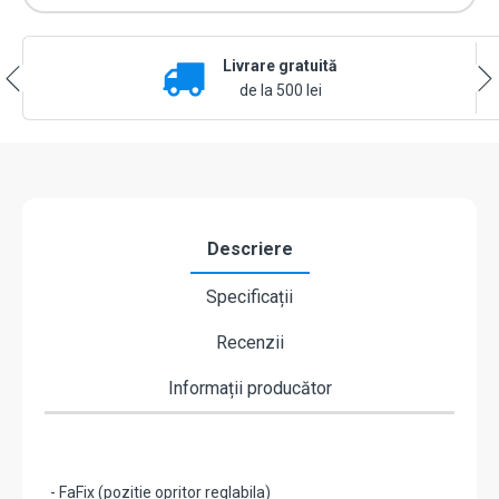
toc,
consum
redus,
Livrare gratuită
fail
secure,
de la 500 lei
deblocare
mecanica,
alimentare
12
Vcc
-
effeff
Descriere
by
ASSA
Specificații
ABLOY
E7E-
Recenzii
E4139
Informații producător
- FaFix (pozitie opritor reglabila)