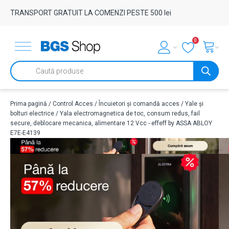
TRANSPORT GRATUIT LA COMENZI PESTE 500 lei
0
Products
search
Prima pagină
/
Control Acces
/
Încuietori și comandă acces
/
Yale și
bolturi electrice
/ Yala electromagnetica de toc, consum redus, fail
secure, deblocare mecanica, alimentare 12 Vcc - effeff by ASSA ABLOY
E7E-E4139