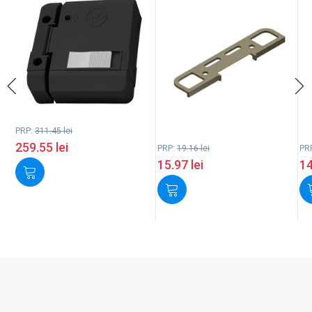
PRP:
311.45
lei
259.55
lei
PRP:
19.16
lei
PR
15.97
lei
1