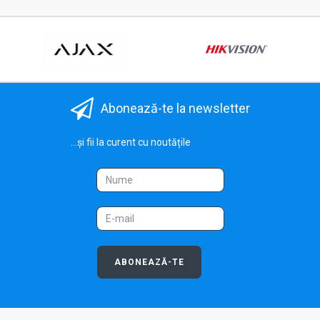
Abonează-te la newsletter
...și fii la curent cu noutățile
ABONEAZĂ-TE