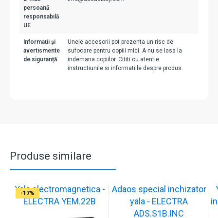
persoană
responsabilă
UE
Informații și
Unele accesorii pot prezenta un risc de
avertismente
sufocare pentru copiii mici. A nu se lasa la
de siguranță
indemana copiilor. Cititi cu atentie
instructiunile si informatiile despre produs.
Produse similare
Yala electromagnetica -
Adaos special inchizator
-17%
-17%
-17%
-17%
-17%
-17%
-17%
-17%
-17%
-17%
ELECTRA YEM.22B
yala - ELECTRA
in
ADS.S1B.INC