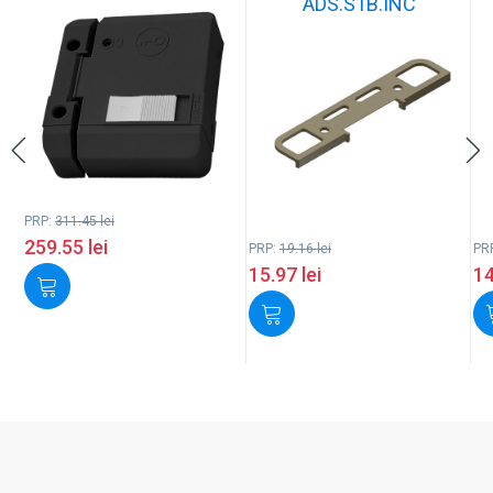
ADS.S1B.INC
PRP:
311.45
lei
259.55
lei
PRP:
19.16
lei
PR
15.97
lei
1