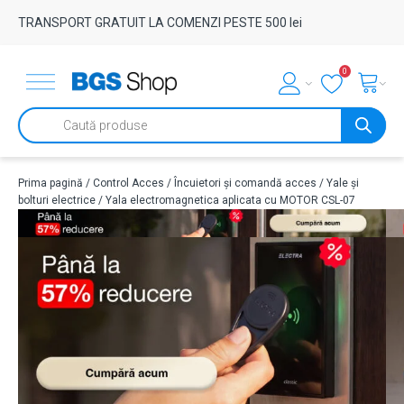
TRANSPORT GRATUIT LA COMENZI PESTE 500 lei
0
Products
search
Prima pagină
/
Control Acces
/
Încuietori și comandă acces
/
Yale și
bolturi electrice
/ Yala electromagnetica aplicata cu MOTOR CSL-07