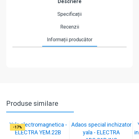
Descriere
Specificații
Recenzii
Informații producător
Produse similare
Yala electromagnetica -
Adaos special inchizator
-17%
-17%
-17%
-17%
-17%
-17%
-17%
-17%
-17%
-17%
ELECTRA YEM.22B
yala - ELECTRA
in