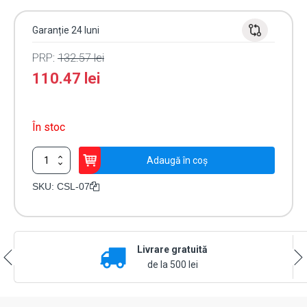
Garanție 24 luni
PRP:
132.57
lei
110.47
lei
În stoc
Cantitate
Adaugă în coș
Yala
electromagnetica
SKU:
CSL-07
aplicata
cu
MOTOR
CSL-
Livrare gratuită
07
de la 500 lei