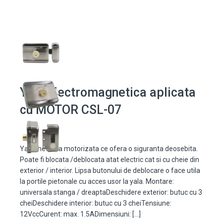
Yala electromagnetica aplicata
cu MOTOR CSL-07
Yala metalica motorizata ce ofera o siguranta deosebita.
Poate fi blocata /deblocata atat electric cat si cu cheie din
exterior / interior. Lipsa butonului de deblocare o face utila
la portile pietonale cu acces usor la yala. Montare:
universala stanga / dreaptaDeschidere exterior: butuc cu 3
cheiDeschidere interior: butuc cu 3 cheiTensiune:
12VccCurent: max. 1.5ADimensiuni: […]