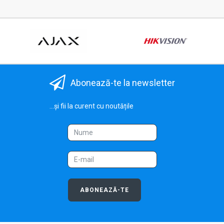
Abonează-te la newsletter
...și fii la curent cu noutățile
ABONEAZĂ-TE