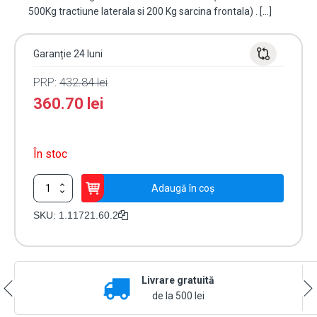
500Kg tractiune laterala si 200 Kg sarcina frontala) . […]
Garanție 24 luni
PRP:
432.84
lei
360.70
lei
În stoc
Cantitate
Adaugă în coș
Yala
electrica
SKU:
1.11721.60.2
aplicata,
clasa
securitate
3,
Livrare gratuită
deschidere
stanga
de la 500 lei
-