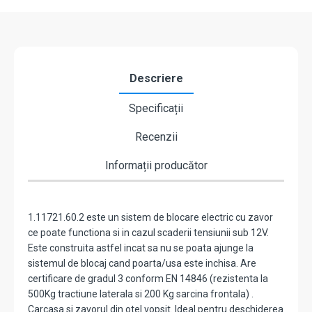
CISA
1.11721.60.2
Descriere
Specificații
Recenzii
Informații producător
1.11721.60.2 este un sistem de blocare electric cu zavor
ce poate functiona si in cazul scaderii tensiunii sub 12V.
Este construita astfel incat sa nu se poata ajunge la
sistemul de blocaj cand poarta/usa este inchisa. Are
certificare de gradul 3 conform EN 14846 (rezistenta la
500Kg tractiune laterala si 200 Kg sarcina frontala) .
Carcasa si zavorul din otel vopsit. Ideal pentru deschiderea