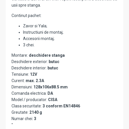
usii spre stanga.
Continut pachet:
Zavor si Yala;
Instructiuni de montaj;
Accesorii montaj;
3 chei.
Montare:
deschidere stanga
Deschidere exterior:
butuc
Deschidere interior:
butuc
Tensiune:
12V
Curent:
max. 2.3A
Dimensiuni:
128x106x88.5 mm
Comanda electrica:
DA
Model / producator:
CISA
Clasa securitate:
3 conform EN14846
Greutate:
2140 g
Numar chei:
3
"