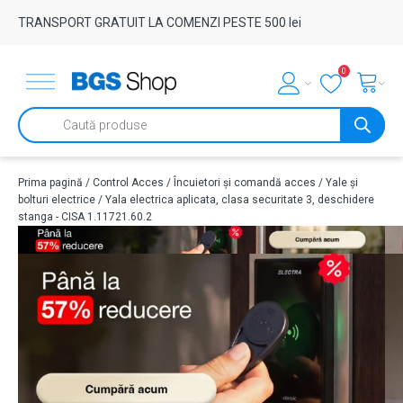
TRANSPORT GRATUIT LA COMENZI PESTE 500 lei
0
Products
search
Prima pagină
/
Control Acces
/
Încuietori și comandă acces
/
Yale și
bolturi electrice
/ Yala electrica aplicata, clasa securitate 3, deschidere
stanga - CISA 1.11721.60.2