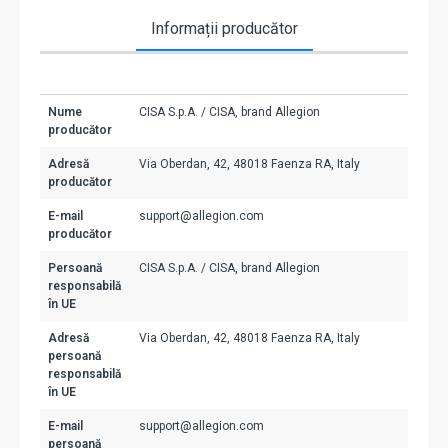
Informații producător
Nume
CISA S.p.A. / CISA, brand Allegion
producător
Adresă
Via Oberdan, 42, 48018 Faenza RA, Italy
producător
E-mail
support@allegion.com
producător
Persoană
CISA S.p.A. / CISA, brand Allegion
responsabilă
în UE
Adresă
Via Oberdan, 42, 48018 Faenza RA, Italy
persoană
responsabilă
în UE
E-mail
support@allegion.com
persoană