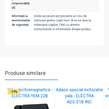
responsabilă
UE
Informații și
Unele accesorii pot prezenta un risc de
avertismente
sufocare pentru copiii mici. A nu se lasa la
de siguranță
indemana copiilor. Cititi cu atentie
instructiunile si informatiile despre produs.
Produse similare
Yala electromagnetica -
Adaos special inchizator
-17%
-17%
-17%
-17%
-17%
-17%
-17%
-17%
-17%
-17%
ELECTRA YEM.22B
yala - ELECTRA
in
ADS.S1B.INC