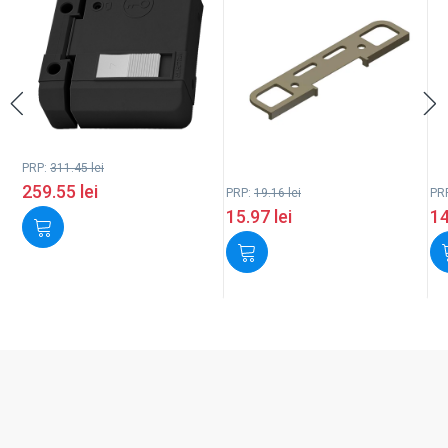
PRP:
311.45
lei
259.55
lei
PRP:
19.16
lei
PR
15.97
lei
1