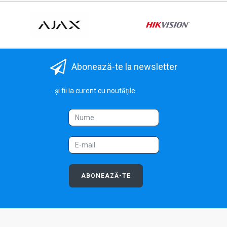
Abonează-te la newsletter
...și fii la curent cu noutățile
ABONEAZĂ-TE