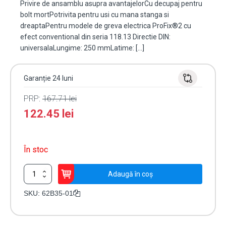
Privire de ansamblu asupra avantajelorCu decupaj pentru
bolt mortPotrivita pentru usi cu mana stanga si
dreaptaPentru modele de greva electrica ProFix®2 cu
efect conventional din seria 118.13 Directie DIN:
universalaLungime: 250 mmLatime: […]
Garanție 24 luni
PRP:
167.71
lei
122.45
lei
În stoc
Cantitate
Adaugă în coș
Suport
electromagnet
SKU:
62B35-01
de
toc,
ProFix2