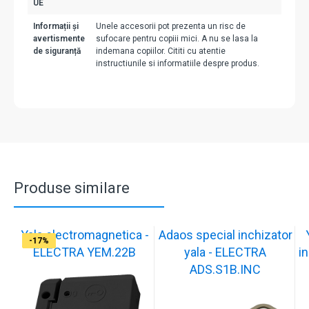
UE
Informații și
Unele accesorii pot prezenta un risc de
avertismente
sufocare pentru copiii mici. A nu se lasa la
de siguranță
indemana copiilor. Cititi cu atentie
instructiunile si informatiile despre produs.
Produse similare
Yala electromagnetica -
Adaos special inchizator
-17%
-17%
-17%
-17%
-17%
-17%
-17%
-17%
-17%
-17%
ELECTRA YEM.22B
yala - ELECTRA
in
ADS.S1B.INC