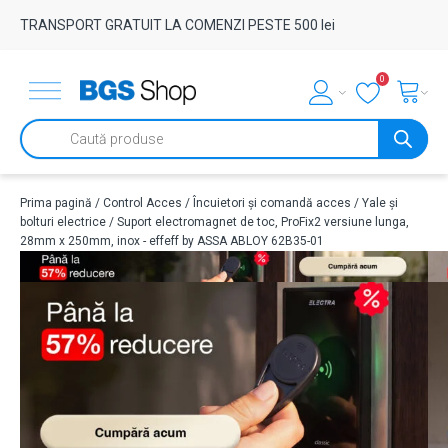
TRANSPORT GRATUIT LA COMENZI PESTE 500 lei
0
Products
search
Prima pagină
/
Control Acces
/
Încuietori și comandă acces
/
Yale și
bolturi electrice
/ Suport electromagnet de toc, ProFix2 versiune lunga,
28mm x 250mm, inox - effeff by ASSA ABLOY 62B35-01