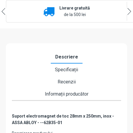
versiune
Livrare gratuită
lunga,
28mm
de la 500 lei
x
250mm,
inox
-
effeff
by
ASSA
Descriere
ABLOY
62B35-
Specificații
01
Recenzii
Informații producător
Suport electromagnet de toc 28mm x 250mm, inox -
ASSA ABLOY - --62B35-01