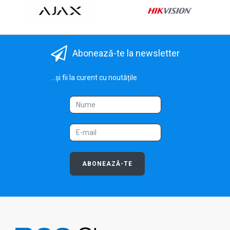
Abonează-te la newsletter
...și fii la curent cu noutățile
ABONEAZĂ-TE