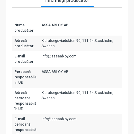
Informații producător
Nume
ASSA ABLOY AB
producător
Adresă
Klarabergsviadukten 90, 111 64 Stockholm,
producător
Sweden
E-mail
info@assaabloy.com
producător
Persoană
ASSA ABLOY AB
responsabilă
în UE
Adresă
Klarabergsviadukten 90, 111 64 Stockholm,
persoană
Sweden
responsabilă
în UE
E-mail
info@assaabloy.com
persoană
responsabilă