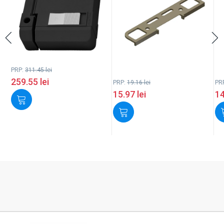
PRP:
311.45
lei
259.55
lei
PRP:
19.16
lei
PR
15.97
lei
1