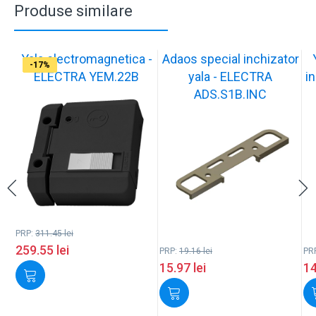
Produse similare
Yala electromagnetica -
Adaos special inchizator
-17%
-17%
-17%
-17%
-17%
-17%
-17%
-17%
-17%
-17%
ELECTRA YEM.22B
yala - ELECTRA
in
ADS.S1B.INC
PRP:
311.45
lei
259.55
lei
PRP:
19.16
lei
PR
15.97
lei
1