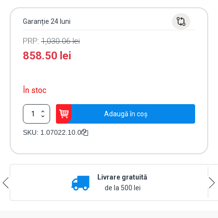
Garanție 24 luni
PRP:
1,030.06
lei
858.50
lei
În stoc
Cantitate
Adaugă în coș
Modul
Booster
SKU:
1.07022.10.0
Plus
-
CISA
1.07022.10.0
Livrare gratuită
de la 500 lei