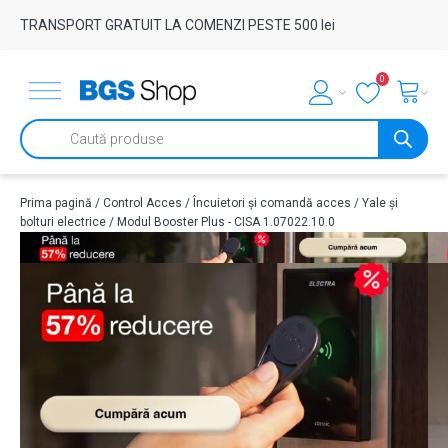
TRANSPORT GRATUIT LA COMENZI PESTE 500 lei
0
Products
search
Prima pagină
/
Control Acces
/
Încuietori și comandă acces
/
Yale și
bolturi electrice
/ Modul Booster Plus - CISA 1.07022.10.0