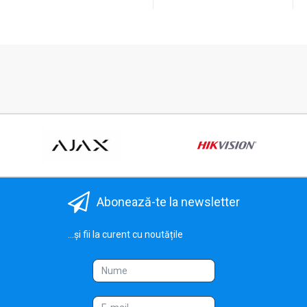
Abonează-te la newsletter
...și fii la curent cu noutățile