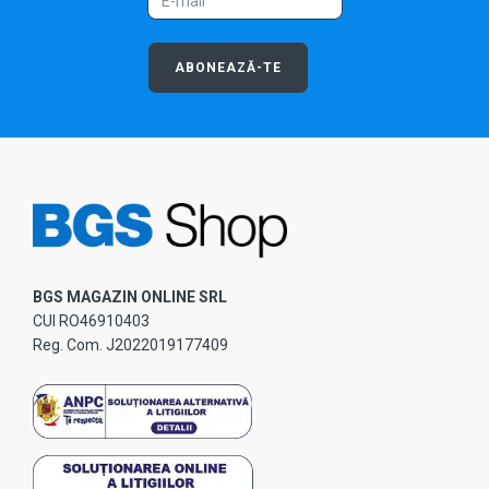
ABONEAZĂ-TE
BGS MAGAZIN ONLINE SRL
CUI RO46910403
Reg. Com. J2022019177409