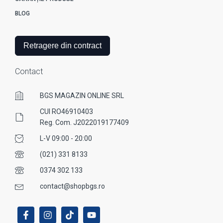
BLOG
Retragere din contract
Contact
BGS MAGAZIN ONLINE SRL
CUI RO46910403
Reg. Com. J2022019177409
L-V 09:00 - 20:00
(021) 331 8133
0374 302 133
contact@shopbgs.ro