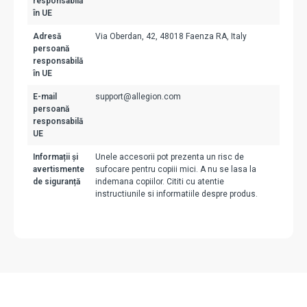
responsabilă
în UE
Adresă
Via Oberdan, 42, 48018 Faenza RA, Italy
persoană
responsabilă
în UE
E-mail
support@allegion.com
persoană
responsabilă
UE
Informații și
Unele accesorii pot prezenta un risc de
avertismente
sufocare pentru copiii mici. A nu se lasa la
de siguranță
indemana copiilor. Cititi cu atentie
instructiunile si informatiile despre produs.