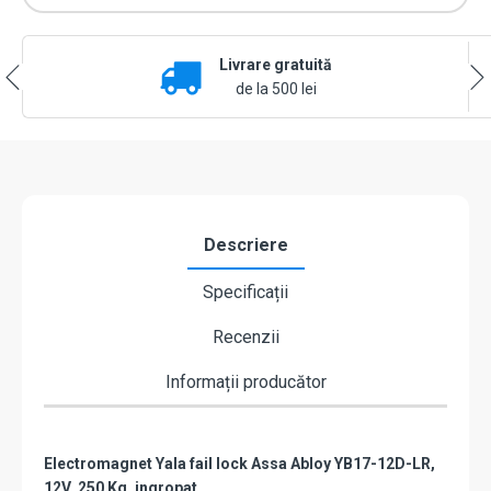
12Vcc,
consum
redus,
Livrare gratuită
230mA,
contact
de la 500 lei
monitorizare
cu
placa
suport
lunga
-
Yale
Descriere
by
ASSA
Specificații
ABLOY
YB17-
Recenzii
12D-
LR
Informații producător
Electromagnet Yala fail lock Assa Abloy YB17-12D-LR,
12V, 250 Kg, ingropat