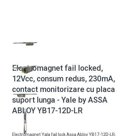
Electromagnet fail locked,
12Vcc, consum redus, 230mA,
contact monitorizare cu placa
suport lunga - Yale by ASSA
ABLOY YB17-12D-LR
Electromagnet Yala fail lock Assa Abloy YB17-12D-LR,