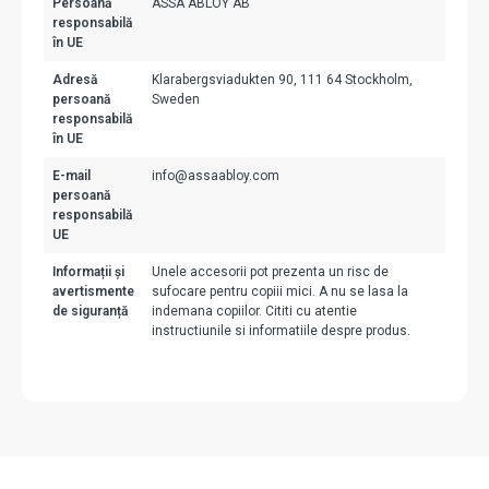
Persoană
ASSA ABLOY AB
responsabilă
în UE
Adresă
Klarabergsviadukten 90, 111 64 Stockholm,
persoană
Sweden
responsabilă
în UE
E-mail
info@assaabloy.com
persoană
responsabilă
UE
Informații și
Unele accesorii pot prezenta un risc de
avertismente
sufocare pentru copiii mici. A nu se lasa la
de siguranță
indemana copiilor. Cititi cu atentie
instructiunile si informatiile despre produs.