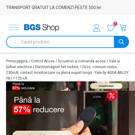
TRANSPORT GRATUIT LA COMENZI PESTE 500 lei
0
Products
search
Prima pagină
/
Control Acces
/
Încuietori și comandă acces
/
Yale și
bolturi electrice
/ Electromagnet fail locked, 12Vcc, consum redus,
230mA, contact monitorizare cu placa suport lunga - Yale by ASSA ABLOY
YB17-12D-LR