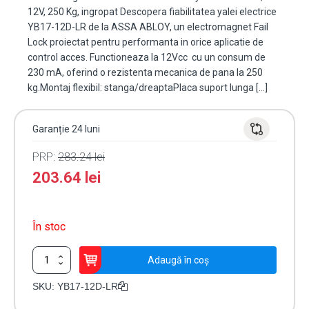
12V, 250 Kg, ingropat Descopera fiabilitatea yalei electrice
YB17-12D-LR de la ASSA ABLOY, un electromagnet Fail
Lock proiectat pentru performanta in orice aplicatie de
control acces. Functioneaza la 12Vcc cu un consum de
230 mA, oferind o rezistenta mecanica de pana la 250
kg.Montaj flexibil: stanga/dreaptaPlaca suport lunga […]
Garanție 24 luni
PRP:
283.24
lei
203.64
lei
În stoc
Cantitate
Adaugă în coș
Electromagnet
fail
SKU:
YB17-12D-LR
locked,