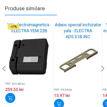
Produse similare
Yala electromagnetica -
Adaos special inchizator
-17%
-17%
-17%
-17%
-17%
-17%
-17%
-17%
-17%
-17%
ELECTRA YEM.22B
yala - ELECTRA
in
ADS.S1B.INC
PRP:
311.45
lei
259.55
lei
PRP:
19.16
lei
PR
15.97
lei
1