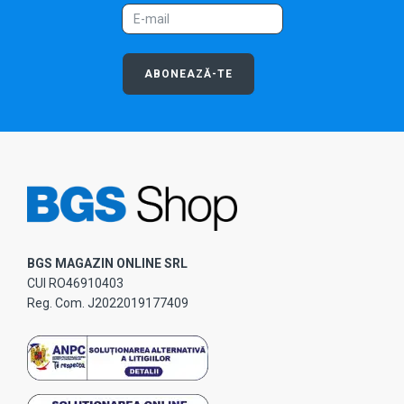
ABONEAZĂ-TE
BGS MAGAZIN ONLINE SRL
CUI RO46910403
Reg. Com. J2022019177409