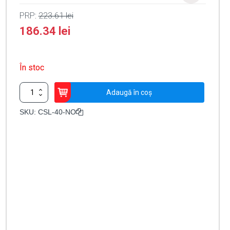
PRP:
223.61
lei
186.34
lei
În stoc
Cantitate
Adaugă în coș
Bolt
electric
SKU:
CSL-40-NO
Fail
Secure
(NO),
12
Vcc,
delay
0-
3-
6
secunde,
monitorizare
completa