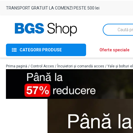
TRANSPORT GRATUIT LA COMENZI PESTE 500 lei
Products
search
CATEGORII PRODUSE
Oferte speciale
Prima pagină
/
Control Acces
/
Încuietori și comandă acces
/
Yale și bolturi e