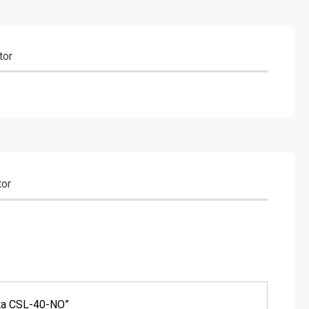
tor
tor
leta CSL-40-NO”