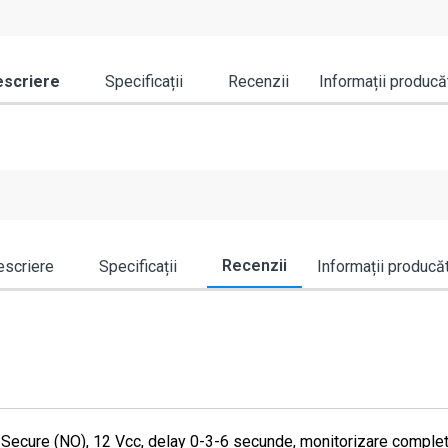
scriere
Specificații
Recenzii
Informații producă
Recenzii
scriere
Specificații
Informații producă
Fail Secure (NO), 12 Vcc, delay 0-3-6 secunde, monitorizare comp