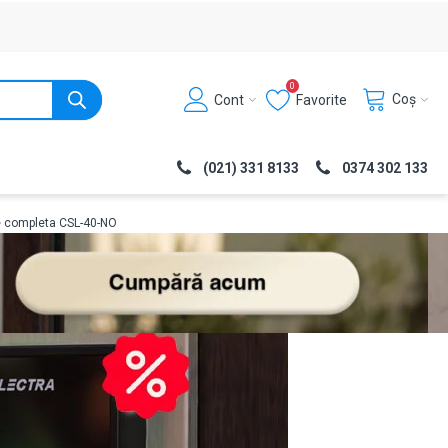
0
Coș
Cont
Favorite
(021) 331 8133
0374 302 133
re completa CSL-40-NO