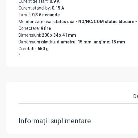
Curent de start:
0.9 A
Curent stand-by:
0.15 A
Timer:
0 3 6 secunde
Monitorizare usa:
status usa - NO/NC/COM status blocare
Conectare:
9 fire
Dimensiuni:
200 x 34 x 41 mm
Dimensiuni cilindru:
diametru: 15 mm lungime: 15 mm
Greutate:
650 g
"
De
Informații suplimentare