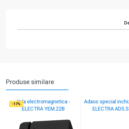
De
Produse similare
Yala electromagnetica -
Adaos special inchiz
-17%
-17%
-17%
-17%
-17%
-17%
-17%
-17%
-17%
-17%
ELECTRA YEM.22B
ELECTRA ADS.S