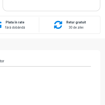
CSL-
40-
NO
Plata în rate
Retur gratuit
fără dobândă
30 de zilei
tor