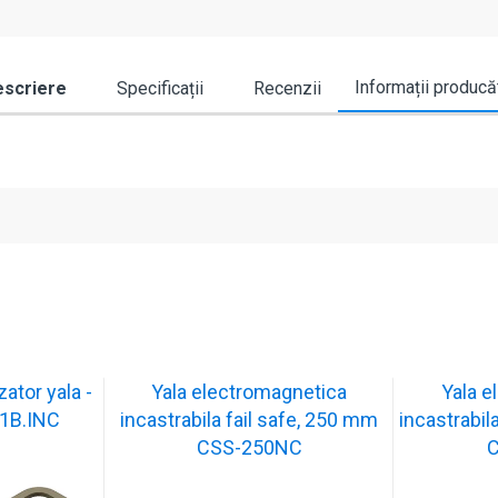
Informații producă
scriere
Specificații
Recenzii
ator yala -
Yala electromagnetica
Yala e
1B.INC
incastrabila fail safe, 250 mm
incastrabil
CSS-250NC