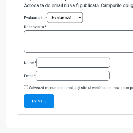
Adresa ta de email nu va fi publicată.
Câmpurile oblig
Evaluarea ta
*
Recenzia ta
*
Nume
*
Email
*
Salvează-mi numele, emailul și site-ul web în acest navigator 