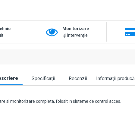
tehnic
Monitorizare
it
și intervenție
scriere
Specificații
Recenzii
Informații producă
are si monitorizare completa, folosit in sisteme de control acces.