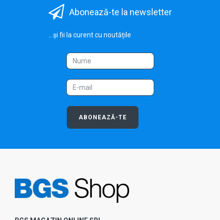
Abonează-te la newsletter
...și fii la curent cu noutățile
ABONEAZĂ-TE