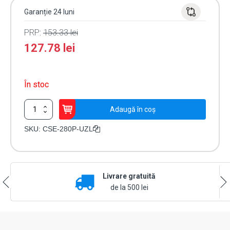
Garanție 24 luni
PRP:
153.33
lei
127.78
lei
În stoc
Cantitate
Adaugă în coș
Suport
aluminiu
SKU:
CSE-280P-UZL
UZL
pt.
montaj
electromagnet
Livrare gratuită
tip
CSE-
de la 500 lei
280P
pe
usi
sticla