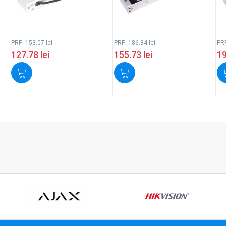
PRP:
153.07
lei
PRP:
186.34
lei
PR
127.78
lei
155.73
lei
1