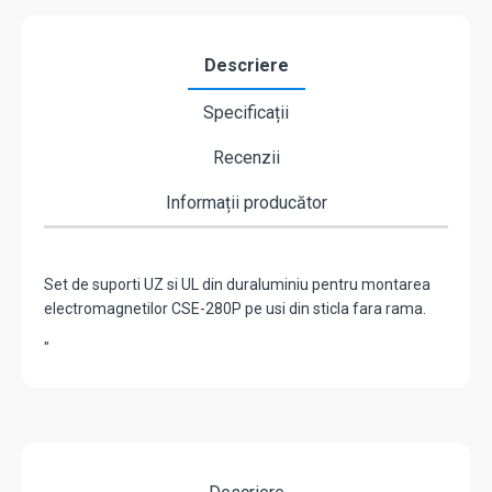
fara
rama
CSE-
Descriere
280P-
UZL
Specificații
Recenzii
Informații producător
Set de suporti UZ si UL din duraluminiu pentru montarea
electromagnetilor CSE-280P pe usi din sticla fara rama.
"