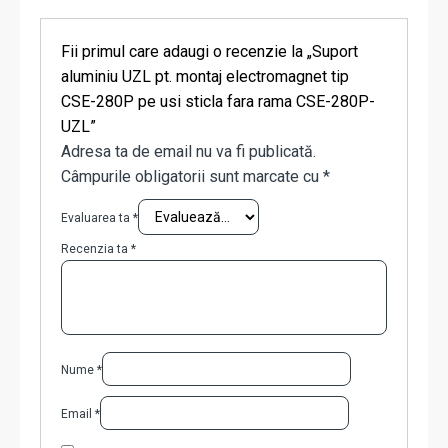
Fii primul care adaugi o recenzie la „Suport
aluminiu UZL pt. montaj electromagnet tip
CSE-280P pe usi sticla fara rama CSE-280P-
UZL”
Adresa ta de email nu va fi publicată.
Câmpurile obligatorii sunt marcate cu
*
Evaluarea ta
*
Recenzia ta
*
Nume
*
Email
*