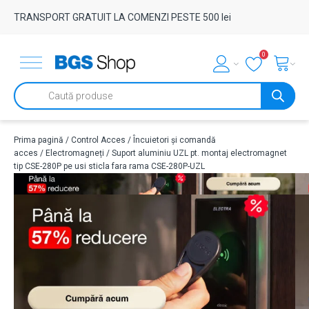
TRANSPORT GRATUIT LA COMENZI PESTE 500 lei
0
Products
search
Prima pagină
/
Control Acces
/
Încuietori și comandă
acces
/
Electromagneți
/ Suport aluminiu UZL pt. montaj electromagnet
tip CSE-280P pe usi sticla fara rama CSE-280P-UZL