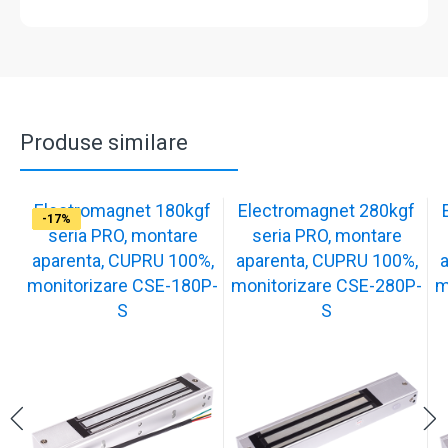
Produse similare
Electromagnet 180kgf
Electromagnet 280kgf
-17%
-16%
-17%
-17%
-17%
-17%
-17%
-17%
-17%
-17%
seria PRO, montare
seria PRO, montare
aparenta, CUPRU 100%,
aparenta, CUPRU 100%,
monitorizare CSE-180P-
monitorizare CSE-280P-
m
S
S