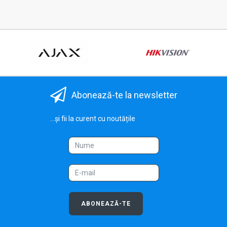
Abonează-te la newsletter
...și fii la curent cu noutățile
ABONEAZĂ-TE