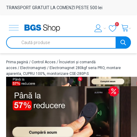
TRANSPORT GRATUIT LA COMENZI PESTE 500 lei
0
Products
search
Prima pagină
/
Control Acces
/
Încuietori și comandă
acces
/
Electromagneți
/ Electromagnet 280kgf seria PRO, montare
aparenta, CUPRU 100%, monitorizare CSE-280P-S