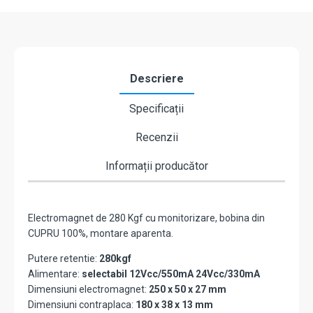
CSE-
280P-
S
Descriere
Specificații
Recenzii
Informații producător
Electromagnet de 280 Kgf cu monitorizare, bobina din
CUPRU 100%, montare aparenta.
Putere retentie:
280kgf
Alimentare:
selectabil 12Vcc/550mA 24Vcc/330mA
Dimensiuni electromagnet:
250 x 50 x 27 mm
Dimensiuni contraplaca:
180 x 38 x 13 mm