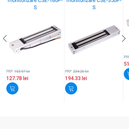
monitorizare CSE-180P-
monitorizare CSE-350P-
S
S
PR
5
PRP:
153.07
lei
PRP:
234.26
lei
127.78
lei
194.33
lei