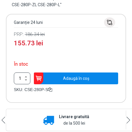
CSE-280P-ZL CSE-280P-L"
Garanție 24 luni
PRP:
186.34
lei
155.73
lei
În stoc
Cantitate
Adaugă în coș
Electromagnet
280kgf
SKU:
CSE-280P-S
seria
PRO,
montare
aparenta,
Livrare gratuită
CUPRU
100%,
de la 500 lei
monitorizare