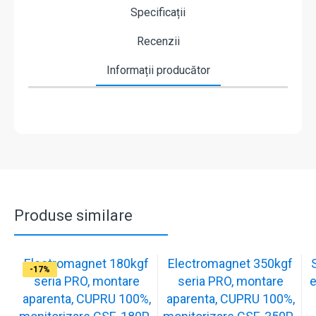
Specificații
Recenzii
Informații producător
Produse similare
Electromagnet 180kgf
Electromagnet 350kgf
-17%
-17%
-17%
-17%
-17%
-17%
-17%
-17%
-17%
-17%
seria PRO, montare
seria PRO, montare
e
aparenta, CUPRU 100%,
aparenta, CUPRU 100%,