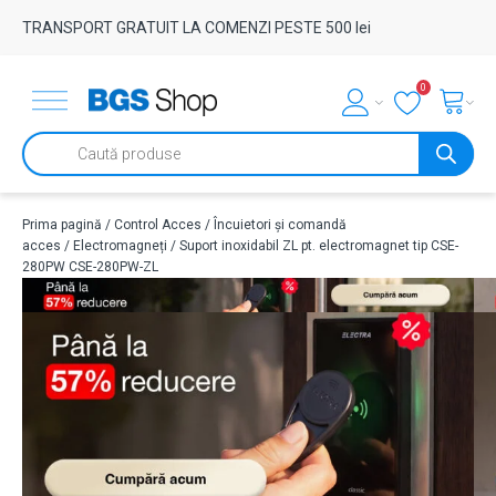
TRANSPORT GRATUIT LA COMENZI PESTE 500 lei
0
Products
search
Prima pagină
/
Control Acces
/
Încuietori și comandă
acces
/
Electromagneți
/ Suport inoxidabil ZL pt. electromagnet tip CSE-
280PW CSE-280PW-ZL