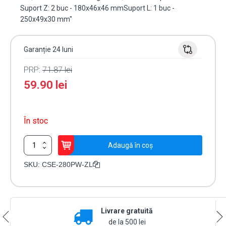
Suport Z: 2 buc - 180x46x46 mmSuport L: 1 buc -
250x49x30 mm"
Garanție 24 luni
PRP:
71.87
lei
59.90
lei
În stoc
Cantitate
Adaugă în coș
Suport
inoxidabil
SKU:
CSE-280PW-ZL
ZL
pt.
electromagnet
tip
Livrare gratuită
CSE-
280PW
de la 500 lei