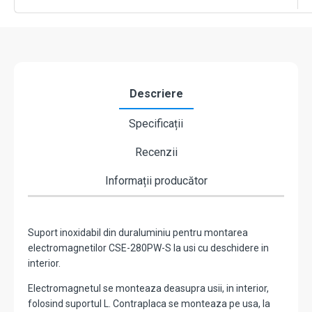
CSE-
280PW-
ZL
Descriere
Specificații
Recenzii
Informații producător
Suport inoxidabil din duraluminiu pentru montarea
electromagnetilor CSE-280PW-S la usi cu deschidere in
interior.
Electromagnetul se monteaza deasupra usii, in interior,
folosind suportul L. Contraplaca se monteaza pe usa, la