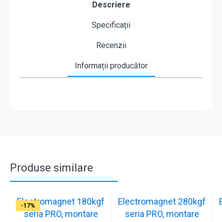
Descriere
Specificații
Recenzii
Informații producător
Produse similare
Electromagnet 180kgf
Electromagnet 280kgf
-17%
-16%
-17%
-17%
-17%
-17%
-17%
-17%
-17%
-17%
seria PRO, montare
seria PRO, montare