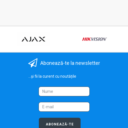
Abonează-te la newsletter
...și fii la curent cu noutățile
ABONEAZĂ-TE