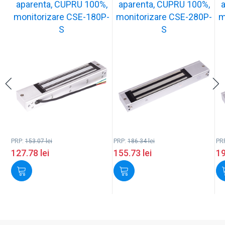
aparenta, CUPRU 100%,
aparenta, CUPRU 100%,
monitorizare CSE-180P-
monitorizare CSE-280P-
m
S
S
PRP:
153.07
lei
PRP:
186.34
lei
PR
127.78
lei
155.73
lei
1