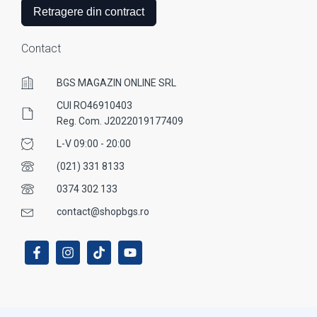
Retragere din contract
Contact
BGS MAGAZIN ONLINE SRL
CUI RO46910403
Reg. Com. J2022019177409
L-V 09:00 - 20:00
(021) 331 8133
0374 302 133
contact@shopbgs.ro