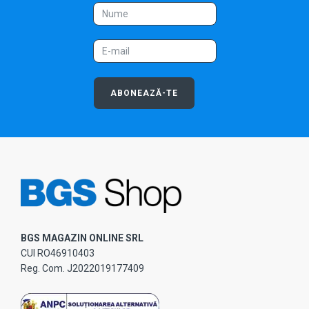
ABONEAZĂ-TE
BGS MAGAZIN ONLINE SRL
CUI RO46910403
Reg. Com. J2022019177409