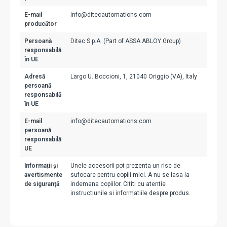
E-mail
info@ditecautomations.com
producător
Persoană
Ditec S.p.A. (Part of ASSA ABLOY Group)
responsabilă
în UE
Adresă
Largo U. Boccioni, 1, 21040 Origgio (VA), Italy
persoană
responsabilă
în UE
E-mail
info@ditecautomations.com
persoană
responsabilă
UE
Informații și
Unele accesorii pot prezenta un risc de
avertismente
sufocare pentru copiii mici. A nu se lasa la
de siguranță
indemana copiilor. Cititi cu atentie
instructiunile si informatiile despre produs.