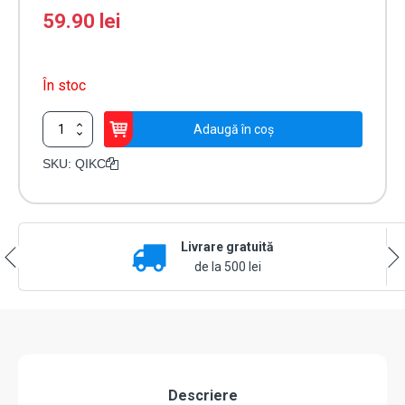
59.90
lei
În stoc
Cantitate
Adaugă în coș
Set
10
SKU:
QIKC
benzi
reflectorizante,
autocolante
-
Livrare gratuită
DITEC
QIKC
de la 500 lei
Descriere