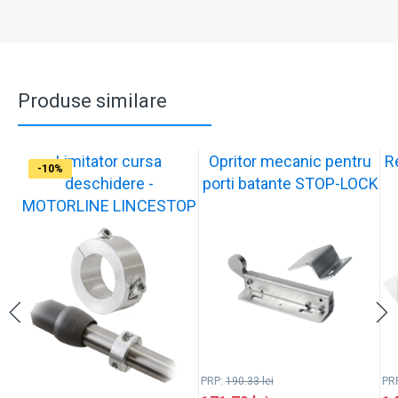
Produse similare
Limitator cursa
Opritor mecanic pentru
R
-12%
-10%
-10%
-11%
-10%
-11%
-9%
-10%
-11%
-10%
deschidere -
porti batante STOP-LOCK
MOTORLINE LINCESTOP
PRP:
190.33
lei
PR