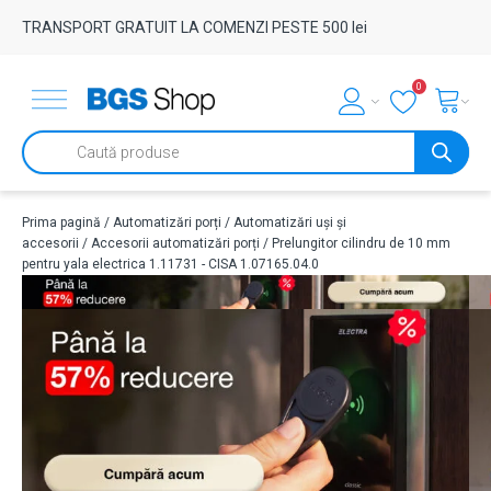
TRANSPORT GRATUIT LA COMENZI PESTE 500 lei
0
Products
search
Prima pagină
/
Automatizări porți
/
Automatizări uși și
accesorii
/
Accesorii automatizări porți
/ Prelungitor cilindru de 10 mm
pentru yala electrica 1.11731 - CISA 1.07165.04.0