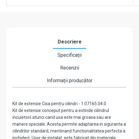
1.11731
-
CISA
1.07165.04.0
Descriere
Specificații
Recenzii
Informații producător
Kit de extensie Cisa pentru cilindri - 1.07165.04.0
Kit de extensie conceput pentru a extinde cilindrul
incuietorii atunci cand usa este mai groasa sau are
manere speciale. Acesta permite adaptarea in siguranta a
cilindrilor standard, mentinand functionalitatea perfecta a
inchiderii. Usor de instalat, este fabricat din materiale