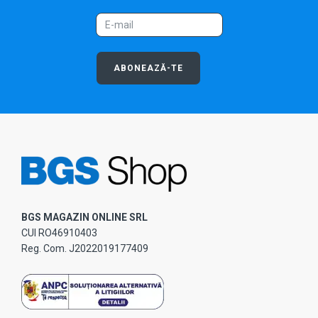
ABONEAZĂ-TE
BGS MAGAZIN ONLINE SRL
CUI RO46910403
Reg. Com. J2022019177409