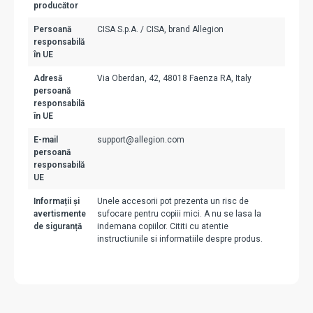
producător
Persoană
CISA S.p.A. / CISA, brand Allegion
responsabilă
în UE
Adresă
Via Oberdan, 42, 48018 Faenza RA, Italy
persoană
responsabilă
în UE
E-mail
support@allegion.com
persoană
responsabilă
UE
Informații și
Unele accesorii pot prezenta un risc de
avertismente
sufocare pentru copiii mici. A nu se lasa la
de siguranță
indemana copiilor. Cititi cu atentie
instructiunile si informatiile despre produs.