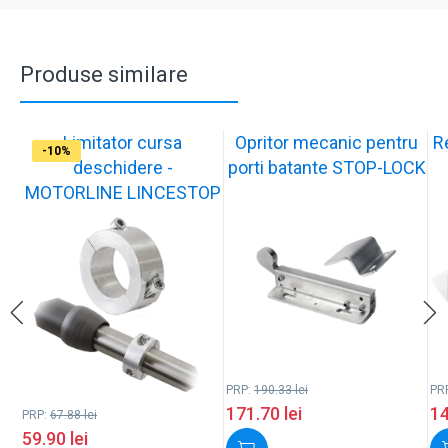
Produse similare
Limitator cursa
Opritor mecanic pentru
R
-12%
-10%
-10%
-11%
-10%
-11%
-9%
-10%
-11%
-10%
deschidere -
porti batante STOP-LOCK
MOTORLINE LINCESTOP
PRP:
190.33
lei
PR
171.70
lei
1
PRP:
67.88
lei
59.90
lei