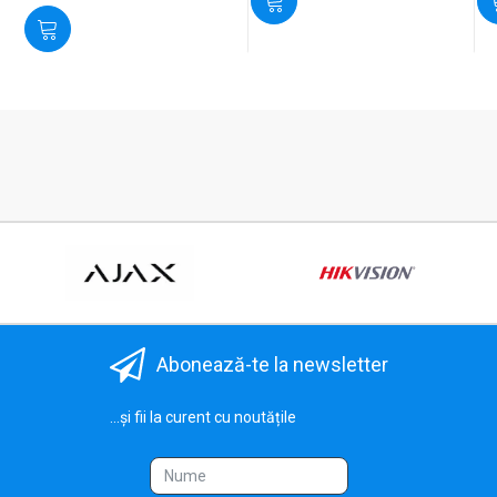
Abonează-te la newsletter
...și fii la curent cu noutățile