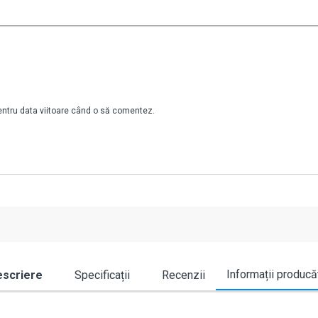
pentru data viitoare când o să comentez.
Informații producă
scriere
Specificații
Recenzii