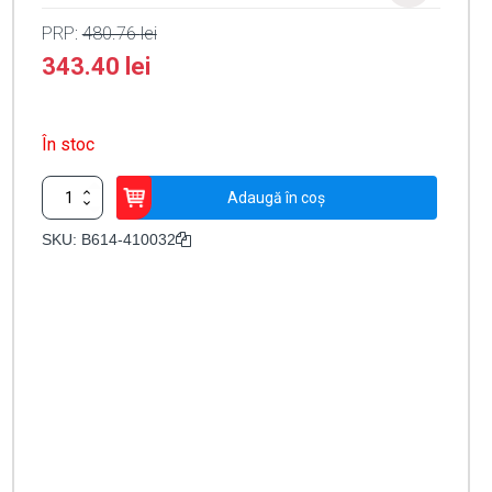
PRP:
480.76
lei
343.40
lei
În stoc
Cantitate
Adaugă în coș
Lampa
integrata
SKU:
B614-410032
semnalizare
LED
pentru
bariera
B614
-
FAAC
B614-
410032