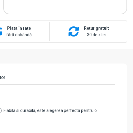
Plata în rate
Retur gratuit
fără dobândă
30 de zilei
tor
 Fiabila si durabila, este alegerea perfecta pentru o