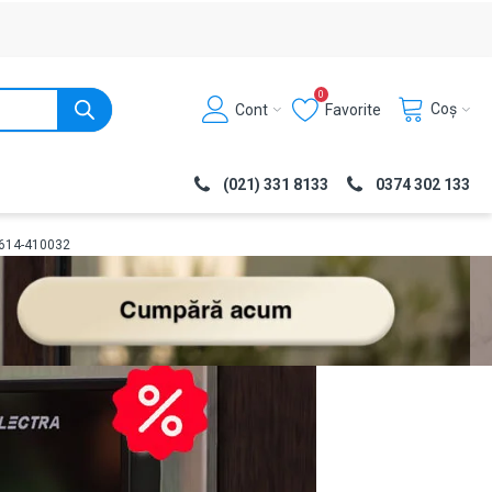
0
Coș
Cont
Favorite
(021) 331 8133
0374 302 133
B614-410032