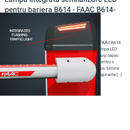
pentru bariera B614 - FAAC B614-
410032
Lampa de semnalizare LED integrata pentru bariera FAAC B614
Imbunatateste siguranta si vizibilitatea cu aceasta lampa LED
originala FAAC, creata special pentru bariera B614 (corp capac
superior). Fiabila si durabila, este alegerea perfecta pentru o
functionare fara griji. - Tehnologie LED – consum redus, lumina
puternica si clara- Piesa originala FAAC – calitate si siguranta […]