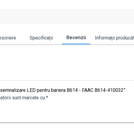
Recenzii
scriere
Specificații
Informații producă
ata semnalizare LED pentru bariera B614 - FAAC B614-410032”
atorii sunt marcate cu
*