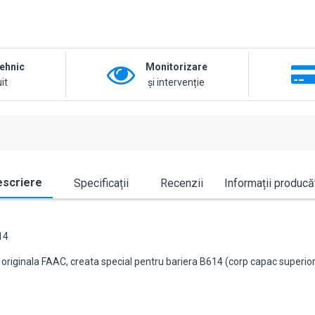
tehnic
Monitorizare
it
și intervenție
scriere
Specificații
Recenzii
Informații producă
14
originala FAAC, creata special pentru bariera B614 (corp capac superior).