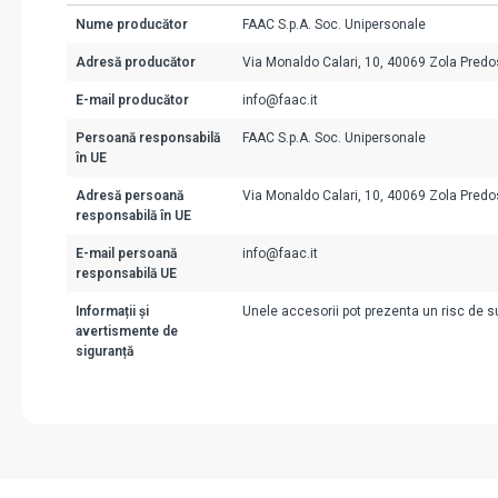
Nume producător
FAAC S.p.A. Soc. Unipersonale
Adresă producător
Via Monaldo Calari, 10, 40069 Zola Predos
E-mail producător
info@faac.it
Persoană responsabilă
FAAC S.p.A. Soc. Unipersonale
în UE
Adresă persoană
Via Monaldo Calari, 10, 40069 Zola Predos
responsabilă în UE
E-mail persoană
info@faac.it
responsabilă UE
Informații și
Unele accesorii pot prezenta un risc de suf
avertismente de
siguranță