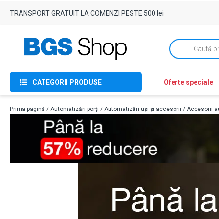
TRANSPORT GRATUIT LA COMENZI PESTE 500 lei
Products
search
CATEGORII PRODUSE
Oferte speciale
Prima pagină
/
Automatizări porți
/
Automatizări uși și accesorii
/
Accesorii au