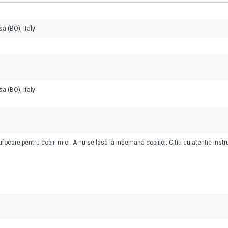
a (BO), Italy
a (BO), Italy
ocare pentru copiii mici. A nu se lasa la indemana copiilor. Cititi cu atentie instr