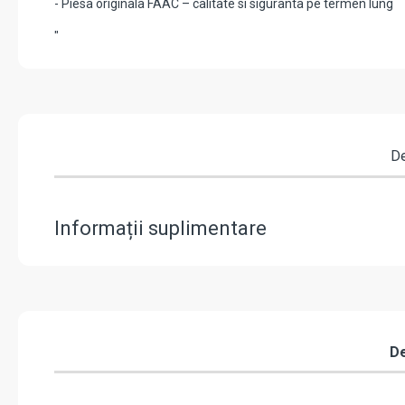
- Piesa originala FAAC – calitate si siguranta pe termen lung
"
De
Informații suplimentare
De