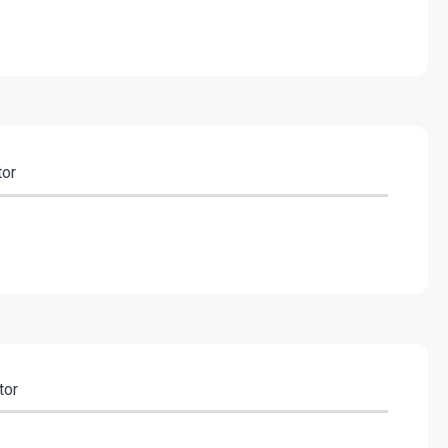
tor
tor