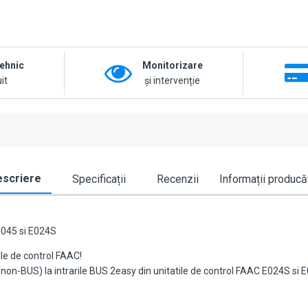
tehnic
Monitorizare
it
și intervenție
scriere
Specificații
Recenzii
Informații producă
E045 si E024S
ile de control FAAC!
n-BUS) la intrarile BUS 2easy din unitatile de control FAAC E024S si E04