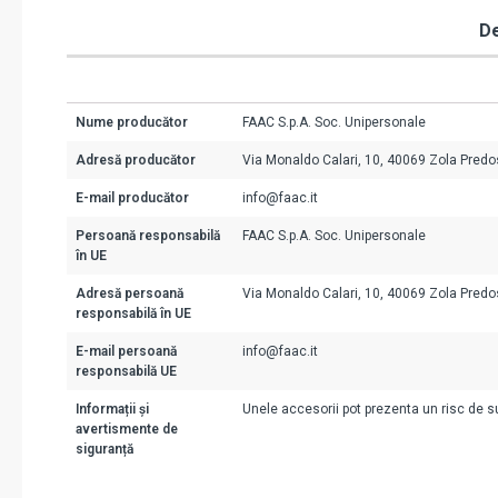
De
Nume producător
FAAC S.p.A. Soc. Unipersonale
Adresă producător
Via Monaldo Calari, 10, 40069 Zola Predos
E-mail producător
info@faac.it
Persoană responsabilă
FAAC S.p.A. Soc. Unipersonale
în UE
Adresă persoană
Via Monaldo Calari, 10, 40069 Zola Predos
responsabilă în UE
E-mail persoană
info@faac.it
responsabilă UE
Informații și
Unele accesorii pot prezenta un risc de suf
avertismente de
siguranță