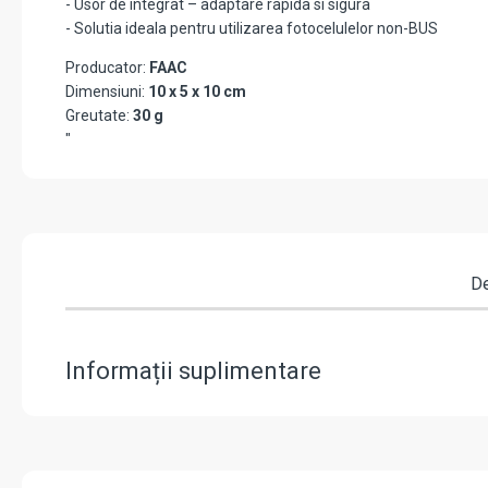
- Usor de integrat – adaptare rapida si sigura
- Solutia ideala pentru utilizarea fotocelulelor non-BUS
Producator:
FAAC
Dimensiuni:
10 x 5 x 10 cm
Greutate:
30 g
"
De
Informații suplimentare