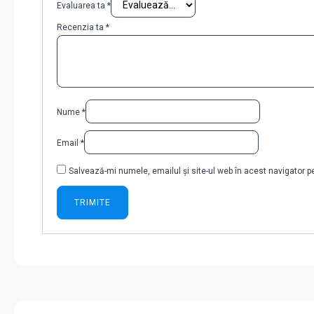
Evaluarea ta
*
Recenzia ta
*
Nume
*
Email
*
Salvează-mi numele, emailul și site-ul web în acest navigator 