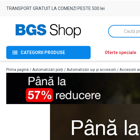
TRANSPORT GRATUIT LA COMENZI PESTE 500 lei
Products
search
CATEGORII PRODUSE
Oferte speciale
Prima pagină
/
Automatizări porți
/
Automatizări uși și accesorii
/
Accesorii au