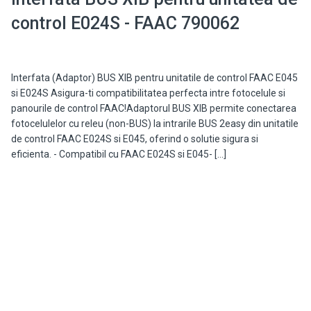
control E024S - FAAC 790062
Interfata (Adaptor) BUS XIB pentru unitatile de control FAAC E045
si E024S Asigura-ti compatibilitatea perfecta intre fotocelule si
panourile de control FAAC!Adaptorul BUS XIB permite conectarea
fotocelulelor cu releu (non-BUS) la intrarile BUS 2easy din unitatile
de control FAAC E024S si E045, oferind o solutie sigura si
eficienta. - Compatibil cu FAAC E024S si E045- […]