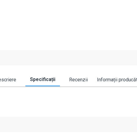
Specificații
scriere
Recenzii
Informații producă