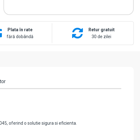
Plata în rate
Retur gratuit
fără dobândă
30 de zilei
tor
5, oferind o solutie sigura si eficienta.