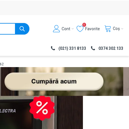
0
Coș
Cont
Favorite
(021) 331 8133
0374 302 133
062