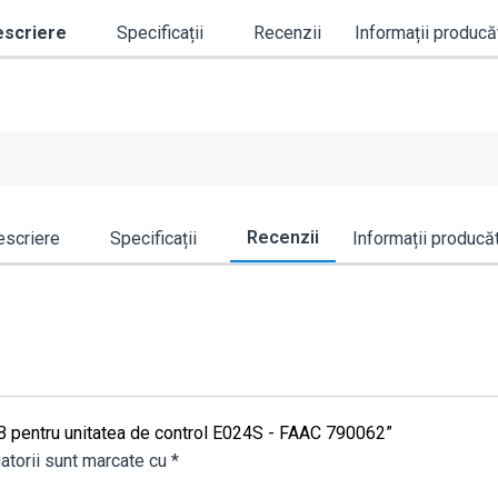
scriere
Specificații
Recenzii
Informații producă
Recenzii
scriere
Specificații
Informații producă
XIB pentru unitatea de control E024S - FAAC 790062”
atorii sunt marcate cu
*