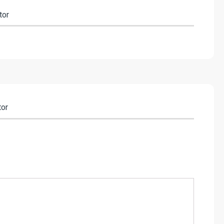
tor
tor