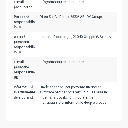
E-mail
info@ditecautomations.com
producător
Persoană
Ditec S.p.A. (Part of ASSA ABLOY Group)
responsabilă
în UE
Adresă
Largo U. Boccioni, 1, 21040 Origgio (VA), Italy
persoană
responsabilă
în UE
E-mail
info@ditecautomations.com
persoană
responsabilă
UE
Informații și
Unele accesorii pot prezenta un risc de
avertismente
sufocare pentru copiii mici. A nu se lasa la
de siguranță
indemana copiilor. Cititi cu atentie
instructiunile si informatiile despre produs.