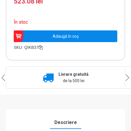
523.08
lei
În stoc
Cantitate
Adaugă în coș
Brat
bariera
SKU:
QIKB37
din
aluminiu
3700
mm
Livrare gratuită
-
DITEC
de la 500 lei
QIKB37
Descriere