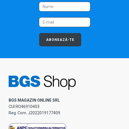
ABONEAZĂ-TE
BGS MAGAZIN ONLINE SRL
CUI RO46910403
Reg. Com. J2022019177409