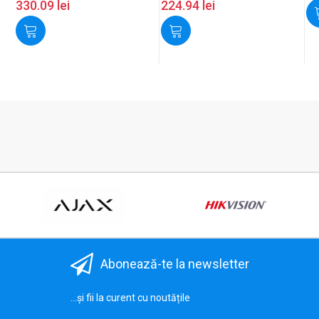
330.09
lei
224.94
lei
Abonează-te la newsletter
...și fii la curent cu noutățile