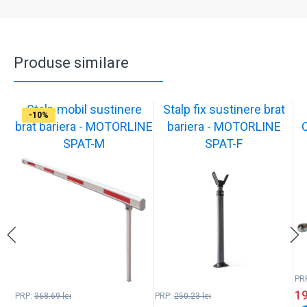
Produse similare
Stalp mobil sustinere
Stalp fix sustinere brat
-10%
-10%
-17%
-17%
-17%
-17%
-10%
-10%
-10%
-10%
brat bariera - MOTORLINE
bariera - MOTORLINE
SPAT-M
SPAT-F
PR
1
PRP:
368.69
lei
PRP:
250.23
lei