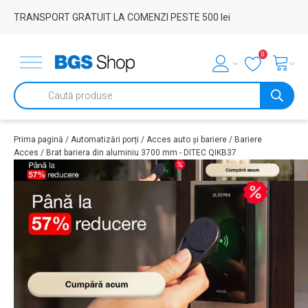
TRANSPORT GRATUIT LA COMENZI PESTE 500 lei
0
Products
search
Prima pagină
/
Automatizări porți
/
Acces auto și bariere
/
Bariere
Acces
/ Brat bariera din aluminiu 3700 mm - DITEC QIKB37