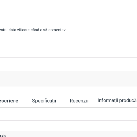
pentru data viitoare când o să comentez.
Informații producă
scriere
Specificații
Recenzii
taly