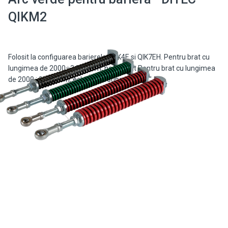
QIKM2
Folosit la configuarea barierelor QIK4E si QIK7EH. Pentru brat cu
lungimea de 2000÷3499 mm, neechipat Pentru brat cu lungimea
de 2000÷3199 mm, echipat cu suport mobil "