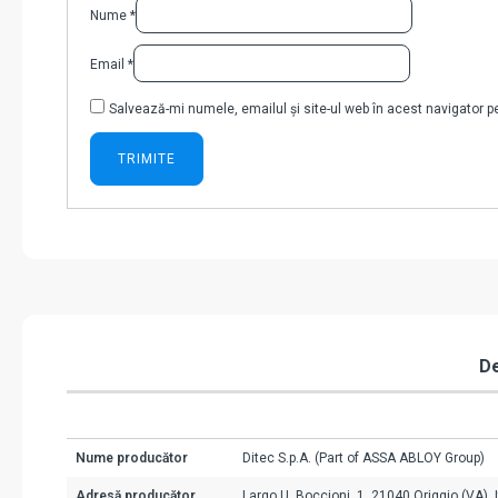
Nume
*
Email
*
Salvează-mi numele, emailul și site-ul web în acest navigator 
De
Nume producător
Ditec S.p.A. (Part of ASSA ABLOY Group)
Adresă producător
Largo U. Boccioni, 1, 21040 Origgio (VA), I