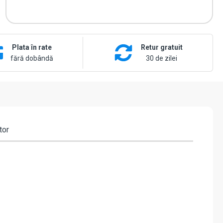
Plata în rate
Retur gratuit
fără dobândă
30 de zilei
tor