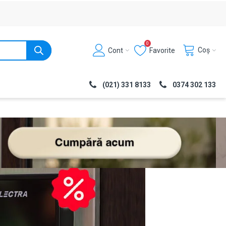
0
Coș
Cont
Favorite
(021) 331 8133
0374 302 133