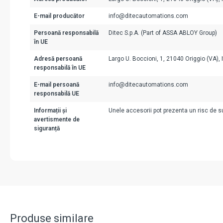
E-mail producător
info@ditecautomations.com
Persoană responsabilă
Ditec S.p.A. (Part of ASSA ABLOY Group)
în UE
Adresă persoană
Largo U. Boccioni, 1, 21040 Origgio (VA), I
responsabilă în UE
E-mail persoană
info@ditecautomations.com
responsabilă UE
Informații și
Unele accesorii pot prezenta un risc de suf
avertismente de
siguranță
Produse similare