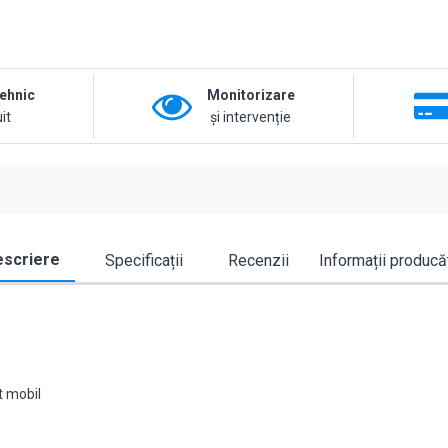
tehnic
Monitorizare
it
și intervenție
scriere
Specificații
Recenzii
Informații producă
t mobil