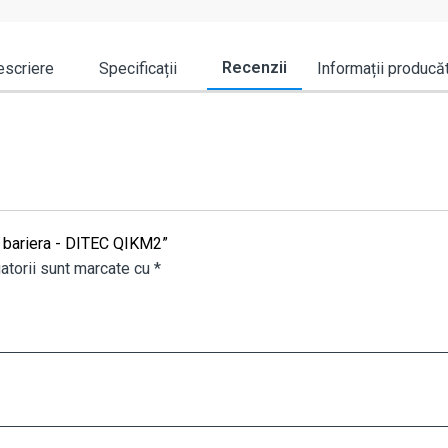
Recenzii
scriere
Specificații
Informații producă
ru bariera - DITEC QIKM2”
atorii sunt marcate cu
*