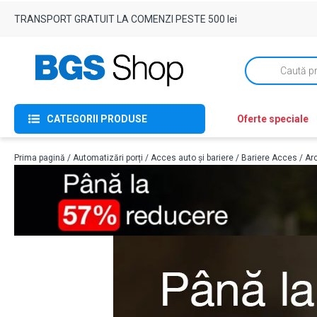
TRANSPORT GRATUIT LA COMENZI PESTE 500 lei
Products
search
CATEGORII PRODUSE
Oferte speciale
Prima pagină
/
Automatizări porți
/
Acces auto și bariere
/
Bariere Acces
/ Arc