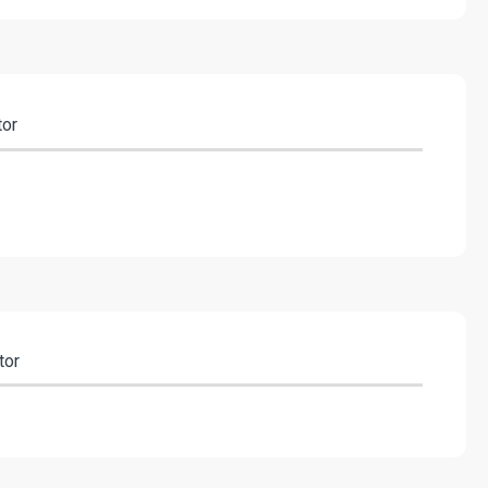
tor
tor