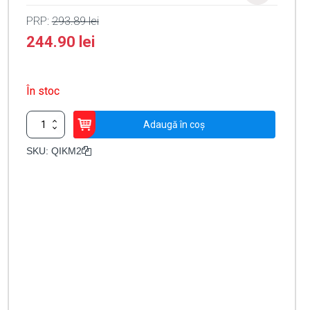
PRP:
293.89
lei
244.90
lei
În stoc
Cantitate
Adaugă în coș
Arc
verde
SKU:
QIKM2
pentru
bariera
-
DITEC
QIKM2