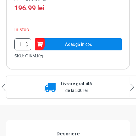
196.99
lei
În stoc
Cantitate
Adaugă în coș
Arc
gri
SKU:
QIKM1
pentru
bariera
QIK7EH
-
Livrare gratuită
DITEC
QIKM1
de la 500 lei
Descriere