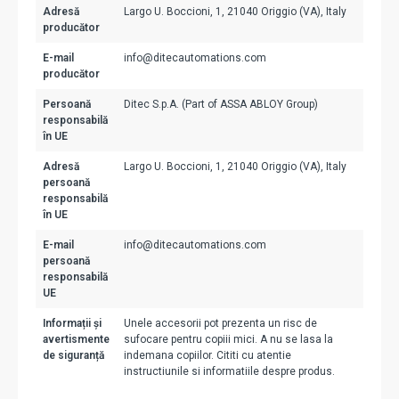
Adresă
Largo U. Boccioni, 1, 21040 Origgio (VA), Italy
producător
E-mail
info@ditecautomations.com
producător
Persoană
Ditec S.p.A. (Part of ASSA ABLOY Group)
responsabilă
în UE
Adresă
Largo U. Boccioni, 1, 21040 Origgio (VA), Italy
persoană
responsabilă
în UE
E-mail
info@ditecautomations.com
persoană
responsabilă
UE
Informații și
Unele accesorii pot prezenta un risc de
avertismente
sufocare pentru copiii mici. A nu se lasa la
de siguranță
indemana copiilor. Cititi cu atentie
instructiunile si informatiile despre produs.