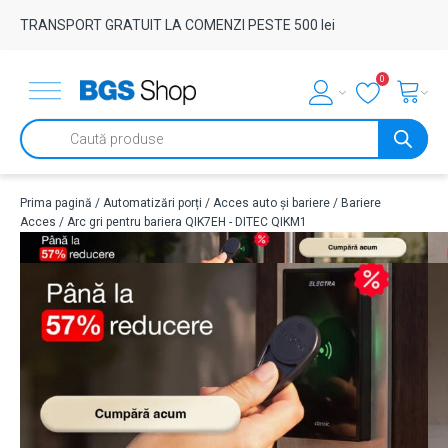
TRANSPORT GRATUIT LA COMENZI PESTE 500 lei
0
Products
search
Prima pagină
/
Automatizări porți
/
Acces auto și bariere
/
Bariere
Acces
/ Arc gri pentru bariera QIK7EH - DITEC QIKM1