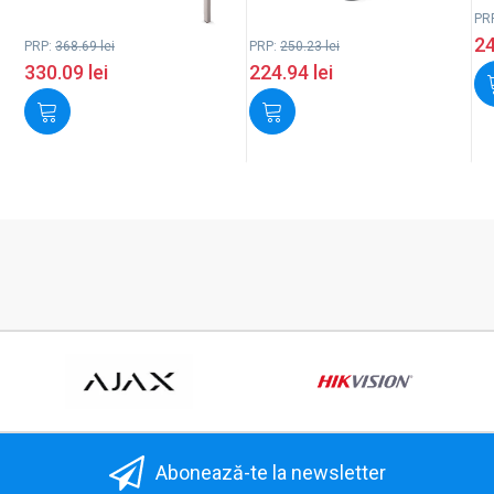
PR
2
PRP:
368.69
lei
PRP:
250.23
lei
330.09
lei
224.94
lei
Abonează-te la newsletter