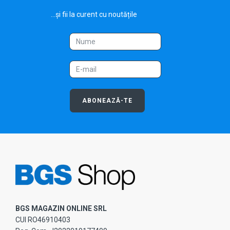
...și fii la curent cu noutățile
ABONEAZĂ-TE
BGS MAGAZIN ONLINE SRL
CUI RO46910403