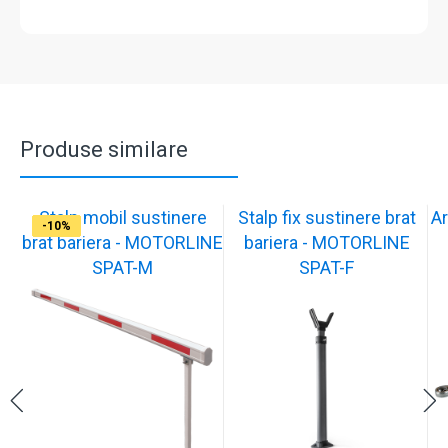
Produse similare
Stalp mobil sustinere
Stalp fix sustinere brat
Ar
-10%
-10%
-17%
-17%
-17%
-17%
-10%
-10%
-10%
-10%
brat bariera - MOTORLINE
bariera - MOTORLINE
SPAT-M
SPAT-F