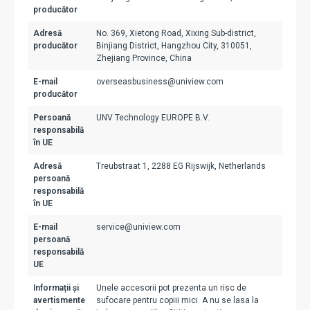
producător
Adresă
No. 369, Xietong Road, Xixing Sub-district,
producător
Binjiang District, Hangzhou City, 310051,
Zhejiang Province, China
E-mail
overseasbusiness@uniview.com
producător
Persoană
UNV Technology EUROPE B.V.
responsabilă
în UE
Adresă
Treubstraat 1, 2288 EG Rijswijk, Netherlands
persoană
responsabilă
în UE
E-mail
service@uniview.com
persoană
responsabilă
UE
Informații și
Unele accesorii pot prezenta un risc de
avertismente
sufocare pentru copiii mici. A nu se lasa la