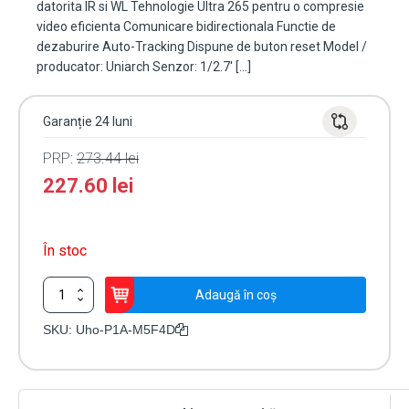
datorita IR si WL Tehnologie Ultra 265 pentru o compresie
video eficienta Comunicare bidirectionala Functie de
dezaburire Auto-Tracking Dispune de buton reset Model /
producator: Uniarch Senzor: 1/2.7' […]
Garanție 24 luni
PRP:
273.44
lei
227.60
lei
În stoc
Cantitate
Adaugă în coș
Camera
IP
SKU:
Uho-P1A-M5F4D
PT
WiFi,
rezolutie
5MP,