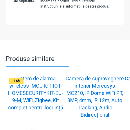
de siguranță
indemana copiilor. Cititi cu atentie
instructiunile si informatiile despre produs.
Produse similare
Sistem de alarmă
Cameră de supraveghere
C
-31%
-19%
-21%
-13%
-15%
-20%
-12%
-13%
-16%
wireless IMOU KIT-IOT-
interior Mercusys
HOMESECURITYKIT-EU-
MC210, IP Dome WiFi PT,
9-M, WiFi, Zigbee, Kit
3MP, 4mm, IR 12m, Auto
complet pentru locuință
Tracking, Audio
Bidirecțional